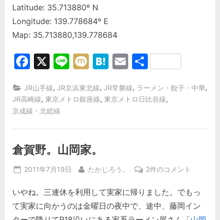
Latitude: 35.713880º N
Longitude: 139.778684º E
Map: 35.713880,139.778684
Facebook
X
Line
Mixi
Hatena
Email
共
有
,
,
,
,
JR山手線
JR京浜東北線
JR常磐線
ラーメン・餃子・中華
,
,
,
JR高崎線
東京メトロ銀座線
東京メトロ日比谷線
京成線・北総線
倉賀野。山岡家。
Posted
By
倉
2011年7月19日
たかじろう。
2件のコメント
on
賀
いやね。三連休を利用して実家に帰りました。でもっ
野。
山
て実家に向かうのは金曜日の夜中で、途中、藤岡イン
岡
ターで降りてR18沿いにある家系ラーメン屋さん「
山岡