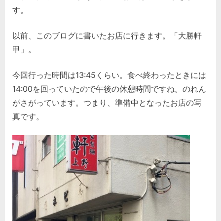
野
す。
大
勝
以前、このブログに書いたお店に行きます。「大勝軒
軒)。
甲」。
(2)
へ
の
今回行った時間は13:45くらい。食べ終わったときには
14:00を回っていたので午後の休憩時間ですね。のれん
がさがっています。つまり、準備中となったお店の写
真です。