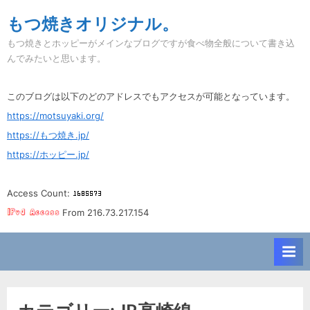
Skip
もつ焼きオリジナル。
to
もつ焼きとホッピーがメインなブログですが食べ物全般について書き込
content
んでみたいと思います。
このブログは以下のどのアドレスでもアクセスが可能となっています。
https://motsuyaki.org/
https://もつ焼き.jp/
https://ホッピー.jp/
Access Count:
From 216.73.217.154