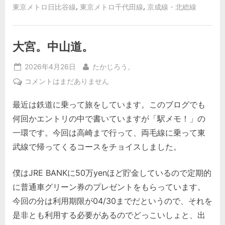
,
,
東京メトロ日比谷線
東京メトロ千代田線
京成線・北総線
大宮。中山道。
Posted
By
2026年4月26日
たかじろう。
on
大
コメントはまだありません
宮。
最近は鉄道に乗って旅をしています。このブログでも
中
山
何回かエントリの中で書いていますが「駅メモ！」の
道。
一環です。今回は高崎まで行って、両毛線に乗って東
へ
武線で帰ってくるコースをチョイスしました。
の
僕はJRE BANKに50万yenほど貯金しているので定期的
に普通車グリーン券のプレゼントをもらっています。
今回の分は利用期限が04/30までだというので、それを
是非とも利用する必要があるのでどっこいしょと、出