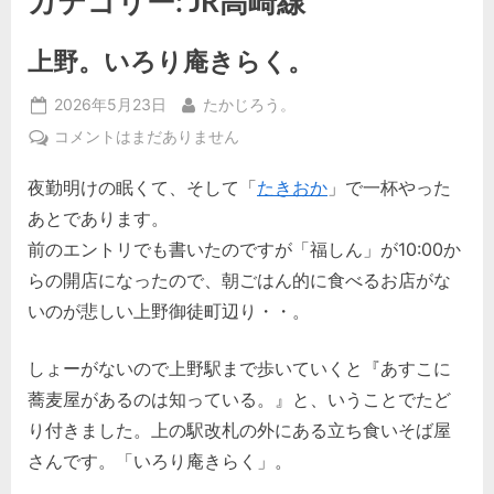
カテゴリー:
JR高崎線
上野。いろり庵きらく。
Posted
By
2026年5月23日
たかじろう。
on
上
コメントはまだありません
野。
夜勤明けの眠くて、そして「
たきおか
」で一杯やった
い
ろ
あとであります。
り
前のエントリでも書いたのですが「福しん」が10:00か
庵
らの開店になったので、朝ごはん的に食べるお店がな
き
いのが悲しい上野御徒町辺り・・。
ら
く。
へ
しょーがないので上野駅まで歩いていくと『あすこに
の
蕎麦屋があるのは知っている。』と、いうことでたど
り付きました。上の駅改札の外にある立ち食いそば屋
さんです。「いろり庵きらく」。