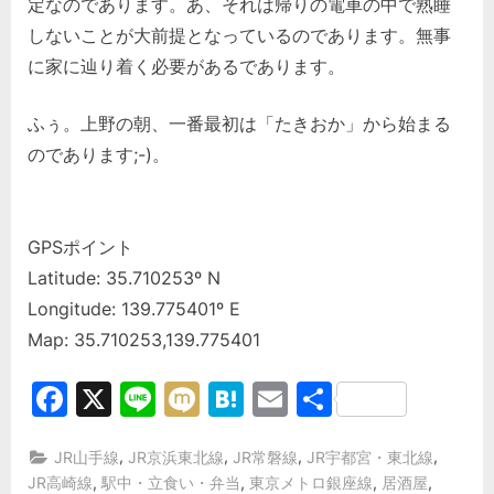
定なのであります。あ、それは帰りの電車の中で熟睡
しないことが大前提となっているのであります。無事
に家に辿り着く必要があるであります。
ふぅ。上野の朝、一番最初は「たきおか」から始まる
のであります;-)。
GPSポイント
Latitude: 35.710253º N
Longitude: 139.775401º E
Map: 35.710253,139.775401
Facebook
X
Line
Mixi
Hatena
Email
共
有
,
,
,
,
JR山手線
JR京浜東北線
JR常磐線
JR宇都宮・東北線
,
,
,
,
JR高崎線
駅中・立食い・弁当
東京メトロ銀座線
居酒屋