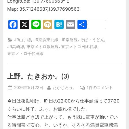
Longitude: 139.77690563º E
Map: 35.71246687,139.77690563
Facebook
X
Line
Mixi
Hatena
Email
共
有
,
,
,
,
JR山手線
JR京浜東北線
JR常磐線
そば・うどん
,
,
,
JR高崎線
東京メトロ銀座線
東京メトロ日比谷線
東京メトロ千代田線
上野。たきおか。(3)
Posted
By
上
2026年5月22日
たかじろう。
1件のコメント
on
野。
今日は夜勤明け。昨日の22:00から仕事頑張って07:20
た
き
くらいに終了。ふぅ。お疲れ様でした。
お
仕事は勝どき辺で上がって、もう既に電車が動いてい
か。
る時間帯で安心。と、いうか、そろそろ満員電車感満
(3)