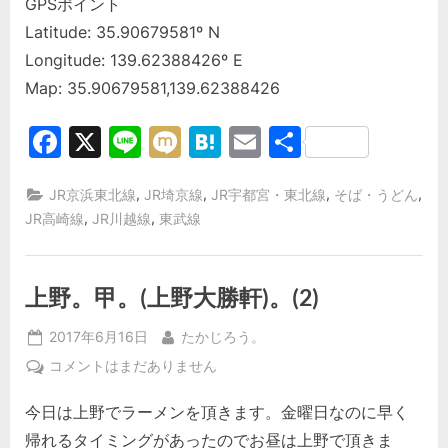
GPSポイント
Latitude: 35.90679581º N
Longitude: 139.62388426º E
Map: 35.90679581,139.62388426
Facebook
X
Line
Mixi
Hatena
Email
共
有
,
,
,
,
JR京浜東北線
JR埼京線
JR宇都宮・東北線
そば・うどん
,
,
JR高崎線
JR川越線
東武線
上野。甲。(上野大勝軒)。(2)
Posted
By
2017年6月16日
たかじろう。
on
上
コメントはまだありません
野。
今日は上野でラーメンを頂きます。金曜日なのに早く
甲。
(上
帰れるタイミングがあったのでお昼は上野で頂きま