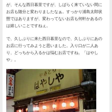
し
が、そんな西日暮里ですが、しばらく来ていない間に
や。
お店も随分と変わりましたなぁ。すっかり浦島太郎状
(3)
へ
態ではありますが、変わってないお店も何軒かあるの
の
は嬉しいことですねぇ。
で、久しぶりに来た西日暮里なので、久しぶりにあの
お店に行ってみようと思いました。入り口が二人あ
り、どっちから入るかは悩むお店ですね。「はやし
や」。