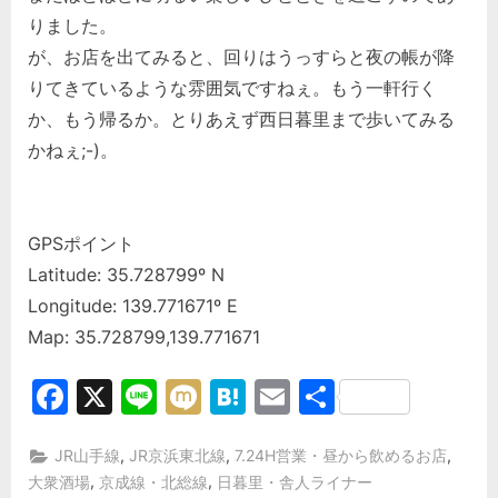
りました。
が、お店を出てみると、回りはうっすらと夜の帳が降
りてきているような雰囲気ですねぇ。もう一軒行く
か、もう帰るか。とりあえず西日暮里まで歩いてみる
かねぇ;-)。
GPSポイント
Latitude: 35.728799º N
Longitude: 139.771671º E
Map: 35.728799,139.771671
Facebook
X
Line
Mixi
Hatena
Email
共
有
,
,
,
JR山手線
JR京浜東北線
7.24H営業・昼から飲めるお店
,
,
大衆酒場
京成線・北総線
日暮里・舎人ライナー