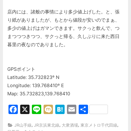
店内には、諸般の事情により多少値上げした。と、張
り紙がありましたが、もとから値段が安いのでまぁ、
多少の値上げはガマンできます。サクっと飲んで、つ
まつつつきつつ、サクっと帰る、久しぶりに来た西日
暮里の夜なのでありました。
GPSポイント
Latitude: 35.732823º N
Longitude: 139.768410º E
Map: 35.732823,139.768410
Facebook
X
Line
Mixi
Hatena
Email
共
有
,
,
,
,
JR山手線
JR京浜東北線
大衆酒場
東京メトロ千代田線