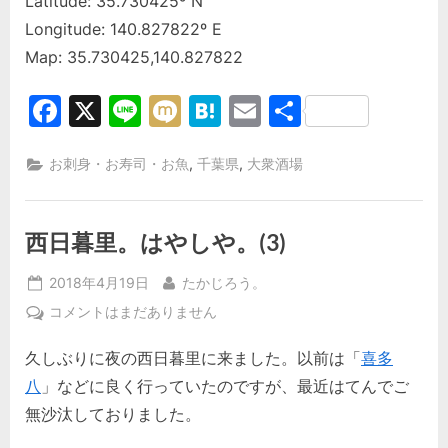
Latitude: 35.730425º N
Longitude: 140.827822º E
Map: 35.730425,140.827822
Facebook
X
Line
Mixi
Hatena
Email
共
有
,
,
お刺身・お寿司・お魚
千葉県
大衆酒場
西日暮里。はやしや。(3)
Posted
By
2018年4月19日
たかじろう。
on
西
コメントはまだありません
日
久しぶりに夜の西日暮里に来ました。以前は「
喜多
暮
里。
八
」などに良く行っていたのですが、最近はてんでご
は
無沙汰しておりました。
や