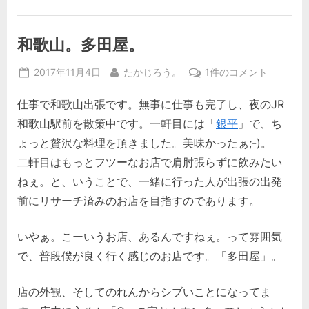
和歌山。多田屋。
Posted
By
和
2017年11月4日
たかじろう。
1件のコメント
on
歌
仕事で和歌山出張です。無事に仕事も完了し、夜のJR
山。
多
和歌山駅前を散策中です。一軒目には「
銀平
」で、ち
田
ょっと贅沢な料理を頂きました。美味かったぁ;-)。
屋。
二軒目はもっとフツーなお店で肩肘張らずに飲みたい
へ
ねぇ。と、いうことで、一緒に行った人が出張の出発
の
前にリサーチ済みのお店を目指すのであります。
いやぁ。こーいうお店、あるんですねぇ。って雰囲気
で、普段僕が良く行く感じのお店です。「多田屋」。
店の外観、そしてのれんからシブいことになってま