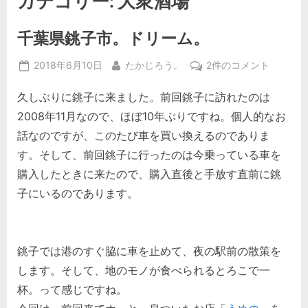
カテゴリー:
大衆酒場
千葉県銚子市。ドリーム。
Posted
By
千
2018年6月10日
たかじろう。
2件のコメント
on
葉
久しぶりに銚子に来ました。前回銚子に訪れたのは
県
銚
2008年11月なので、ほぼ10年ぶりですね。個人的なお
子
話なのですが、このたび車を買い換えるのでありま
市。
す。そして、前回銚子に行ったのは今乗っている車を
ド
購入したときに来たので、購入直後と手放す直前に銚
リ
ー
子にいるのであります。
ム。
へ
の
銚子では港のすぐ脇に車を止めて、夜の駅前の散策を
します。そして、地のモノが食べられるとろこで一
杯。って感じですね。