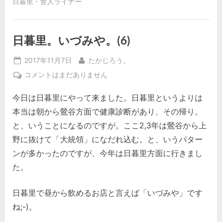
日暮里・舎人ライナー
日暮里。いづみや。(6)
Posted
By
2017年11月7日
たかじろう。
on
日
コメントはまだありません
暮
今日は日暮里にやって来ました。日暮里というよりは
里。
い
本当は朝から鶯谷方面で健康診断があり、その帰り。
づ
と、いうことになるのですが。ここ2,3年は鶯谷から上
み
野に抜けて「大統領」になだれ込む。と、いうパター
や。
ンが多かったのですが、今年は日暮里方面に行きまし
(6)
へ
た。
の
日暮里で昼から飲めるお店と言えば「いづみや」です
ね;-)。