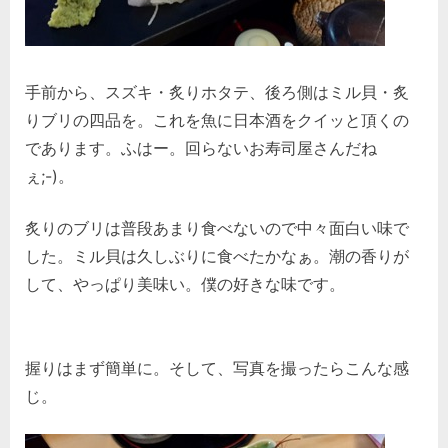
手前から、スズキ・炙りホタテ、後ろ側はミル貝・炙
りブリの四品を。これを魚に日本酒をクイッと頂くの
であります。ふはー。回らないお寿司屋さんだね
ぇ;-)。
炙りのブリは普段あまり食べないので中々面白い味で
した。ミル貝は久しぶりに食べたかなぁ。潮の香りが
して、やっぱり美味い。僕の好きな味です。
握りはまず簡単に。そして、写真を撮ったらこんな感
じ。