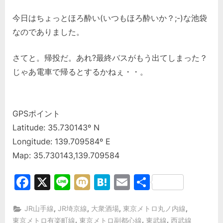
今日はちょっとほろ酔い(いつもほろ酔いか？;-)な池袋
なのでありました。
さてと。帰投だ。あれ?最終バスがもう出てしまった？
じゃあ電車で帰るとするかねぇ・・。
GPSポイント
Latitude: 35.730143º N
Longitude: 139.709584º E
Map: 35.730143,139.709584
Facebook
X
Line
Mixi
Hatena
Email
共
有
,
,
,
,
JR山手線
JR埼京線
大衆酒場
東京メトロ丸ノ内線
,
,
,
東京メトロ有楽町線
東京メトロ副都心線
東武線
西武線