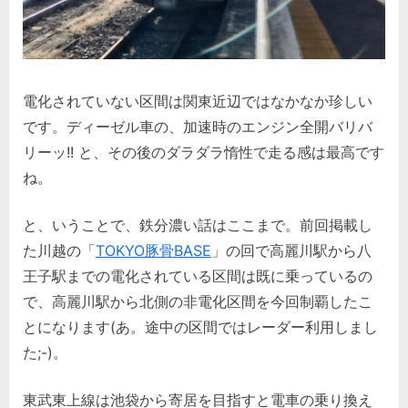
電化されていない区間は関東近辺ではなかなか珍しい
です。ディーゼル車の、加速時のエンジン全開バリバ
リーッ!! と、その後のダラダラ惰性で走る感は最高です
ね。
と、いうことで、鉄分濃い話はここまで。前回掲載し
た川越の「
TOKYO豚骨BASE
」の回で高麗川駅から八
王子駅までの電化されている区間は既に乗っているの
で、高麗川駅から北側の非電化区間を今回制覇したこ
とになります(あ。途中の区間ではレーダー利用しまし
た;-)。
東武東上線は池袋から寄居を目指すと電車の乗り換え