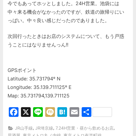
今でもあってホッとしました。24H営業。池袋には
中々来る機会がなかったのですが、鉄道の旅帰りにい
っばい。中々良い感じだったのでありました。
次回行ったときはお店のシステムについて、もう戸惑
うことにはなりませんっん!!
GPSポイント
Latitude: 35.731794º N
Longitude: 35.139.711125º E
Map: 35.731794,139.711125
Facebook
X
Line
Mixi
Hatena
Email
共
有
,
,
,
JR山手線
JR埼京線
7.24H営業・昼から飲めるお店
,
,
,
居酒屋
東京メトロ丸ノ内線
東京メトロ有楽町線