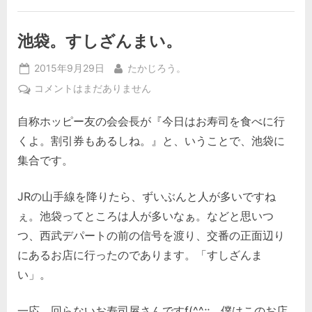
池袋。すしざんまい。
Posted
By
2015年9月29日
たかじろう。
on
池
コメントはまだありません
袋。
自称ホッピー友の会会長が『今日はお寿司を食べに行
す
し
くよ。割引券もあるしね。』と、いうことで、池袋に
ざ
集合です。
ん
ま
JRの山手線を降りたら、ずいぶんと人が多いですね
い。
ぇ。池袋ってところは人が多いなぁ。などと思いつ
へ
の
つ、西武デパートの前の信号を渡り、交番の正面辺り
にあるお店に行ったのであります。「すしざんま
い」。
一応、回らないお寿司屋さんですf(^^;;。僕はこのお店