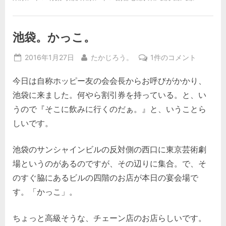
池袋。かっこ。
Posted
By
池
2016年1月27日
たかじろう。
1件のコメント
on
袋。
今日は自称ホッピー友の会会長からお呼びがかかり、
か
っ
池袋に来ました。何やら割引券を持っている。と、い
こ。
うので『そこに飲みに行くのだぁ。』と、いうことら
へ
しいです。
の
池袋のサンシャインビルの反対側の西口に東京芸術劇
場というのがあるのですが、その辺りに集合。で、そ
のすぐ脇にあるビルの四階のお店が本日の宴会場で
す。「かっこ」。
ちょっと高級そうな、チェーン店のお店らしいです。