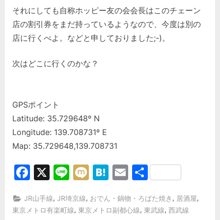
それにしても自称ホッピー友の会会長はこのチェーン
店の割引券をまだ持っているようなので、今度は別の
店に行くべよ。などと申しておりました;-)。
次はどこに行くのかな？
GPSポイント
Latitude: 35.729648º N
Longitude: 139.708731º E
Map: 35.729648,139.708731
Facebook
X
Line
Mixi
Hatena
Email
共
有
,
,
,
,
JR山手線
JR埼京線
おでん・鍋物・ろばた焼き
居酒屋
,
,
,
東京メトロ有楽町線
東京メトロ副都心線
東武線
西武線