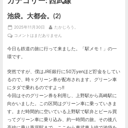
カテゴリー:
西武線
池袋。大都会。(2)
Posted
By
2025年11月30日
たかじろう。
on
池
コメントはまだありません
袋。
今日も鉄道の旅に行って来ました。「駅メモ！」の一
大
都
環です。
会。
(2)
突然ですが、僕はJRE銀行に50万yenほど貯金をしてい
へ
るので、時々グリーン券が配布されます。グリーン車
の
にタダで乗れるのですよっ!!
今回はそのグリーン券を利用し、上野駅から高崎駅に
向かいました。この区間はグリーン車に乗っていきま
す。まだ時間的に空いている上野駅で駅弁とビール買
ってグリーン車に乗り込み、約一時間の旅。その後八
高線に乗り寄居駅まで。ここから東武東上線で池袋を