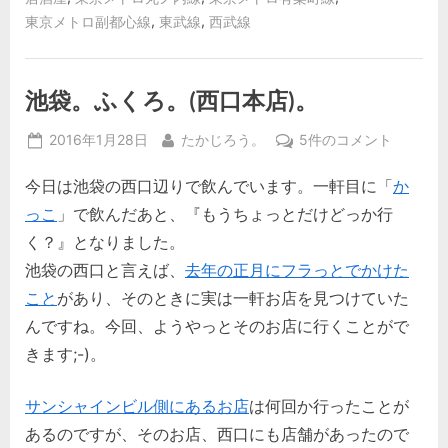
,
,
東京メトロ副都心線
東武線
西武線
池袋。ふくろ。(西口本店)。
Posted
By
池
2016年1月28日
たかじろう。
5件のコメント
on
袋。
今日は池袋の西口辺りで飲んでいます。一軒目に「
か
ふ
く
っこ
」で飲んだあと、『もうちょっとだけどっか行
ろ。
く？』となりました。
(西
池袋の西口と言えば、
去年の正月にフラっとでかけた
口
こと
があり、そのときに実は一軒お店を見つけていた
本
店)。
んですね。今回、ようやっとそのお店に行くことがで
へ
きます;-)。
の
サンシャインビル側にあるお店
は何回か行ったことが
あるのですが、そのお店、西口にも店舗があったので