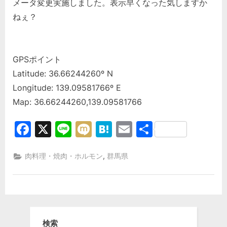
メータ変更実施しました。表示早くなった気しますか
ねぇ？
GPSポイント
Latitude: 36.66244260º N
Longitude: 139.09581766º E
Map: 36.66244260,139.09581766
Facebook
X
Line
Mixi
Hatena
Email
共
有
,
肉料理・焼肉・ホルモン
群馬県
検索