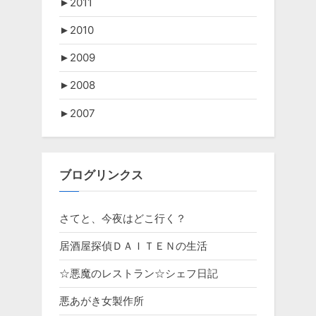
►
2011
►
2010
►
2009
►
2008
►
2007
ブログリンクス
さてと、今夜はどこ行く？
居酒屋探偵ＤＡＩＴＥＮの生活
☆悪魔のレストラン☆シェフ日記
悪あがき女製作所