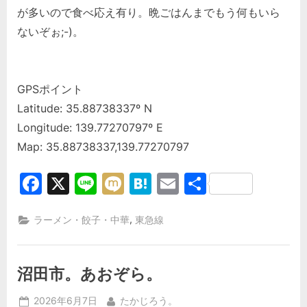
が多いので食べ応え有り。晩ごはんまでもう何もいら
ないぞぉ;-)。
GPSポイント
Latitude: 35.88738337º N
Longitude: 139.77270797º E
Map: 35.88738337,139.77270797
Facebook
X
Line
Mixi
Hatena
Email
共
有
,
ラーメン・餃子・中華
東急線
沼田市。あおぞら。
Posted
By
2026年6月7日
たかじろう。