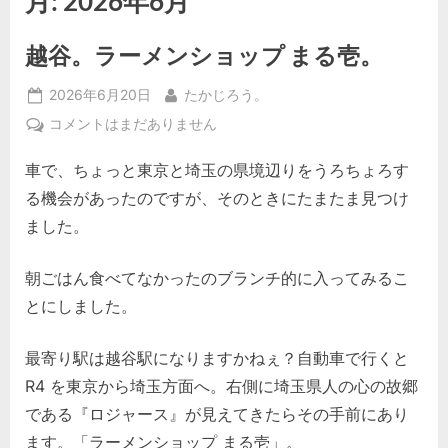
月:
2026年6月
越谷。ラーメンショップ まる壱。
Posted
By
2026年6月20日
たかじろう。
on
越
コメントはまだありません
谷。
車で、ちょっと東京と埼玉の県境辺りをうろちょろす
ラ
ー
る機会があったのですが、そのときにたまたま見つけ
メ
ました。
ン
シ
朝ごはん食べてなかったのブランチ的に入ってみるこ
ョ
とにしました。
ッ
プ
ま
最寄り駅は越谷駅になりますかねぇ？自動車で行くと
る
R4 を東京から埼玉方面へ。右側に埼玉県人の心の故郷
壱。
である『ロジャース』が見えてきたらその手前にあり
へ
ます。「ラーメンショップ まる壱」。
の