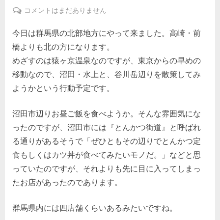
on
沼
コメントはまだありません
田
今日は群馬県の北部地方にやって来ました。高崎・前
市。
あ
橋よりも北の方になります。
お
めざすのは猿ヶ京温泉なのですが、東京からの早めの
ぞ
移動なので、沼田・水上と、谷川岳辺りを散策してみ
ら。
ようかという行動予定です。
へ
の
沼田市辺りお昼ご飯を食べようか。そんな雰囲気にな
ったのですが、沼田市には『とんかつ街道』と呼ばれ
る通りがあるそうで「ぜひともその辺りでとんかつ定
食もしくはカツ丼が食べてみたいモノだ。」などと思
っていたのですが、それよりも先に目に入ってしまっ
たお店があったのであります。
群馬県内には四店舗くらいあるみたいですね。