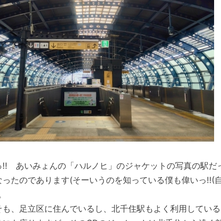
っ!! あいみょんの「ハルノヒ」のジャケットの写真の駅だっ
なったのであります(そーいうのを知っている僕も偉いっ!!(
)。
そも、足立区に住んでいるし、北千住駅もよく利用している