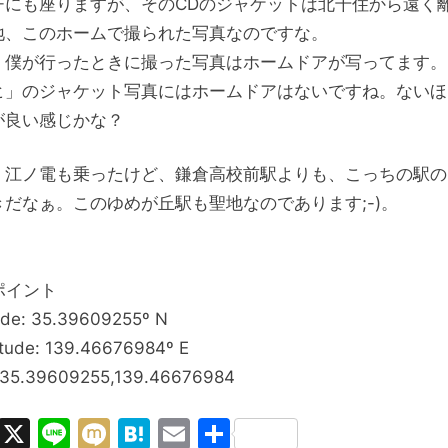
チにも座りますが、そのCDのジャケットは北千住から遠く
地、このホームで撮られた写真なのですな。
、僕が行ったときに撮った写真はホームドアが写ってます。
ヒ」のジャケット写真にはホームドアはないですね。ないほ
が良い感じかな？
、江ノ電も乗ったけど、鎌倉高校前駅よりも、こっちの駅の
きだなぁ。このゆめが丘駅も聖地なのであります;-)。
ポイント
ude: 35.39609255º N
tude: 139.46676984º E
 35.39609255,139.46676984
Facebook
X
Line
Mixi
Hatena
Email
共