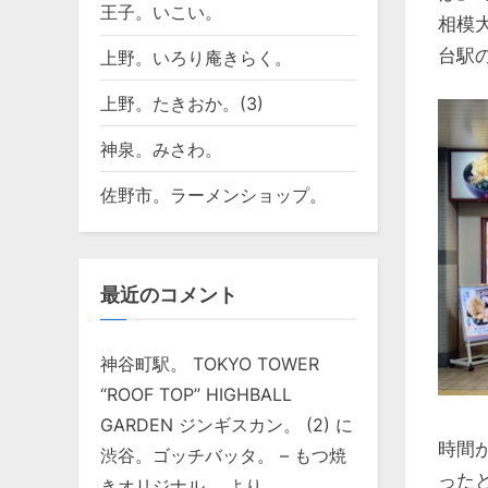
王子。いこい。
相模
台駅
上野。いろり庵きらく。
上野。たきおか。(3)
神泉。みさわ。
佐野市。ラーメンショップ。
最近のコメント
神谷町駅。 TOKYO TOWER
“ROOF TOP” HIGHBALL
GARDEN ジンギスカン。 (2)
に
時間
渋谷。ゴッチバッタ。 – もつ焼
った
きオリジナル。
より