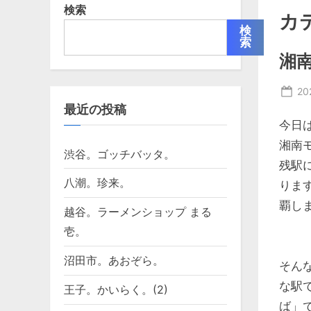
検索
カ
検
索
湘
Po
20
最近の投稿
on
今日
湘南
渋谷。ゴッチバッタ。
残駅
八潮。珍来。
りま
覇し
越谷。ラーメンショップ まる
壱。
沼田市。あおぞら。
そん
な駅
王子。かいらく。(2)
ば」