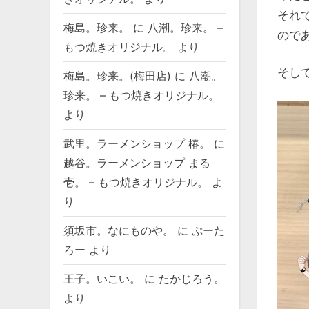
それ
梅島。珍来。
に
八潮。珍来。 –
ので
もつ焼きオリジナル。
より
そし
梅島。珍来。(梅田店)
に
八潮。
珍来。 – もつ焼きオリジナル。
より
武里。ラーメンショップ 椿。
に
越谷。ラーメンショップ まる
壱。 – もつ焼きオリジナル。
よ
り
須坂市。なにものや。
に
ぷーた
ろー
より
王子。いこい。
に
たかじろう。
より