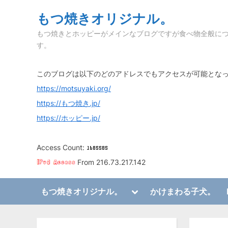
Skip
もつ焼きオリジナル。
to
もつ焼きとホッピーがメインなブログですが食べ物全般に
content
す。
このブログは以下のどのアドレスでもアクセスが可能とな
https://motsuyaki.org/
https://もつ焼き.jp/
https://ホッピー.jp/
Access Count:
From 216.73.217.142
Toggle
もつ焼きオリジナル。
かけまわる子犬。
sub-
Toggle
menu
sub-
menu