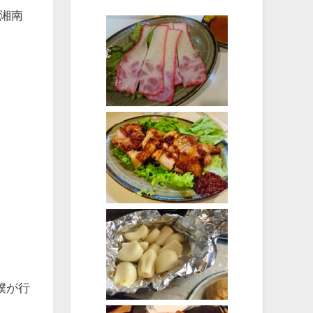
湘南
僕が行