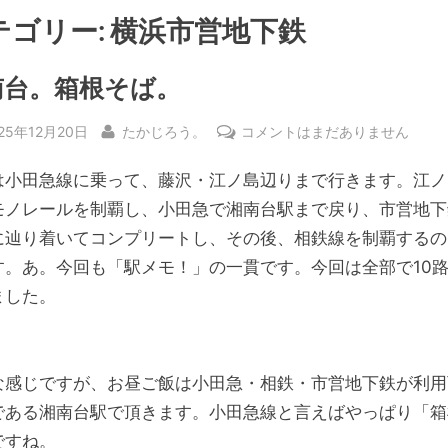
テゴリー:
横浜市営地下鉄
南台。箱根そば。
sted
By
湘
25年12月20日
たかじろう。
コメントはまだありません
南
は小田急線に乗って、藤沢・江ノ島辺りまで行きます。江ノ
台。
箱
モノレールを制覇し、小田急で湘南台駅まで戻り、市営地下
根
に辿り着いてコンプリートし、その後、相鉄線を制覇するの
そ
す。あ。今回も「駅メモ！」の一貫です。今回は全部で10
ば。
ました。
へ
の
な感じですが、お昼ご飯は小田急・相鉄・市営地下鉄が利用
である湘南台駅で頂きます。小田急線と言えばやっぱり「箱
ですね。