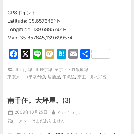
GPSポイント
Latitude: 35.657645º N
Longitude: 139.699574º E
Map: 35.657645,139.699574
Facebook
X
Line
Mixi
Hatena
Email
共
有
,
,
,
JR山手線
JR埼京線
東京メトロ銀座線
,
,
,
東京メトロ半蔵門線
居酒屋
東急線
京王・井の頭線
南千住。大坪屋。(3)
Posted
By
2009年10月25日
たかじろう。
on
南
コメントはまだありません
千