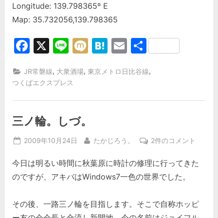
Longitude: 139.798365º E
Map: 35.732056,139.798365
Facebook
X
Line
Mixi
Hatena
Email
共
有
,
,
,
JR常磐線
大衆酒場
東京メトロ日比谷線
つくばエクスプレス
三ノ輪。しづ。
Posted
By
三
2009年10月24日
たかじろう。
2件のコメント
on
ノ
今日は明るい時間に秋葉原に時計の修理に行ってきた
輪。
し
のですが、アキバはWindows7一色の世界でした。
づ。
へ
その後、一路三ノ輪を目指します。そこで自称ホッピ
の
ー友の会会長と合流し新開地、今の名前はジョイフル