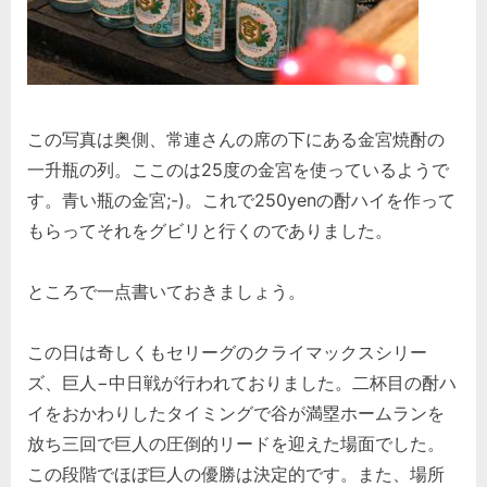
この写真は奥側、常連さんの席の下にある金宮焼酎の
一升瓶の列。ここのは25度の金宮を使っているようで
す。青い瓶の金宮;-)。これで250yenの酎ハイを作って
もらってそれをグビリと行くのでありました。
ところで一点書いておきましょう。
この日は奇しくもセリーグのクライマックスシリー
ズ、巨人−中日戦が行われておりました。二杯目の酎ハ
イをおかわりしたタイミングで谷が満塁ホームランを
放ち三回で巨人の圧倒的リードを迎えた場面でした。
この段階でほぼ巨人の優勝は決定的です。また、場所