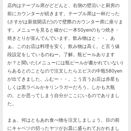
店内はテーブル席がどどんと、右側の壁沿いと厨房の
前にカウンターが続きます。テーブル席は一杯だった
(さすがは新規開店だ)ので壁際のカウンター席に座りま
す。メニューを見ると確かに一本50yenのもつ焼き・
焼きとりが並んでんでいます。飲み物はと・・。あ
ぁ。このお店は料理を安く、飲み物は高く。と言う値
段設定をしているのねー。了解。瓶ビールあります
か？と聞いた(メニューには瓶ビールが書かれていない)
らあるとのことなので注文したらエビスの中瓶580yen
が出てきました。ふむー・・。こう言うお店は赤星も
しくは黒ラベルかキリンラガーだろう。しかも大瓶
の。とか思ってしまう自分がここにいるのでありまし
た。
まぁ、何はともあれ食べ物を注文しましょう。目の前
にキャベツの切ったヤツがお皿に盛られておかれまし