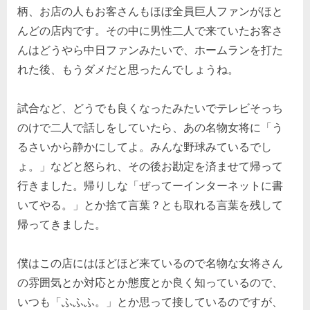
柄、お店の人もお客さんもほぼ全員巨人ファンがほと
んどの店内です。その中に男性二人で来ていたお客さ
んはどうやら中日ファンみたいで、ホームランを打た
れた後、もうダメだと思ったんでしょうね。
試合など、どうでも良くなったみたいでテレビそっち
のけで二人で話しをしていたら、あの名物女将に「う
るさいから静かにしてよ。みんな野球みているでし
ょ。」などと怒られ、その後お勘定を済ませて帰って
行きました。帰りしな「ぜってーインターネットに書
いてやる。」とか捨て言葉？とも取れる言葉を残して
帰ってきました。
僕はこの店にはほどほど来ているので名物な女将さん
の雰囲気とか対応とか態度とか良く知っているので、
いつも「ふふふ。」とか思って接しているのですが、