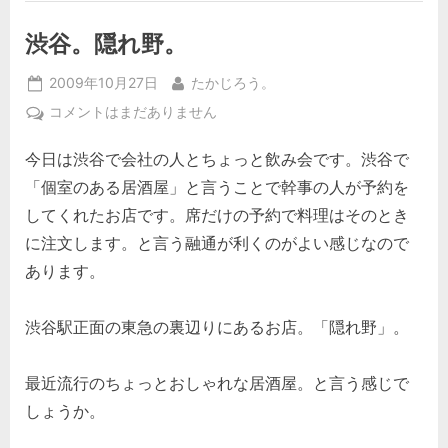
渋谷。隠れ野。
Posted
By
2009年10月27日
たかじろう。
on
渋
コメントはまだありません
谷。
今日は渋谷で会社の人とちょっと飲み会です。渋谷で
隠
れ
「個室のある居酒屋」と言うことで幹事の人が予約を
野。
してくれたお店です。席だけの予約で料理はそのとき
へ
に注文します。と言う融通が利くのがよい感じなので
の
あります。
渋谷駅正面の東急の裏辺りにあるお店。「隠れ野」。
最近流行のちょっとおしゃれな居酒屋。と言う感じで
しょうか。