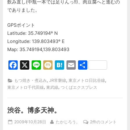
飲み直し(中瓶一本では足りんっ!!)、肉豆腐へと進むの
でありました。
GPSポイント
Latitude: 35.749194º N
Longitude: 139.803493º E
Map: 35.749194,139.803493
Facebook
X
Line
Mixi
Hatena
Email
共
有
,
,
,
もつ焼き・煮込み
JR常磐線
東京メトロ日比谷線
,
,
東京メトロ千代田線
東武線
つくばエクスプレス
渋谷。博多天神。
Posted
By
渋
2009年10月28日
たかじろう。
2件のコメント
on
谷。