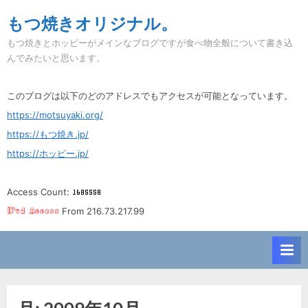
Skip
もつ焼きオリジナル。
to
もつ焼きとホッピーがメインなブログですが食べ物全般について書き込
content
んでみたいと思います。
このブログは以下のどのアドレスでもアクセスが可能となっています。
https://motsuyaki.org/
https://もつ焼き.jp/
https://ホッピー.jp/
Access Count:
From 216.73.217.99