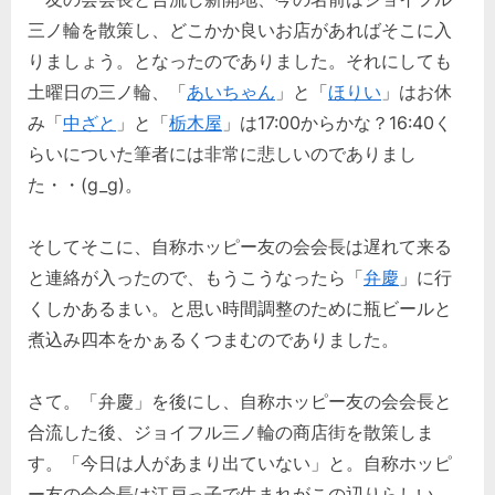
三ノ輪を散策し、どこかか良いお店があればそこに入
りましょう。となったのでありました。それにしても
土曜日の三ノ輪、「
あいちゃん
」と「
ほりい
」はお休
み「
中ざと
」と「
栃木屋
」は17:00からかな？16:40く
らいについた筆者には非常に悲しいのでありまし
た・・(g_g)。
そしてそこに、自称ホッピー友の会会長は遅れて来る
と連絡が入ったので、もうこうなったら「
弁慶
」に行
くしかあるまい。と思い時間調整のために瓶ビールと
煮込み四本をかぁるくつまむのでありました。
さて。「弁慶」を後にし、自称ホッピー友の会会長と
合流した後、ジョイフル三ノ輪の商店街を散策しま
す。「今日は人があまり出ていない」と。自称ホッピ
ー友の会会長は江戸っ子で生まれがこの辺りらしい。