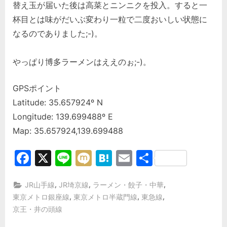
替え玉が届いた後は高菜とニンニクを投入。すると一
杯目とは味がだいぶ変わり一粒で二度おいしい状態に
なるのでありました;-)。
やっぱり博多ラーメンはええのぉ;-)。
GPSポイント
Latitude: 35.657924º N
Longitude: 139.699488º E
Map: 35.657924,139.699488
Facebook
X
Line
Mixi
Hatena
Email
共
有
,
,
,
JR山手線
JR埼京線
ラーメン・餃子・中華
,
,
,
東京メトロ銀座線
東京メトロ半蔵門線
東急線
京王・井の頭線