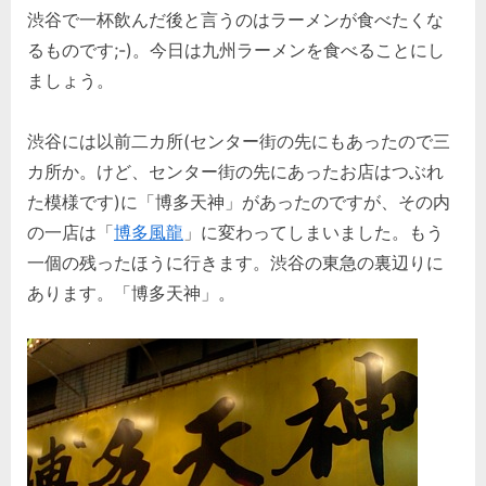
渋谷で一杯飲んだ後と言うのはラーメンが食べたくな
博
多
るものです;-)。今日は九州ラーメンを食べることにし
天
ましょう。
神。
へ
渋谷には以前二カ所(センター街の先にもあったので三
の
カ所か。けど、センター街の先にあったお店はつぶれ
た模様です)に「博多天神」があったのですが、その内
の一店は「
博多風龍
」に変わってしまいました。もう
一個の残ったほうに行きます。渋谷の東急の裏辺りに
あります。「博多天神」。