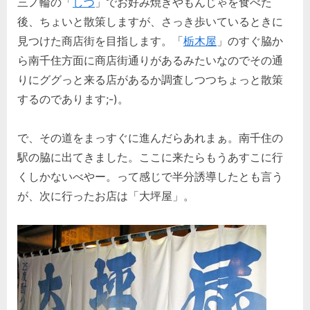
三ノ輪の「
しづ
」でお好み焼きやもんじゃを食べた
住。
大
後、ちょいと散策しますが、さっき歩いているときに
坪
見つけた商店街を目指します。「
栃木屋
」のすぐ脇か
屋。
ら南千住方面に商店街通りがあるみたいなのでその通
(3)
りにググっと来る店があるか調査しつつちょっと散策
へ
の
するのであります;-)。
で、その道をまっすぐに進んだらあれまぁ。南千住の
駅の脇に出てきました。ここに来たらもうあすこに行
くしかないべやー。って感じで半分誘導したとも言う
が、次に行ったお店は「大坪屋」。