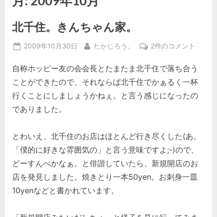
月:
2009年10月
北千住。きんちゃん家。
Posted
By
北
2009年10月30日
たかじろう。
2件のコメント
on
千
自称ホッピー友の会会長とたまたま北千住で落ち合う
住。
き
ことができたので、それならば北千住でかぁるく一杯
ん
行くことにしましょうかねぇ。と言う感じになったの
ち
でありました。
ゃ
ん
家。
とわいえ、北千住のお店はほとんど行き尽くした(あ。
へ
「僕的に好きな雰囲気の」と言う意味ですよ;-)ので、
の
どーすんべかなぁ。と俳諧していたら、新規開店のお
店を発見しました。焼きとり一本50yen。お刺身一皿
10yenなどと書かれています。