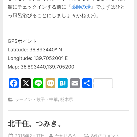
館にチェックインする前に『
薬師の湯
』でまずはひと
っ風呂浴びることにしましょぅかねぇ;-)。
GPSポイント
Latitude: 36.893440º N
Longitude: 139.705200º E
Map: 36.893440,139.705200
Facebook
X
Line
Mixi
Hatena
Email
共
有
,
ラーメン・餃子・中華
栃木県
北千住。つみき。
Posted
By
北
2015年2月17日
たかじろう。
8件のコメント