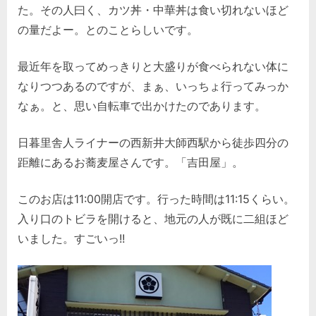
た。その人曰く、カツ丼・中華丼は食い切れないほど
吉
の量だよー。とのことらしいです。
田
屋。
へ
最近年を取ってめっきりと大盛りが食べられない体に
の
なりつつあるのですが、まぁ、いっちょ行ってみっか
なぁ。と、思い自転車で出かけたのであります。
日暮里舎人ライナーの西新井大師西駅から徒歩四分の
距離にあるお蕎麦屋さんです。「吉田屋」。
このお店は11:00開店です。行った時間は11:15くらい。
入り口のトビラを開けると、地元の人が既に二組ほど
いました。すごいっ!!