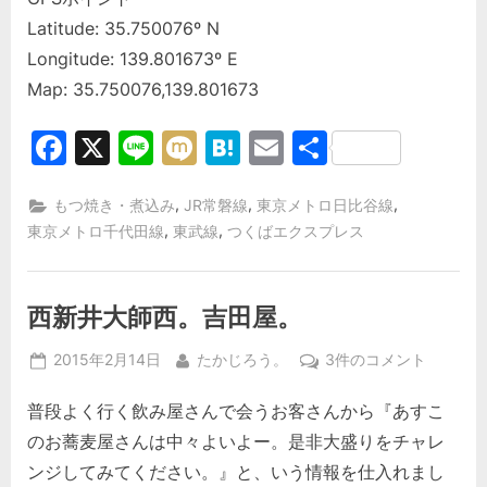
Latitude: 35.750076º N
Longitude: 139.801673º E
Map: 35.750076,139.801673
Facebook
X
Line
Mixi
Hatena
Email
共
有
,
,
,
もつ焼き・煮込み
JR常磐線
東京メトロ日比谷線
,
,
東京メトロ千代田線
東武線
つくばエクスプレス
西新井大師西。吉田屋。
Posted
By
西
2015年2月14日
たかじろう。
3件のコメント
on
新
普段よく行く飲み屋さんで会うお客さんから『あすこ
井
大
のお蕎麦屋さんは中々よいよー。是非大盛りをチャレ
師
ンジしてみてください。』と、いう情報を仕入れまし
西。