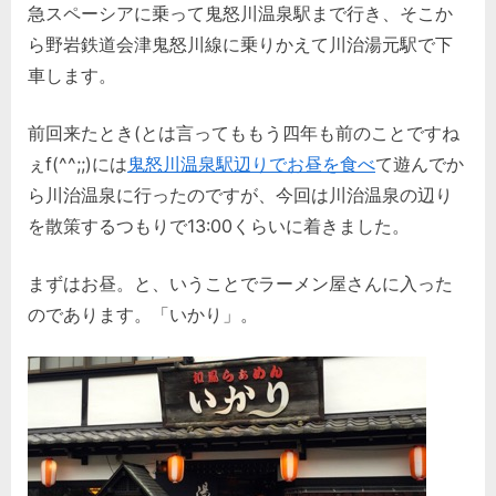
元。
急スペーシアに乗って鬼怒川温泉駅まで行き、そこか
い
ら野岩鉄道会津鬼怒川線に乗りかえて川治湯元駅で下
か
車します。
り。
へ
前回来たとき(とは言ってももう四年も前のことですね
の
ぇf(^^;;)には
鬼怒川温泉駅辺りでお昼を食べ
て遊んでか
ら川治温泉に行ったのですが、今回は川治温泉の辺り
を散策するつもりで13:00くらいに着きました。
まずはお昼。と、いうことでラーメン屋さんに入った
のであります。「いかり」。