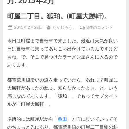
月:
2015年2月
町屋二丁目。狐珀。(町屋大勝軒)。
Posted
By
町
2015年2月28日
たかじろう。
3件のコメント
on
屋
今日は町屋まで自転車で来ました。最近は天気が良い
二
丁
日は自転車に乗ってあちこち出かけているんですけど
目。
もね。で、そこで見つけたラーメン屋さんに入るので
狐
あります。
珀。
(町
都電荒川線沿いの道を走っていたら、あれま!? 町屋に
屋
大
大勝軒があったのねぇ。知らなかったよぉ。と、いう
勝
感じなのであります。「狐珀」。でもってサブタイト
軒)。
ルが「町屋大勝軒」。
へ
の
場所的には町屋駅から「
亀田
」方面に歩いていってそ
のちょっと先にあり、都電荒川線の町屋二丁目駅の斜