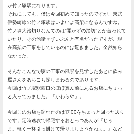
ら
が竹ノ塚駅になります。
や。
それにしても、僕は今回初めて知ったのですが、東武
へ
の
伊勢崎線の竹ノ塚駅はいよいよ高架になるんですね。
竹ノ塚大踏切りなんてのは”開かずの踏切”とか言われて
いたり、その他諸々ずいぶんと有名だったですが、現
在高架の工事をしているのには驚きました。全然知ら
なかった。
そんなこんなで駅の工事の風景を見学したあとに飲み
屋さんをあちこち探しまわるのであります。
今回は竹ノ塚駅西口のほぼ真ん前にあるお店にちょっ
と入ってみました。「かわらや」。
今回このお店を訪れたのは17:00をちょっと回った辺り
です。定時速攻で帰宅するおとっつあんが『じゃ、
ま。軽く一杯引っ掛けて帰りましょうかねぇ。』など