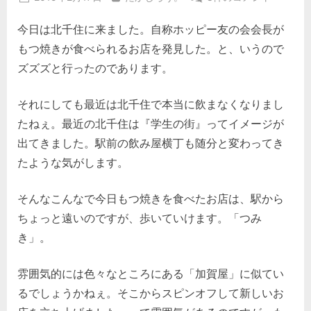
on
千
今日は北千住に来ました。自称ホッピー友の会会長が
住。
つ
もつ焼きが食べられるお店を発見した。と、いうので
み
ズズズと行ったのであります。
き。
へ
それにしても最近は北千住で本当に飲まなくなりまし
の
たねぇ。最近の北千住は『学生の街』ってイメージが
出てきました。駅前の飲み屋横丁も随分と変わってき
たような気がします。
そんなこんなで今日もつ焼きを食べたお店は、駅から
ちょっと遠いのですが、歩いていけます。「つみ
き」。
雰囲気的には色々なところにある「加賀屋」に似てい
るでしょうかねぇ。そこからスピンオフして新しいお