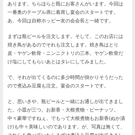
あります。ちらほらと既にお客さんがいます。今回は
一番奥のテーブル席に着席し宴会のスタートです。
あ、今回は自称ホッピー友の会会長と一緒です。
まずは瓶ビールを注文します。そして、このお店には
焼き鳥があるのでそれも注文します。焼き鳥はとり
皮・ヤゲン軟骨・ニンニクトリの三本。ヤゲン軟骨だ
け塩にしてもらいあとはタレにしてみました。
で、それが出てくるのに多少時間が掛かりそうだった
ので煮込み豆腐も注文。宴会のスタートです。
と、思いきや、瓶ビールと一緒にお通しが出てきまし
た。小皿が三つ。お新香・大根煮物・ピーナッツ。
中々豪華ですねぇ。でもって大根煮物もお新香(ぬか漬
け)も中々美味しいのであります。が、写真は無くて、