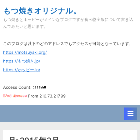
Skip
もつ焼きオリジナル。
to
もつ焼きとホッピーがメインなブログですが食べ物全般について書き込
content
んでみたいと思います。
このブログは以下のどのアドレスでもアクセスが可能となっています。
https://motsuyaki.org/
https://もつ焼き.jp/
https://ホッピー.jp/
Access Count:
From 216.73.217.99