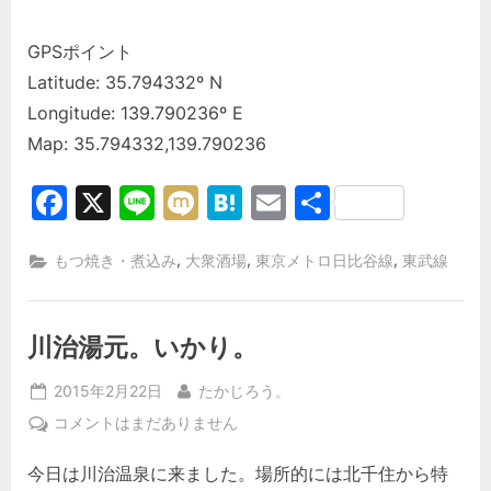
GPSポイント
Latitude: 35.794332º N
Longitude: 139.790236º E
Map: 35.794332,139.790236
Facebook
X
Line
Mixi
Hatena
Email
共
有
,
,
,
もつ焼き・煮込み
大衆酒場
東京メトロ日比谷線
東武線
川治湯元。いかり。
Posted
By
2015年2月22日
たかじろう。
on
川
コメントはまだありません
治
今日は川治温泉に来ました。場所的には北千住から特
湯