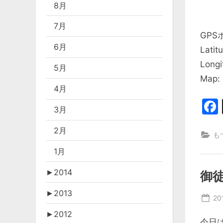
8月
7月
GPS
6月
Latit
Longi
5月
Map:
4月
3月
2月
も
1月
►
2014
御
►
2013
Po
20
on
►
2012
今日