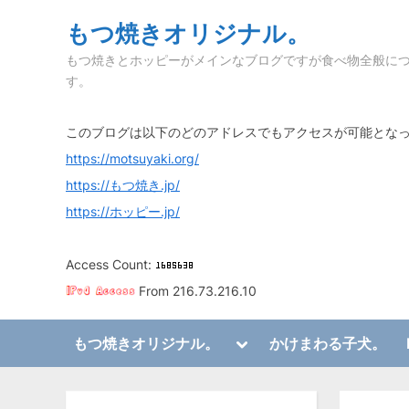
Skip
もつ焼きオリジナル。
to
もつ焼きとホッピーがメインなブログですが食べ物全般に
content
す。
このブログは以下のどのアドレスでもアクセスが可能とな
https://motsuyaki.org/
https://もつ焼き.jp/
https://ホッピー.jp/
Access Count:
From 216.73.216.10
Toggle
もつ焼きオリジナル。
かけまわる子犬。
sub-
Toggle
menu
sub-
menu