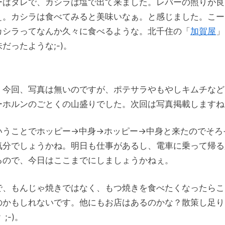
ーはタレで、カシラは塩で出て来ました。レバーの照りが良
ぇ。カシラは食べてみると美味いなぁ。と感じました。こー
カシラってなんか久々に食べるような。北千住の「
加賀屋
」
だったような;-)。
、今回、写真は無いのですが、ポテサラやもやしキムチなど
ーホルンのごとくの山盛りでした。次回は写真掲載しますね;
いうことでホッピー->中身->ホッピー->中身と来たのでそろ
気分でしょうかね。明日も仕事があるし、電車に乗って帰る
るので、今日はここまでにしましょうかねぇ。
で、もんじゃ焼きではなく、もつ焼きを食べたくなったらこ
のかもしれないです。他にもお店はあるのかな？散策し足り
;-)。