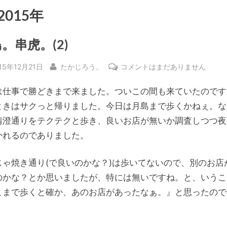
2015年
。串虎。(2)
sted
By
月
15年12月21日
たかじろう。
コメントはまだありません
島。
は仕事で勝どきまで来ました。ついこの間も来ていたのです
串
虎。
ときはサクっと帰りました。今日は月島まで歩くかねぇ。な
(2)
清澄通りをテクテクと歩き、良いお店が無いか調査しつつ夜
へ
かれるのでありました。
の
じゃ焼き通り(で良いのかな？)は歩いてないので、別のお店
のかな？とか思いましたが、特には無いですね。と、いうこ
こまで歩くと確か、あのお店があったなぁ。』と思ったので
。