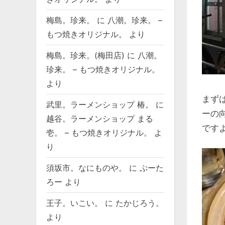
梅島。珍来。
に
八潮。珍来。 –
もつ焼きオリジナル。
より
梅島。珍来。(梅田店)
に
八潮。
珍来。 – もつ焼きオリジナル。
より
まず
武里。ラーメンショップ 椿。
に
ーの
越谷。ラーメンショップ まる
です
壱。 – もつ焼きオリジナル。
よ
り
須坂市。なにものや。
に
ぷーた
ろー
より
王子。いこい。
に
たかじろう。
より