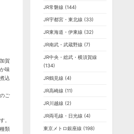
JR常磐線
(144)
JR宇都宮・東北線
(33)
JR東海道・伊東線
(32)
JR南武・武蔵野線
(7)
JR中央・総武・横須賀線
加賀
(134)
か味
煮込
JR鶴見線
(4)
JR高崎線
(11)
のご
JR川越線
(2)
JR両毛線・日光線
(4)
す。
東京メトロ銀座線
(198)
種類