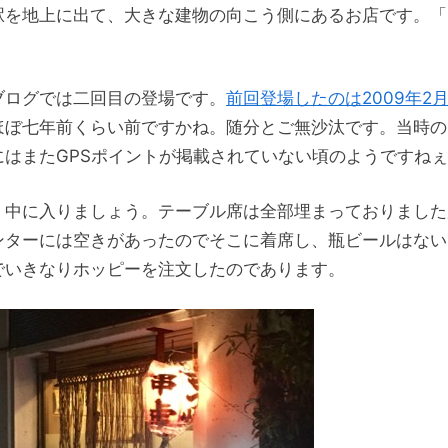
駅を地上に出て、大きな建物の向こう側にあるお店です。「
。
ブログでは二回目の登場です。
前回登場したのは2009年2
ほぼ七年前くらい前ですかね。随分とご無沙汰です。当時の
にはまたGPSポイントが掲載されていない頃のようですね
、中に入りましょう。テーブル席は全部埋まっておりました
ンターには空きがあったのでそこに着席し、瓶ビールはない
でいきなりホッピーを注文したのであります。