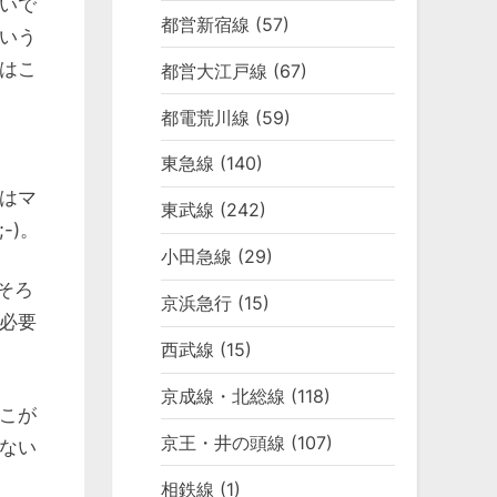
いで
都営新宿線
(57)
いう
はこ
都営大江戸線
(67)
都電荒川線
(59)
東急線
(140)
はマ
東武線
(242)
-)。
小田急線
(29)
そろ
京浜急行
(15)
必要
西武線
(15)
京成線・北総線
(118)
こが
京王・井の頭線
(107)
ない
相鉄線
(1)