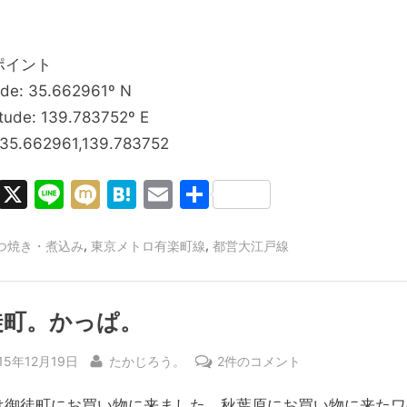
ポイント
ude: 35.662961º N
tude: 139.783752º E
 35.662961,139.783752
Facebook
X
Line
Mixi
Hatena
Email
共
有
,
,
つ焼き・煮込み
東京メトロ有楽町線
都営大江戸線
徒町。かっぱ。
sted
By
御
15年12月19日
たかじろう。
2件のコメント
徒
は御徒町にお買い物に来ました。秋葉原にお買い物に来たワ
町。