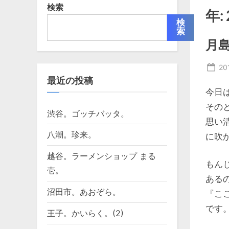
検索
年:
検
索
月島
Po
20
最近の投稿
on
今日
その
渋谷。ゴッチバッタ。
思い
八潮。珍来。
に吹
越谷。ラーメンショップ まる
もん
壱。
ある
沼田市。あおぞら。
『こ
です
王子。かいらく。(2)