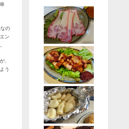
串
月
なの
エン
ぇ。
が、
よう