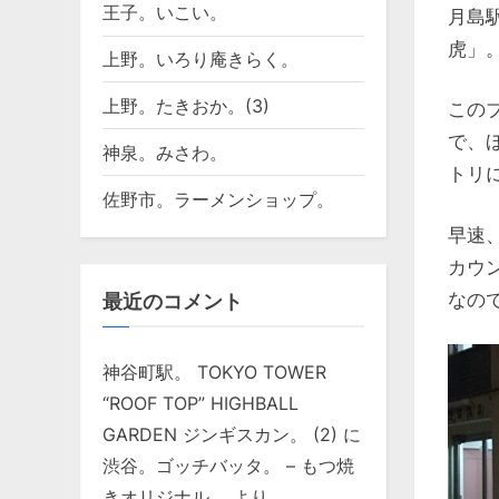
王子。いこい。
月島
虎」
上野。いろり庵きらく。
上野。たきおか。(3)
この
で、
神泉。みさわ。
トリ
佐野市。ラーメンショップ。
早速
カウ
なの
最近のコメント
神谷町駅。 TOKYO TOWER
“ROOF TOP” HIGHBALL
GARDEN ジンギスカン。 (2)
に
渋谷。ゴッチバッタ。 – もつ焼
きオリジナル。
より