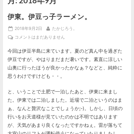
月:
2018年9月
伊東。伊豆っ子ラーメン。
Posted
By
2018年9月2日
たかじろう。
on
伊
コメントはまだありません
東。
今回は伊豆半島に来ています。夏のど真ん中を過ぎた
伊
豆
伊豆ですが、やはりまだまだ暑いです。素直に涼しい
っ
山奥に行ったほうが良かったかなぁ？などと、純粋に
子
思うわけですけども・・。
ラ
ー
と、いうことで土肥で一泊したあと、伊東に来まし
メ
ン。
た。伊東では二泊しました。近場で二泊というのはま
へ
ぁ、なんと贅沢なことでしょうか;-)。しかし、日頃の
の
行いをお天道様が見ていたのかは不明ではあります
が、天気があまり良くなったですかねぇ。雷が落ちて
大室山のリフトが運転停止になっていたりましたし。