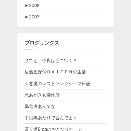
►
2008
►
2007
ブログリンクス
さてと、今夜はどこ行く？
居酒屋探偵ＤＡＩＴＥＮの生活
☆悪魔のレストラン☆シェフ日記
悪あがき女製作所
偽善者あんてな
中目黒あたりで呑んでます
寄り道Blogのおとなりページ