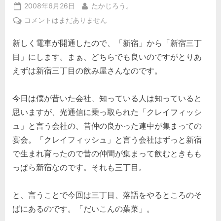
Posted
By
2008年6月26日
たかじろう。
on
新
コメントはまだありません
宿
新しく電車が開通したので、「新宿」から「新宿三丁
三
丁
目」にします。まぁ、どちらでも良いのですがとりあ
目。
えずは新宿三丁目の飲み屋さんなのです。
だ
い
今日は僕が昔いた会社、知っている人は知っていると
こ
ん
思いますが、光通信に乗っ取られた「クレイフィッシ
の
ュ」と言う会社の、昔仲の良かった連中が集まっての
葉
宴会。「クレイフィッシュ」と言う会社はずっと新宿
菜。
で生まれ育ったので昔の仲間が集まって飲むときもも
へ
っぱら新宿なのです。それも三丁目。
の
と、言うことで今回は三丁目、落語をやるところのそ
ばにあるのです。「だいこんの葉菜」。