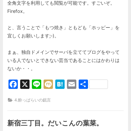
全角文字を利用しても閲覧が可能です。すごいぞ。
Firefox。
と、言うことで「もつ焼き」ともども「ホッピー」を
宜しくお願いします;-)。
まぁ、独自ドメインでサーバを立ててブログをやって
いる人でないとできない芸当であることにはかわりは
ないか・・。
Facebook
X
Line
Mixi
Hatena
Email
共
有
4.酔っぱらいの戯言
新宿三丁目。だいこんの葉菜。