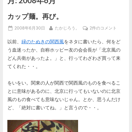
月:
2008年6月
カップ麺。再び。
Posted
By
カ
2008年6月30日
たかじろう。
2件のコメント
on
ッ
以前、
緑のたぬきの関西風
をネタに書いたら、何をど
プ
麺。
う血迷ったか、自称ホッピー友の会会長が「北京風の
再
どん兵衛があったよ。」と、行ってわざわざ買って来
び。
てくれた・・。
へ
の
をいをい。関東の人が関西で関西風のものを食べるこ
とに意味があるのに、北京に行ってもいないのに北京
風のもの食べても意味ないじゃん。とか、思うんだけ
ど、「絶対に書いてね。」と言うので・・。