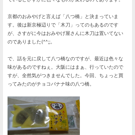
ナ
な
京都のおみやげと言えば「八つ橋」と決まっていま
八
つ
す。後は新京極辺りで「木刀」ってのもあるのです
橋。
が、さすがに今はおみやげ屋さんに木刀は置いてない
へ
のでありました(^^;;。
の
で、話を元に戻して八つ橋なのですが、最近は色々な
味があるのですねぇ。大阪にはまぁ、行っていたので
すが、全然気がつきませんでした。今回、ちょっと買
ってみたのがチョコバナナ味の八つ橋。