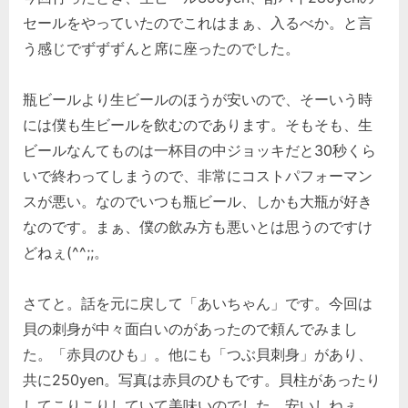
セールをやっていたのでこれはまぁ、入るべか。と言
う感じでずずずんと席に座ったのでした。
瓶ビールより生ビールのほうが安いので、そーいう時
には僕も生ビールを飲むのであります。そもそも、生
ビールなんてものは一杯目の中ジョッキだと30秒くら
いで終わってしまうので、非常にコストパフォーマン
スが悪い。なのでいつも瓶ビール、しかも大瓶が好き
なのです。まぁ、僕の飲み方も悪いとは思うのですけ
どねぇ(^^;;。
さてと。話を元に戻して「あいちゃん」です。今回は
貝の刺身が中々面白いのがあったので頼んでみまし
た。「赤貝のひも」。他にも「つぶ貝刺身」があり、
共に250yen。写真は赤貝のひもです。貝柱があったり
してこりこりしていて美味いのでした。安いしねぇ。