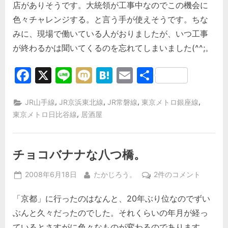
店がありそうです。大統領が工事中なのでこの機会に
色々チャレンジする。と言う手が使えそうです。ちな
みに、現場で働いている人がおりましたが、いつ工事
が終わるかは聞いてくるのを忘れてしまいました(^^;。
Facebook
X
Line
Mixi
Hatena
Email
共
有
,
,
,
,
JR山手線
JR京浜東北線
JR常磐線
東京メトロ銀座線
,
東京メトロ日比谷線
居酒屋
チョコバナナな八つ橋。
Posted
By
チ
2008年6月18日
たかじろう。
2件のコメント
on
ョ
「京都」に行ったのはなんと、20年ぶり位なのでずい
コ
バ
ぶんと久々だったのでした。それくらいの年月が経っ
ナ
ているとさすがに色々なものが変わるのであります。