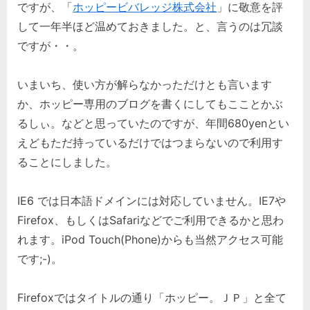
ですが、「
ホッピービバレッジ株式会社
」に敬意を評
へ
して一年半ほど温めておきました。と、言うのは冗談
の
ですが・・。
いまいち、使い方が解らなかっただけとも言います
か、ホッピー専用のブログを書くにしてもこことかぶ
るしぃ。などと思っていたのですが、年間680yenとい
えどもただ持っているだけではつまらないので利用す
ることにしました。
IE6 では日本語ドメインには対応していません。IE7や
Firefox、もしくはSafariなどでご利用できるかと思わ
れます。iPod Touch(Phone)からも当然アクセス可能
です;-)。
Firefoxではタイトルの通り「ホッピー。ＪＰ」と全て