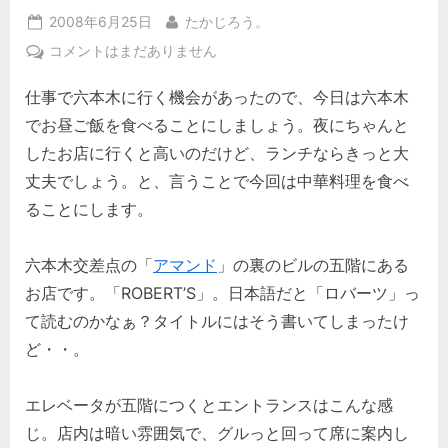
Posted
By
2008年6月25日
たかじろう。
on
六
コメントはまだありません
本
仕事で六本木に行く機会があったので、今日は六本木
木。
ロ
でお昼ご飯を食べることにしましょう。夜にちゃんと
バ
したお店に行くと高いのだけど、ランチならきっと大
ー
丈夫でしょう。と、言うことで今回は中華料理を食べ
ツ。
ることにします。
へ
の
六本木交差点の「
アマンド
」の裏のビルの五階にある
お店です。「ROBERT’S」。日本語だと「ロバーツ」っ
て読むのかなぁ？タイトルにはそう書いてしまったけ
ど・・。
エレベータが五階につくとエントランスはこんな感
じ。店内は暗い雰囲気で、グルっと回って席に案内し