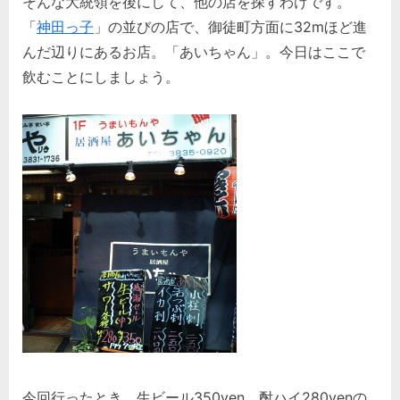
そんな大統領を後にして、他の店を探すわけです。
へ
の
「
神田っ子
」の並びの店で、御徒町方面に32mほど進
んだ辺りにあるお店。「あいちゃん」。今日はここで
飲むことにしましょう。
今回行ったとき、生ビール350yen、酎ハイ280yenの