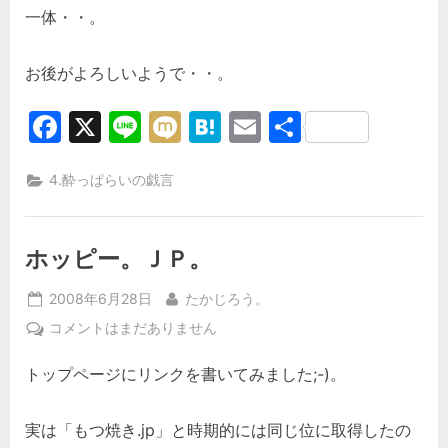
一体・・。
お後がよろしいようで・・。
Facebook
X
Line
Mixi
Hatena
Email
共
有
4.酔っぱらいの戯言
ホッピー。ＪＰ。
Posted
By
2008年6月28日
たかじろう。
on
ホ
コメントはまだありません
ッ
トップページにリンクを書いてみました;-)。
ピ
ー。
Ｊ
実は「もつ焼き.jp」と時期的には同じ位に取得したの
Ｐ。