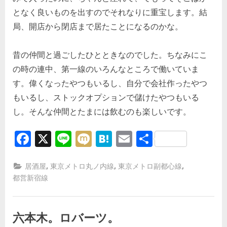
となく良いものを出すのでそれなりに重宝します。結
局、開店から閉店まで居たことになるのかな。
昔の仲間と過ごしたひとときなのでした。ちなみにこ
の時の連中、第一線のいろんなところで働いていま
す。偉くなったやつもいるし、自分で会社作ったやつ
もいるし、ストックオプションで儲けたやつもいる
し。そんな仲間とたまには飲むのも楽しいです。
Facebook
X
Line
Mixi
Hatena
Email
共
有
,
,
,
居酒屋
東京メトロ丸ノ内線
東京メトロ副都心線
都営新宿線
六本木。ロバーツ。