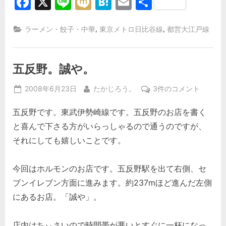
Facebook
X
Line
Mixi
Hatena
Email
共
有
,
,
ラーメン・餃子・中華
東京メトロ日比谷線
都営大江戸線
五反野。誠や。
Posted
By
五
2008年6月23日
たかじろう。
3件のコメント
on
反
五反野です。東武伊勢崎線です。五反野のお店を書く
野。
誠
と喜んで下さる方がいらっしゃるので通うのですが、
や。
それにしても嬉しいことです。
へ
の
今回はホルモンのお店です。五反野駅を出て右側、セ
ブンイレブン方面に進みます。約237mほど進んだ左側
にあるお店。「誠や」。
店内はちぃさいので時間帯が悪いとすぐに一杯になっ