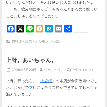
いがちなんだけど、それは良いお店見つけましたよ
ー。あ、飲み物にホッピーもちゃんとあるので嬉しい
ことにじゅまるなのでした;-)。
Facebook
X
Line
Mixi
Hatena
Email
共
有
,
肉料理・焼肉・ホルモン
東武線
上野。あいちゃん。
Posted
By
上
2008年6月20日
たかじろう。
2件のコメント
on
野。
上野に行ったら、「
大統領
」の本店が全面改装中でし
あ
い
た。おかげで
支店
にはテラス席ができていてむっちゃ
ち
混んでいました。
ゃ
ん。