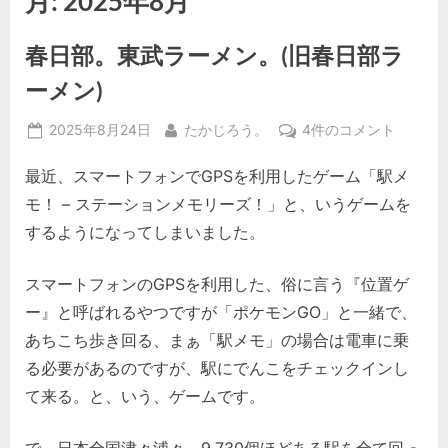
月:
2025年8月
春日部。東武ラーメン。(旧春日部ラ
ーメン)
Posted
By
春
2025年8月24日
たかじろう。
4件のコメント
on
日
最近、スマートフォンでGPSを利用したゲーム「駅メ
部。
東
モ！ – ステーションメモリーズ！」と、いうゲームを
武
するようになってしまいました。
ラ
ー
スマートフォンのGPSを利用した、俗に言う『位置ゲ
メ
ー』と呼ばれるやつですが「ポケモンGO」と一緒で、
ン。
(旧
あちこち歩き回る、まぁ「駅メモ」の場合は電車に乗
春
る必要があるのですが、駅にでんこをチェックインし
日
て来る。と、いう、ゲームです。
部
ラ