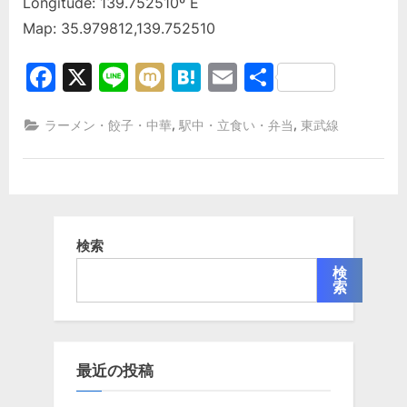
Longitude: 139.752510º E
Map: 35.979812,139.752510
Facebook
X
Line
Mixi
Hatena
Email
共
有
,
,
ラーメン・餃子・中華
駅中・立食い・弁当
東武線
検索
検
索
最近の投稿