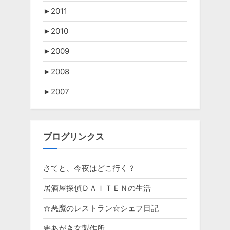
►
2011
►
2010
►
2009
►
2008
►
2007
ブログリンクス
さてと、今夜はどこ行く？
居酒屋探偵ＤＡＩＴＥＮの生活
☆悪魔のレストラン☆シェフ日記
悪あがき女製作所