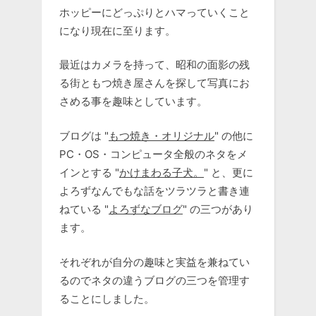
ホッピーにどっぷりとハマっていくこと
になり現在に至ります。
最近はカメラを持って、昭和の面影の残
る街ともつ焼き屋さんを探して写真にお
さめる事を趣味としています。
ブログは "
もつ焼き・オリジナル
" の他に
PC・OS・コンピュータ全般のネタをメ
インとする "
かけまわる子犬。
" と、更に
よろずなんでもな話をツラツラと書き連
ねている "
よろずなブログ
" の三つがあり
ます。
それぞれが自分の趣味と実益を兼ねてい
るのでネタの違うブログの三つを管理す
ることにしました。