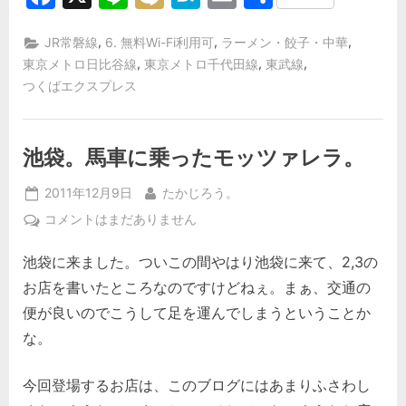
有
,
,
,
JR常磐線
6. 無料Wi-Fi利用可
ラーメン・餃子・中華
,
,
,
東京メトロ日比谷線
東京メトロ千代田線
東武線
つくばエクスプレス
池袋。馬車に乗ったモッツァレラ。
Posted
By
2011年12月9日
たかじろう。
on
池
コメントはまだありません
袋。
池袋に来ました。ついこの間やはり池袋に来て、2,3の
馬
車
お店を書いたところなのですけどねぇ。まぁ、交通の
に
便が良いのでこうして足を運んでしまうということか
乗
な。
っ
た
今回登場するお店は、このブログにはあまりふさわし
モ