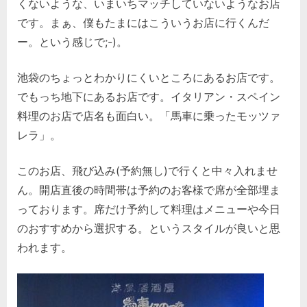
ッ
くないような、いまいちマッチしていないようなお店
ツ
です。まぁ、僕もたまにはこういうお店に行くんだ
ァ
ー。という感じで;-)。
レ
ラ。
池袋のちょっとわかりにくいところにあるお店です。
へ
の
でもっち地下にあるお店です。イタリアン・スペイン
料理のお店で店名も面白い。「馬車に乗ったモッツァ
レラ」。
このお店、飛び込み(予約無し)で行くと中々入れませ
ん。開店直後の時間帯は予約のお客様で席が全部埋ま
っております。席だけ予約して料理はメニューや今日
のおすすめから選択する。というスタイルが良いと思
われます。