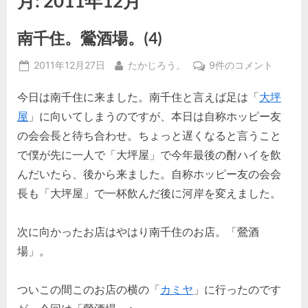
月:
2011年12月
南千住。鶯酒場。(4)
Posted
By
南
2011年12月27日
たかじろう。
9件のコメント
on
千
今日は南千住に来ました。南千住と言えば足は「
大坪
住。
鶯
屋
」に向いてしまうのですが、本日は自称ホッピー友
酒
の会会長と待ち合わせ。ちょっと遅くなると言うこと
場。
で僕が先に一人で「大坪屋」で今年最後の酎ハイを飲
(4)
んだいたら、後から来ました。自称ホッピー友の会会
へ
の
長も「大坪屋」で一杯飲んだ後に河岸を変えました。
次に向かったお店はやはり南千住のお店。「鶯酒
場」。
ついこの間このお店の横の「
カミヤ
」に行ったのです