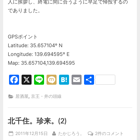
人に挨拶し、終電に間に合うように早足で帰投するの
でありました。
GPSポイント
Latitude: 35.657104º N
Longitude: 139.694595º E
Map: 35.657104,139.694595
Facebook
X
Line
Mixi
Hatena
Email
共
有
,
居酒屋
京王・井の頭線
北千住。珍来。(2)
Posted
By
北
2011年12月15日
たかじろう。
2件のコメント