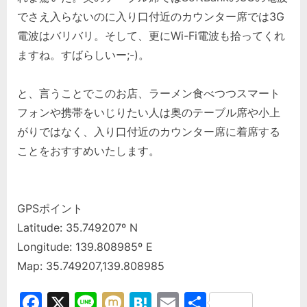
でさえ入らないのに入り口付近のカウンター席では3G
電波はバリバリ。そして、更にWi-Fi電波も拾ってくれ
ますね。すばらしいー;-)。
と、言うことでこのお店、ラーメン食べつつスマート
フォンや携帯をいじりたい人は奥のテーブル席や小上
がりではなく、入り口付近のカウンター席に着席する
ことをおすすめいたします。
GPSポイント
Latitude: 35.749207º N
Longitude: 139.808985º E
Map: 35.749207,139.808985
Facebook
X
Line
Mixi
Hatena
Email
共