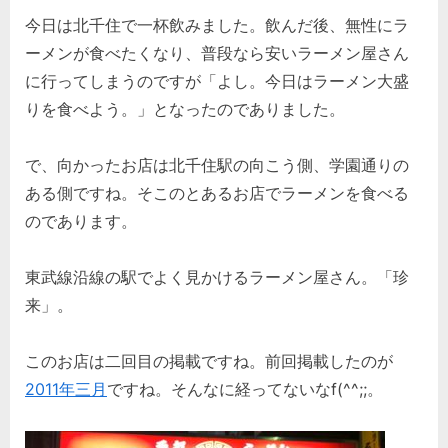
on
千
今日は北千住で一杯飲みました。飲んだ後、無性にラ
住。
珍
ーメンが食べたくなり、普段なら安いラーメン屋さん
来。
に行ってしまうのですが「よし。今日はラーメン大盛
(2)
りを食べよう。」となったのでありました。
へ
の
で、向かったお店は北千住駅の向こう側、学園通りの
ある側ですね。そこのとあるお店でラーメンを食べる
のであります。
東武線沿線の駅でよく見かけるラーメン屋さん。「珍
来」。
このお店は二回目の掲載ですね。前回掲載したのが
2011年三月
ですね。そんなに経ってないなf(^^;;。