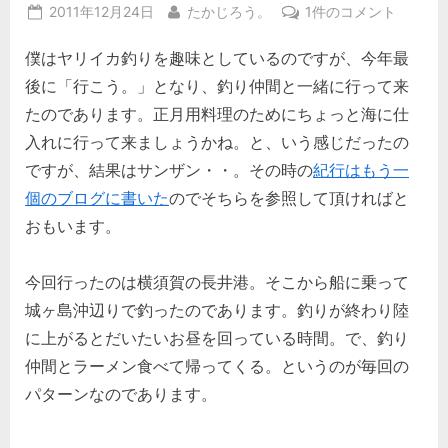
Posted
By
横
2011年12月24日
たかじろう。
1件のコメント
on
須
僕はヤリイカ釣りを趣味としているのですが、今年最
賀。
ラ
後に「行こう。」となり、釣り仲間と一緒に行って来
ー
たのであります。正月用料理のためにちょっと海に仕
メ
入れに行って来ましょうかね。と、いう感じだったの
ン
ですが、結果はサンザン・・。その時の
紀行はもう一
よ
し
個のブログに書いた
のでそちらを参照して頂ければと
べ。
おもいます。
へ
の
今回行ったのは横須賀の長井港。そこから船に乗って
城ヶ島沖辺りで釣ったのであります。釣りが終わり陸
に上がるとだいたいお昼を回っている時間。で、釣り
仲間とラーメン食べて帰ってくる。というのが毎回の
パターンなのであります。