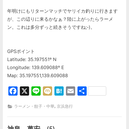
年明けにもリターンマッチでヤリイカ釣りに行きます
が、この辺りに来るかなぁ？陸に上がったらラーメ
ン。これは多分ずっと続きそうですね;-)。
GPSポイント
Latitude: 35.197551º N
Longitude: 139.609088º E
Map: 35.197551,139.609088
Facebook
X
Line
Mixi
Hatena
Email
共
有
,
ラーメン・餃子・中華
京浜急行
神泉。萬安。(5)