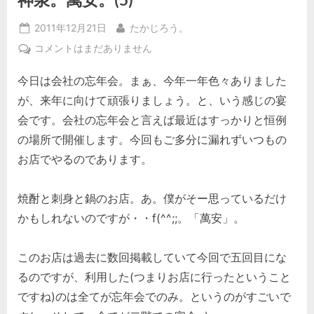
Posted
By
2011年12月21日
たかじろう。
on
神
コメントはまだありません
泉。
今日は会社の忘年会。まぁ、今年一年色々ありました
萬
安。
が、来年に向けて頑張りましょう。と、いう感じの宴
(5)
会です。会社の忘年会と言えば最近はすっかりと恒例
へ
の場所で開催します。今回もご多分に漏れずいつもの
の
お店でやるのであります。
焼酎と刺身と鍋のお店。あ。僕がそー思っているだけ
かもしれないのですが・・f(^^;;。「萬安」。
このお店は過去に数回掲載していて今回で五回目にな
るのですが、利用した(つまりお店に行ったということ
ですね)のは全てが忘年会でのみ。というのがすごいで