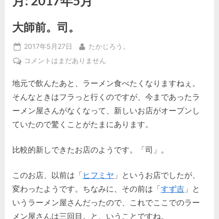
月:
2017年5月
大師前。司。
Posted
By
2017年5月27日
たかじろう。
on
大
コメントはまだありません
師
地元で飲んたあと、ラーメン食べたくなりますねぇ。
前。
司。
そんなときはフラっと行くのですが、今まであったラ
へ
ーメン屋さんがなくなって、新しいお店がオープンし
の
ていたので驚くことがたまにあります。
比較的新しできたお店のようです。「司」。
このお店、以前は「
ヒフミヤ
」というお店でしたが、
変わったようです。ちなみに、その前は「
すず吉
」と
いうラーメン屋さんだったので、これでここでのラー
メン屋さんは三回目。と、いうことですね。