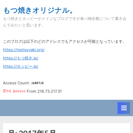
Skip
もつ焼きオリジナル。
to
もつ焼きとホッピーがメインなブログですが食べ物全般について書き込
content
んでみたいと思います。
このブログは以下のどのアドレスでもアクセスが可能となっています。
https://motsuyaki.org/
https://もつ焼き.jp/
https://ホッピー.jp/
Access Count:
From 216.73.217.31