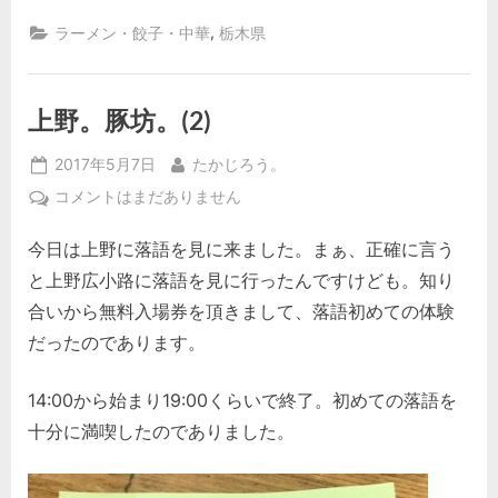
有
,
ラーメン・餃子・中華
栃木県
上野。豚坊。(2)
Posted
By
2017年5月7日
たかじろう。
on
上
コメントはまだありません
野。
今日は上野に落語を見に来ました。まぁ、正確に言う
豚
坊。
と上野広小路に落語を見に行ったんですけども。知り
(2)
合いから無料入場券を頂きまして、落語初めての体験
へ
だったのであります。
の
14:00から始まり19:00くらいで終了。初めての落語を
十分に満喫したのでありました。