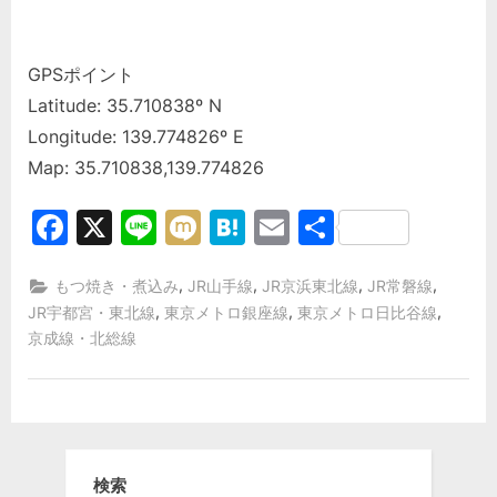
GPSポイント
Latitude: 35.710838º N
Longitude: 139.774826º E
Map: 35.710838,139.774826
Facebook
X
Line
Mixi
Hatena
Email
共
有
,
,
,
,
もつ焼き・煮込み
JR山手線
JR京浜東北線
JR常磐線
,
,
,
JR宇都宮・東北線
東京メトロ銀座線
東京メトロ日比谷線
京成線・北総線
検索