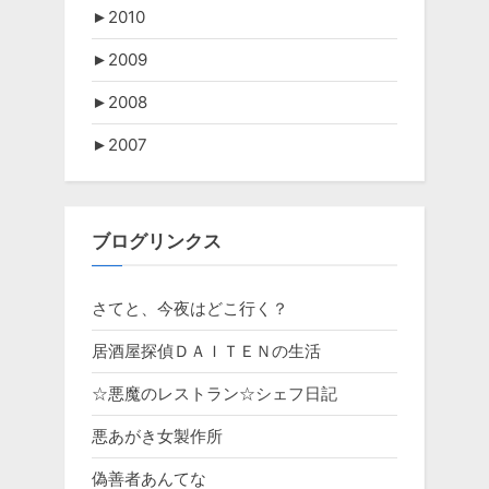
►
2010
►
2009
►
2008
►
2007
ブログリンクス
さてと、今夜はどこ行く？
居酒屋探偵ＤＡＩＴＥＮの生活
☆悪魔のレストラン☆シェフ日記
悪あがき女製作所
偽善者あんてな