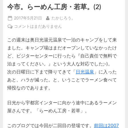
今市。らーめん工房・若草。(2)
Posted
By
2017年5月21日
たかじろう。
on
今
コメントはまだありません
市。
この週末は奥日光湯元温泉で一泊のキャンプをして来
ら
ー
ました。キャンプ場はまだオープンしていなかったけ
め
ど、ビジターセンターに行ったら『自己責任で無料で
ん
泊まってください。』という大人な対応でした;-)。
工
次の日曜日に下まで降りてきて「
日光温泉
」に入った
房・
若
あと、ハラが減った。と、いうことでラーメン食べて
草。
帰投なのであります。
(2)
へ
日光から宇都宮インターに向かう途中にあるラーメン
の
屋さんです。「らーめん工房・若草」。
このブログでは今回が二回目の登場です。
前回は2007