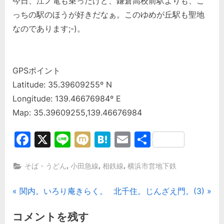
今日、江ノ電も乗ったけど、鎌倉高校前駅よりも、こ
っちの駅のほうが好きだなぁ。このゆめが丘駅も聖地
なのであります;-)。
GPSポイント
Latitude: 35.39609255º N
Longitude: 139.46676984º E
Map: 35.39609255,139.46676984
Facebook
X
Line
Mixi
Hatena
Email
共
有
,
,
,
そば・うどん
小田急線
相鉄線
横浜市営地下鉄
投
P
N
関内。いろり庵きらく。
北千住。じんざえ門。(3)
r
e
稿
コメントを残す
e
x