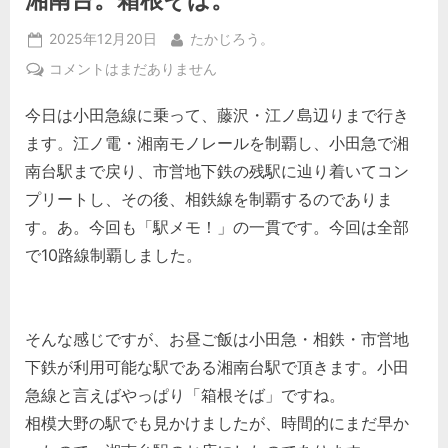
Posted
By
2025年12月20日
たかじろう。
on
湘
コメントはまだありません
南
今日は小田急線に乗って、藤沢・江ノ島辺りまで行き
台。
箱
ます。江ノ電・湘南モノレールを制覇し、小田急で湘
根
南台駅まで戻り、市営地下鉄の残駅に辿り着いてコン
そ
プリートし、その後、相鉄線を制覇するのでありま
ば。
す。あ。今回も「駅メモ！」の一貫です。今回は全部
へ
の
で10路線制覇しました。
そんな感じですが、お昼ご飯は小田急・相鉄・市営地
下鉄が利用可能な駅である湘南台駅で頂きます。小田
急線と言えばやっぱり「箱根そば」ですね。
相模大野の駅でも見かけましたが、時間的にまだ早か