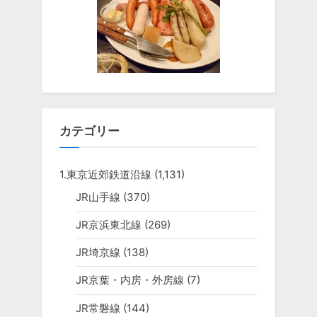
カテゴリー
1.東京近郊鉄道沿線
(1,131)
JR山手線
(370)
JR京浜東北線
(269)
JR埼京線
(138)
JR京葉・内房・外房線
(7)
JR常磐線
(144)