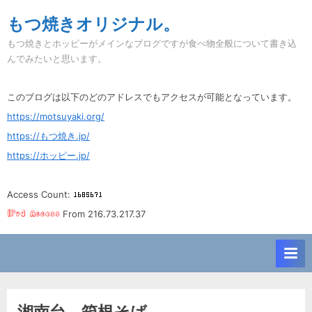
Skip
もつ焼きオリジナル。
to
もつ焼きとホッピーがメインなブログですが食べ物全般について書き込
content
んでみたいと思います。
このブログは以下のどのアドレスでもアクセスが可能となっています。
https://motsuyaki.org/
https://もつ焼き.jp/
https://ホッピー.jp/
Access Count:
From 216.73.217.37
湘南台。箱根そば。