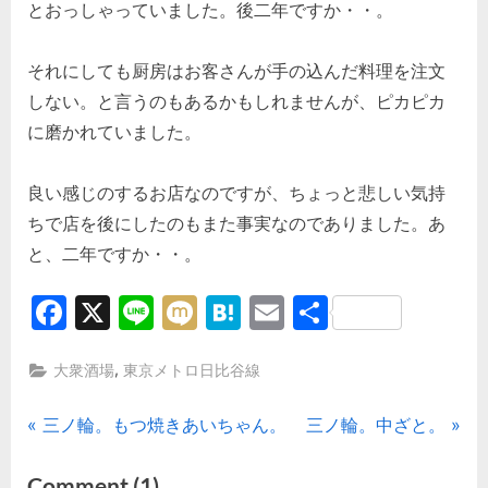
とおっしゃっていました。後二年ですか・・。
それにしても厨房はお客さんが手の込んだ料理を注文
しない。と言うのもあるかもしれませんが、ピカピカ
に磨かれていました。
良い感じのするお店なのですが、ちょっと悲しい気持
ちで店を後にしたのもまた事実なのでありました。あ
と、二年ですか・・。
Facebook
X
Line
Mixi
Hatena
Email
共
有
,
大衆酒場
東京メトロ日比谷線
投
P
N
三ノ輪。もつ焼きあいちゃん。
三ノ輪。中ざと。
r
e
稿
on
Comment
(1)
e
x