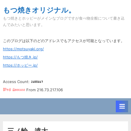
Skip
もつ焼きオリジナル。
to
もつ焼きとホッピーがメインなブログですが食べ物全般について書き込
content
んでみたいと思います。
このブログは以下のどのアドレスでもアクセスが可能となっています。
https://motsuyaki.org/
https://もつ焼き.jp/
https://ホッピー.jp/
Access Count:
From 216.73.217.106
三ノ輪。遠太。