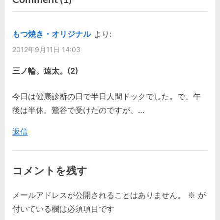
“三
ナ
v
t
i
P
ノ
ビ
もつ焼き・オリジナル
より:
o
o
輪。
2012年9月11日 14:03
ゲ
u
s
遠
s
t
三ノ輪。遠太。(2)
太。”
ー
P
:
シ
o
今日は健康診断の日で半日人間ドックでした。で、午
s
後は半休。鶯谷で受けたのですが、…
ョ
t
返信
ン
:
コメントを残す
メールアドレスが公開されることはありません。
※
が
付いている欄は必須項目です