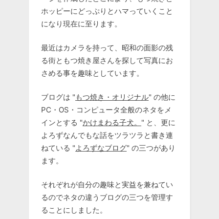
ホッピーにどっぷりとハマっていくこと
になり現在に至ります。
最近はカメラを持って、昭和の面影の残
る街ともつ焼き屋さんを探して写真にお
さめる事を趣味としています。
ブログは "
もつ焼き・オリジナル
" の他に
PC・OS・コンピュータ全般のネタをメ
インとする "
かけまわる子犬。
" と、更に
よろずなんでもな話をツラツラと書き連
ねている "
よろずなブログ
" の三つがあり
ます。
それぞれが自分の趣味と実益を兼ねてい
るのでネタの違うブログの三つを管理す
ることにしました。