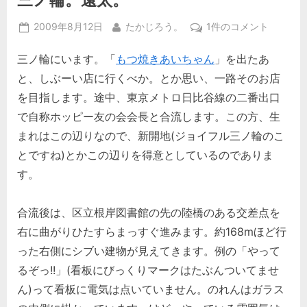
Posted
By
三
2009年8月12日
たかじろう。
1件のコメント
on
ノ
三ノ輪にいます。「
もつ焼きあいちゃん
」を出たあ
輪。
遠
と、しぶーい店に行くべか。とか思い、一路そのお店
太。
を目指します。途中、東京メトロ日比谷線の二番出口
へ
で自称ホッピー友の会会長と合流します。この方、生
の
まれはこの辺りなので、新開地(ジョイフル三ノ輪のこ
とですね)とかこの辺りを得意としているのでありま
す。
合流後は、区立根岸図書館の先の陸橋のある交差点を
右に曲がりひたすらまっすぐ進みます。約168mほど行
った右側にシブい建物が見えてきます。例の「やって
るぞっ!!」(看板にびっくりマークはたぶんついてませ
ん)って看板に電気は点いていません。のれんはガラス