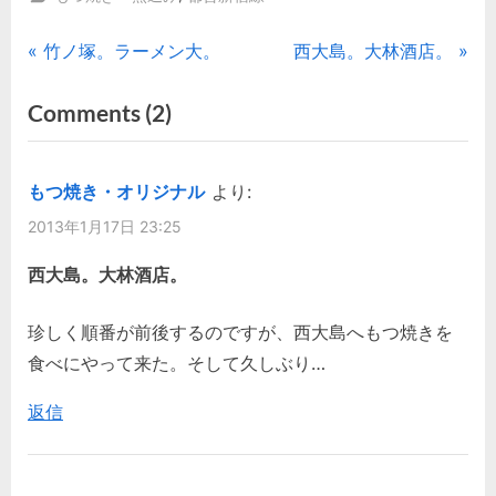
投
P
N
竹ノ塚。ラーメン大。
西大島。大林酒店。
r
e
稿
on
Comments
(2)
e
x
“西
ナ
v
t
i
P
大
ビ
もつ焼き・オリジナル
より:
o
o
島。
2013年1月17日 23:25
ゲ
u
s
こ
s
t
西大島。大林酒店。
ん
ー
P
:
平。
シ
o
珍しく順番が前後するのですが、西大島へもつ焼きを
(2)”
s
食べにやって来た。そして久しぶり…
ョ
t
返信
ン
: