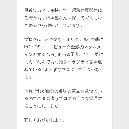
最近はカメラを持って、昭和の面影の残
る街ともつ焼き屋さんを探して写真にお
さめる事を趣味としています。
ブログは "
もつ焼き・オリジナル
" の他に
PC・OS・コンピュータ全般のネタをメ
インとする "
かけまわる子犬。
" と、更に
よろずなんでもな話をツラツラと書き連
ねている "
よろずなブログ
" の三つがあり
ます。
それぞれが自分の趣味と実益を兼ねてい
るのでネタの違うブログの三つを管理す
ることにしました。
宜しくお願いします。