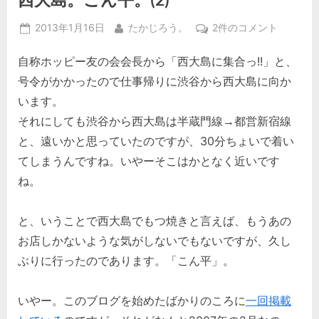
Posted
By
西
2013年1月16日
たかじろう。
2件のコメント
on
大
自称ホッピー友の会会長から「西大島に集合っ!!」と、
島。
こ
号令がかかったので仕事帰りに渋谷から西大島に向か
ん
います。
平。
それにしても渋谷から西大島は半蔵門線→都営新宿線
(2)
と、遠いかと思っていたのですが、30分ちょいで着い
へ
の
てしまうんですね。いやーそこはかとなく近いです
ね。
と、いうことで西大島でもつ焼きと言えば、もうあの
お店しかないような気がしないでもないですが、久し
ぶりに行ったのであります。「こん平」。
いやー。このブログを始めたばかりのころに
一回掲載