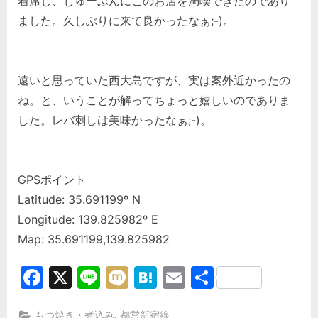
着席し、じゅーぶんにこのお店を満喫できたのであり
ました。久しぶりに来て良かったなぁ;-)。
遠いと思っていた西大島ですが、実は案外近かったの
ね。と、いうことが解ってちょっと嬉しいのでありま
した。レバ刺しは美味かったなぁ;-)。
GPSポイント
Latitude: 35.691199º N
Longitude: 139.825982º E
Map: 35.691199,139.825982
Facebook
X
Line
Mixi
Hatena
Email
共
有
,
もつ焼き・煮込み
都営新宿線