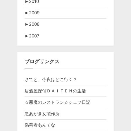
►
2010
►
2009
►
2008
►
2007
ブログリンクス
さてと、今夜はどこ行く？
居酒屋探偵ＤＡＩＴＥＮの生活
☆悪魔のレストラン☆シェフ日記
悪あがき女製作所
偽善者あんてな