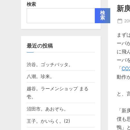
検索
新
検
索
Po
2
on
まず
ーバ
最近の投稿
に飛
ーバ
渋谷。ゴッチバッタ。
「
C
八潮。珍来。
動作
越谷。ラーメンショップ まる
と、言
壱。
沼田市。あおぞら。
「新
僕も
王子。かいらく。(2)
鴨」