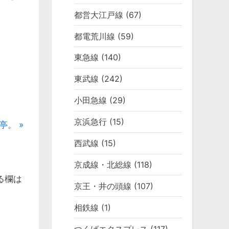
都営大江戸線
(67)
都電荒川線
(59)
東急線
(140)
東武線
(242)
小田急線
(29)
京浜急行
(15)
亭。
西武線
(15)
京成線・北総線
(118)
る欄は
京王・井の頭線
(107)
相鉄線
(1)
つくばエクスプレス
(117)