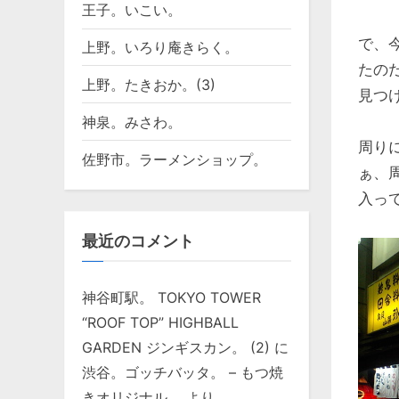
王子。いこい。
で、
上野。いろり庵きらく。
たの
上野。たきおか。(3)
見つ
神泉。みさわ。
周り
佐野市。ラーメンショップ。
ぁ、
入っ
最近のコメント
神谷町駅。 TOKYO TOWER
“ROOF TOP” HIGHBALL
GARDEN ジンギスカン。 (2)
に
渋谷。ゴッチバッタ。 – もつ焼
きオリジナル。
より