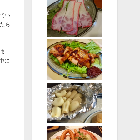
てい
たら
ま
速中に