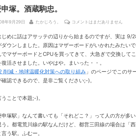
庚申塚。酒蔵駒忠。
sted
By
新
008年9月29日
たかじろう。
コメントはまだありません
庚
はじめに話はアサッテの辺りから始まるのですが、実は 9/28
申
塚。
がダウンしました。原因はマザーボードがいかれたみたいで
酒
んでマザーボードとCPUを買ってきて、大急ぎで交換して
蔵
を復活させました。いやはや。まいった・・。
駒
O2 削減・地球温暖化対策への取り組み
」のページでこのサ
忠。
が確認できるので、是非ご覧ください;-)。
へ
の
うことで本題;-)。
庚申塚駅」なんて書いても「それどこ？」って人の方が多い
思う。都電荒川線の駅なんだけど、都営三田線の場合は「西
と言う駅。ふむー。