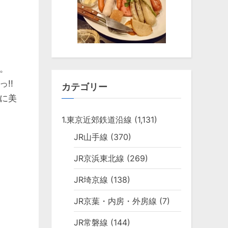
。
!!
カテゴリー
に美
1.東京近郊鉄道沿線
(1,131)
JR山手線
(370)
JR京浜東北線
(269)
JR埼京線
(138)
JR京葉・内房・外房線
(7)
JR常磐線
(144)