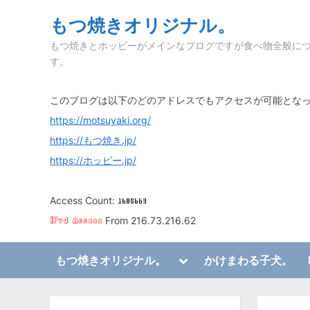
Skip
もつ焼きオリジナル。
to
もつ焼きとホッピーがメインなブログですが食べ物全般に
content
す。
このブログは以下のどのアドレスでもアクセスが可能とな
https://motsuyaki.org/
https://もつ焼き.jp/
https://ホッピー.jp/
Access Count:
From 216.73.216.62
Toggle
もつ焼きオリジナル。
かけまわる子犬。
sub-
Toggle
menu
sub-
menu