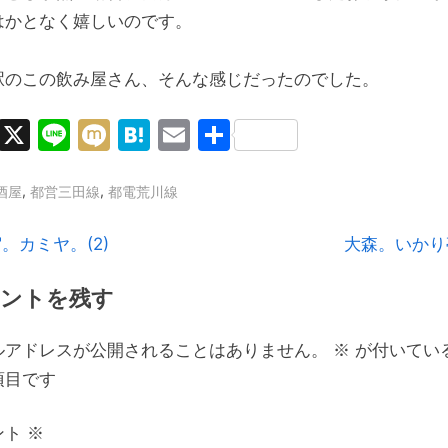
はかとなく嬉しいのです。
駅のこの飲み屋さん、そんな感じだったのでした。
Facebook
X
Line
Mixi
Hatena
Email
共
有
,
,
酒屋
都営三田線
都電荒川線
N
。カミヤ。(2)
大森。いかり
e
ントを残す
x
t
ルアドレスが公開されることはありません。
※
が付いてい
P
項目です
o
s
ント
※
t