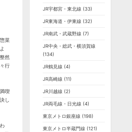
JR宇都宮・東北線
(33)
JR東海道・伊東線
(32)
JR南武・武蔵野線
(7)
惣菜
JR中央・総武・横須賀線
よ
(134)
整然
々行
JR鶴見線
(4)
JR高崎線
(11)
JR川越線
(2)
満喫
決し
JR両毛線・日光線
(4)
東京メトロ銀座線
(198)
わ
東京メトロ半蔵門線
(121)