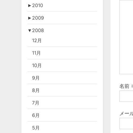
►
2010
ー
P
o
►
2009
シ
s
▼
2008
ョ
t
12月
:
ン
11月
10月
9月
名前
8月
7月
メー
6月
5月