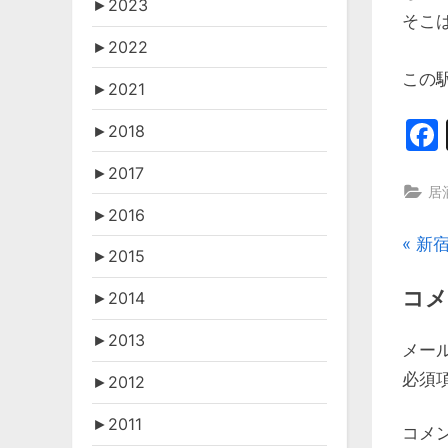
►
2023
そこ
►
2022
この
►
2021
►
2018
►
2017
居
►
2016
投
P
新宿
►
2015
r
稿
コメ
►
2014
e
v
ナ
►
2013
メー
i
ビ
必須
►
2012
o
u
ゲ
►
2011
コメ
s