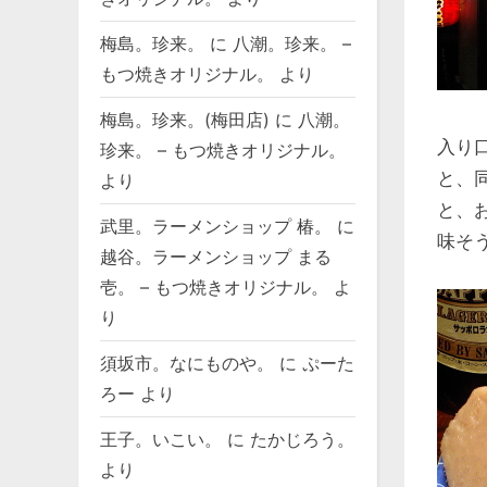
梅島。珍来。
に
八潮。珍来。 –
もつ焼きオリジナル。
より
梅島。珍来。(梅田店)
に
八潮。
入り
珍来。 – もつ焼きオリジナル。
と、
より
と、
武里。ラーメンショップ 椿。
に
味そ
越谷。ラーメンショップ まる
壱。 – もつ焼きオリジナル。
よ
り
須坂市。なにものや。
に
ぷーた
ろー
より
王子。いこい。
に
たかじろう。
より