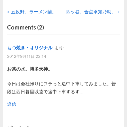
投
P
N
五反野。ラーメン蘭。
四ッ谷。合点承知乃助。
r
e
稿
on
Comments
(2)
e
x
“お
ナ
v
t
i
P
茶
ビ
もつ焼き・オリジナル
より:
o
o
の
2012年9月11日 23:14
ゲ
u
s
水。
s
t
お茶の水。博多天神。
徳
ー
P
:
兵
シ
o
今日は会社帰りにフラっと途中下車してみました。普
衛。
s
段は西日暮里以遠で途中下車するす…
ョ
(2)”
t
返信
ン
: