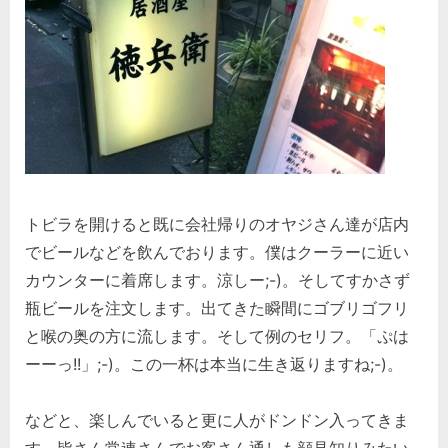
トビラを開けると既に会社帰りのオヤジさん達が店内
でビールなどを飲んでおります。僕はクーラーに近い
カウンターに着席します。涼しー;-)。そしてすかさず
瓶ビールを注文します。出てきた瞬間にゴブリゴフリ
と喉の奥の方に流します。そして例のセリフ。「ぷは
ーーっ!!」;-)。この一杯は本当に生き返りますね;-)。
などと、楽しんでいると更に人がドンドン入ってきま
す。皆さん常連さんでお客さん通しも顔見知りみたい