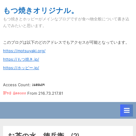
Skip
もつ焼きオリジナル。
to
もつ焼きとホッピーがメインなブログですが食べ物全般について書き込
content
んでみたいと思います。
このブログは以下のどのアドレスでもアクセスが可能となっています。
https://motsuyaki.org/
https://もつ焼き.jp/
https://ホッピー.jp/
Access Count:
From 216.73.217.81
お茶の水。徳兵衛。(2)