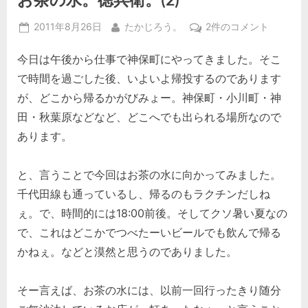
Posted
By
お
2011年8月26日
たかじろう。
2件のコメント
on
茶
今日は午後から仕事で神保町にやってきました。そこ
の
水。
で時間を過ごした後、いよいよ帰投するのであります
徳
が、どこから帰るかがびみょー。神保町・小川町・神
兵
田・秋葉原などなど、どこへでも出られる場所なので
衛。
あります。
(2)
へ
の
と、言うことで今回はお茶の水に向かってみました。
千代田線も通っているし、帰るのもラクチンだしね
ぇ。で、時間的には18:00前後。そしてクソ暑い夏なの
で、これはどこかでつべたーいビールでも飲んで帰る
かねぇ。などと漠然と思うのでありました。
そー言えば、お茶の水には、以前一回行ったきり随分