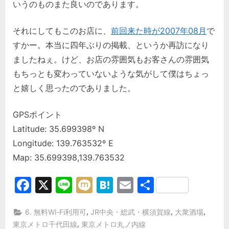
いうのものまた良いのであります。
それにしてもこのお店に、
前回来た時が2007年08月
で
すかー。本当に四年ぶりの掲載、というか再訪になり
ましたねぇ。けど、お店の雰囲気もお客さんの雰囲気
もちっとも変わっていないような気がして僕はちょっ
と嬉しく思ったのでありました。
GPSポイント
Latitude: 35.699398º N
Longitude: 139.763532º E
Map: 35.699398,139.763532
Facebook
X
Line
Mixi
Hatena
Email
共
有
,
,
,
6. 無料Wi-Fi利用可
JR中央・総武・横須賀線
大衆酒場
,
東京メトロ千代田線
東京メトロ丸ノ内線