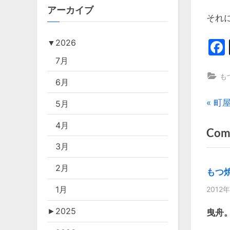
アーカイブ
それ
▼
2026
7月
も
6月
投
P
町
5月
r
4月
稿
Com
e
3月
v
ナ
i
2月
ビ
もつ
o
1月
2012年
u
ゲ
s
►
2025
曳舟
ー
P