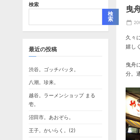
検索
曳
検
索
Po
20
on
久々
嬉し
最近の投稿
曳舟
渋谷。ゴッチバッタ。
分。
八潮。珍来。
越谷。ラーメンショップ まる
壱。
沼田市。あおぞら。
王子。かいらく。(2)