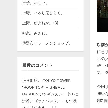
王子。いこい。
上野。いろり庵きらく。
上野。たきおか。(3)
神泉。みさわ。
佐野市。ラーメンショップ。
以前
に恵
ルの
最近のコメント
載。
気、
神谷町駅。 TOKYO TOWER
今回
“ROOF TOP” HIGHBALL
味い
GARDEN ジンギスカン。 (2)
に
部制
渋谷。ゴッチバッタ。 – もつ焼
きオリジナル。
より