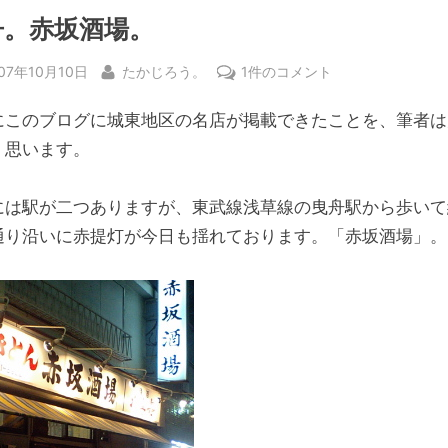
舟。赤坂酒場。
sted
By
曳
07年10月10日
たかじろう。
1件のコメント
舟。
にこのブログに城東地区の名店が掲載できたことを、筆者は
赤
坂
く思います。
酒
場。
には駅が二つありますが、東武線浅草線の曳舟駅から歩いて
へ
通り沿いに赤提灯が今日も揺れております。「赤坂酒場」。
の