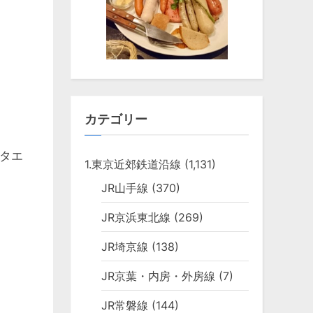
カテゴリー
タエ
1.東京近郊鉄道沿線
(1,131)
JR山手線
(370)
JR京浜東北線
(269)
JR埼京線
(138)
JR京葉・内房・外房線
(7)
JR常磐線
(144)