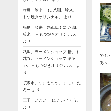
梅島。珍来。
に
八潮。珍来。 –
もつ焼きオリジナル。
より
梅島。珍来。(梅田店)
に
八潮。
珍来。 – もつ焼きオリジナル。
より
武里。ラーメンショップ 椿。
に
でも
越谷。ラーメンショップ まる
あり
壱。 – もつ焼きオリジナル。
よ
り
須坂市。なにものや。
に
ぷーた
ろー
より
王子。いこい。
に
たかじろう。
より