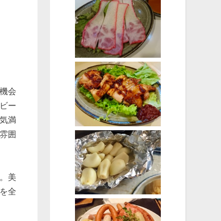
機会
ビー
気満
雰囲
。美
を全