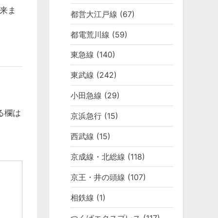
来ま
都営大江戸線
(67)
都電荒川線
(59)
東急線
(140)
東武線
(242)
小田急線
(29)
る欄は
京浜急行
(15)
西武線
(15)
京成線・北総線
(118)
京王・井の頭線
(107)
相鉄線
(1)
つくばエクスプレス
(117)