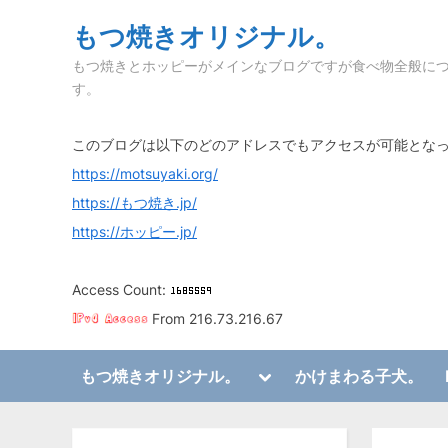
Skip
もつ焼きオリジナル。
to
もつ焼きとホッピーがメインなブログですが食べ物全般に
content
す。
このブログは以下のどのアドレスでもアクセスが可能とな
https://motsuyaki.org/
https://もつ焼き.jp/
https://ホッピー.jp/
Access Count:
From 216.73.216.67
Toggle
もつ焼きオリジナル。
かけまわる子犬。
sub-
Toggle
menu
sub-
menu