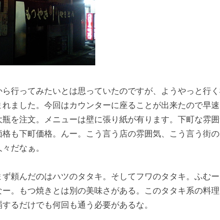
から行ってみたいとは思っていたのですが、ようやっと行く
まれました。今回はカウンターに座ることが出来たので早速
大瓶を注文。メニューは壁に張り紙が有ります。下町な雰囲
価格も下町価格。んー。こう言う店の雰囲気、こう言う街の
久々だなぁ。
まず頼んだのはハツのタタキ。そしてフワのタタキ。ふむー
なー。もつ焼きとは別の美味さがある。このタタキ系の料理
覇するだけでも何回も通う必要があるな。