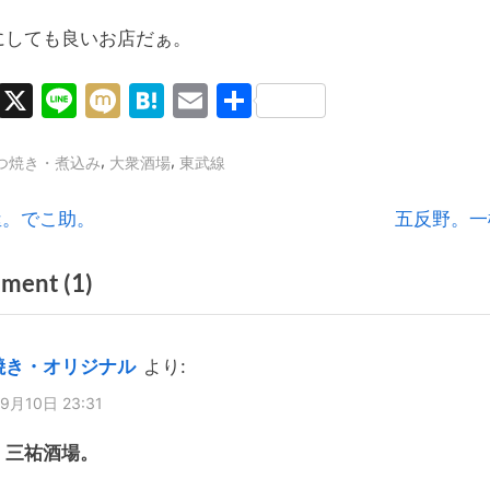
にしても良いお店だぁ。
Facebook
X
Line
Mixi
Hatena
Email
共
有
,
,
つ焼き・煮込み
大衆酒場
東武線
N
屋。でこ助。
五反野。一
e
on
ment
(1)
x
t
“曳
P
舟。
焼き・オリジナル
より:
o
赤
9月10日 23:31
s
坂
t
。三祐酒場。
酒
: