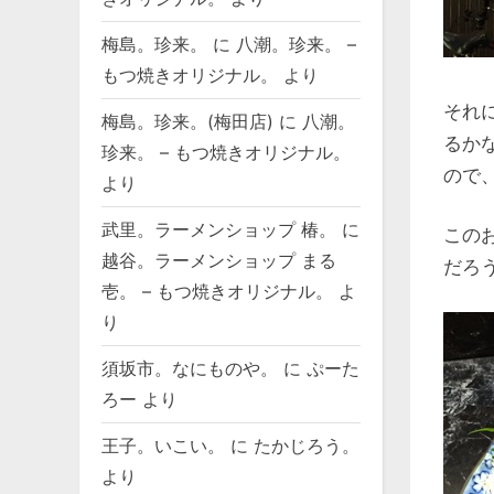
梅島。珍来。
に
八潮。珍来。 –
もつ焼きオリジナル。
より
それ
梅島。珍来。(梅田店)
に
八潮。
るか
珍来。 – もつ焼きオリジナル。
ので
より
武里。ラーメンショップ 椿。
に
この
越谷。ラーメンショップ まる
だろ
壱。 – もつ焼きオリジナル。
よ
り
須坂市。なにものや。
に
ぷーた
ろー
より
王子。いこい。
に
たかじろう。
より