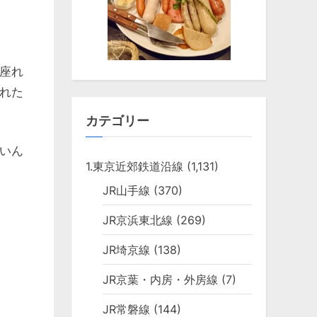
座れ
れた
カテゴリー
いん
1.東京近郊鉄道沿線
(1,131)
JR山手線
(370)
JR京浜東北線
(269)
JR埼京線
(138)
JR京葉・内房・外房線
(7)
JR常磐線
(144)