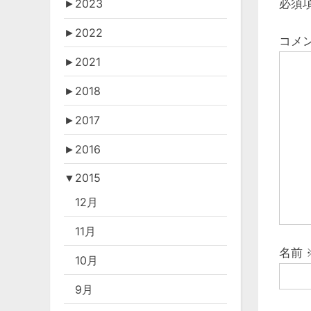
ビ
必須
►
2023
o
u
►
2022
ゲ
コメ
s
►
2021
ー
P
o
►
2018
シ
s
►
2017
ョ
t
►
2016
:
ン
▼
2015
12月
11月
名前
10月
9月