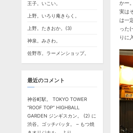
かー
王子。いこい。
実は
上野。いろり庵きらく。
は一
上野。たきおか。(3)
った
りに
神泉。みさわ。
佐野市。ラーメンショップ。
最近のコメント
神谷町駅。 TOKYO TOWER
“ROOF TOP” HIGHBALL
GARDEN ジンギスカン。 (2)
に
渋谷。ゴッチバッタ。 – もつ焼
きオリジナル。
より