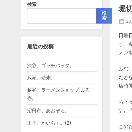
検索
堀切
検
索
Po
20
on
日曜
す。
最近の投稿
メン
渋谷。ゴッチバッタ。
ふむ
だと
八潮。珍来。
店時
越谷。ラーメンショップ まる
壱。
ちょ
す。
沼田市。あおぞら。
王子。かいらく。(2)
この