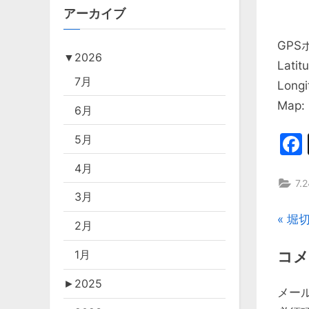
アーカイブ
GPS
▼
2026
Latit
7月
Longi
Map:
6月
5月
4月
7
3月
投
P
堀
2月
r
稿
コメ
1月
e
v
ナ
►
2025
メー
i