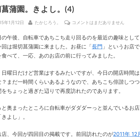
菖蒲園。きよし。(4)
sted
By
堀
15年1月12日
たかじろう。
コメントはまだありません
切
日の午後、自転車であちこち走り回るのを最近の趣味として
菖
蒲
今回は堀切菖蒲園に来ました。お昼に「
長門
」というお店で
園。
を食べて、一応、あのお店の前に行ってみました。
き
よ
。日曜日だけど営業はするみたいですが、今日の開店時間は15
し。
な？まだ一時間くらいあるようなので、あちこち俳諧しつつ
(4)
間をちょっと過ぎた辺りで再度訪れたのであります。
へ
の
っと奥まったところに自転車がダダダーっと並んでいるお店
「きよし」。
お店、今回が四回目の掲載です。前回訪れたのが
2011年 12