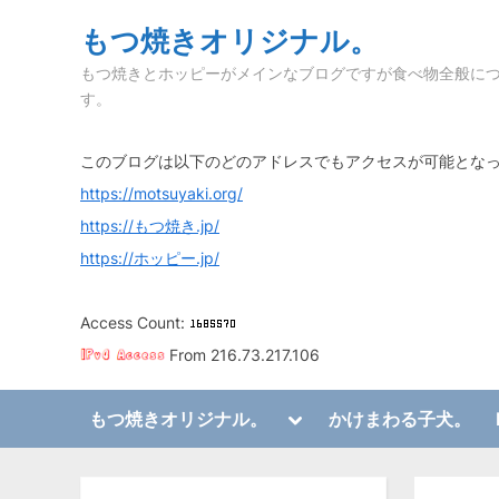
Skip
もつ焼きオリジナル。
to
もつ焼きとホッピーがメインなブログですが食べ物全般に
content
す。
このブログは以下のどのアドレスでもアクセスが可能とな
https://motsuyaki.org/
https://もつ焼き.jp/
https://ホッピー.jp/
Access Count:
From 216.73.217.106
Toggle
もつ焼きオリジナル。
かけまわる子犬。
sub-
Toggle
menu
sub-
menu