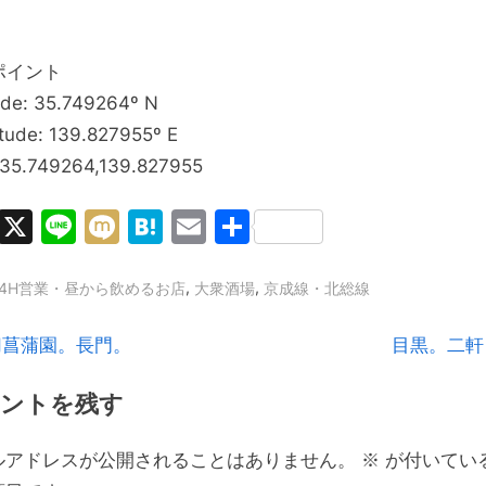
ポイント
ude: 35.749264º N
tude: 139.827955º E
 35.749264,139.827955
Facebook
X
Line
Mixi
Hatena
Email
共
有
,
,
.24H営業・昼から飲めるお店
大衆酒場
京成線・北総線
N
切菖蒲園。長門。
目黒。二軒
e
ントを残す
x
t
ルアドレスが公開されることはありません。
※
が付いてい
P