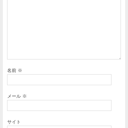
シ
s
ョ
t
ン
:
名前
※
メール
※
サイト