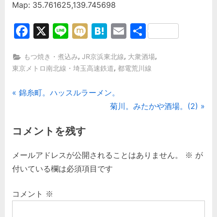
Map: 35.761625,139.745698
Facebook
X
Line
Mixi
Hatena
Email
共
有
,
,
,
もつ焼き・煮込み
JR京浜東北線
大衆酒場
,
東京メトロ南北線・埼玉高速鉄道
都電荒川線
投
P
錦糸町。ハッスルラーメン。
r
N
菊川。みたかや酒場。(2)
稿
e
e
コメントを残す
ナ
v
x
i
t
ビ
メールアドレスが公開されることはありません。
※
が
o
P
付いている欄は必須項目です
ゲ
u
o
s
s
コメント
※
ー
P
t
o
: