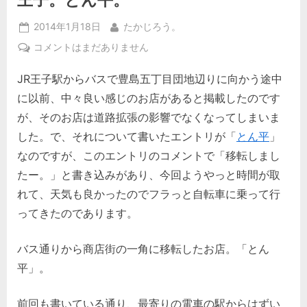
Posted
By
2014年1月18日
たかじろう。
on
王
コメントはまだありません
子。
JR王子駅からバスで豊島五丁目団地辺りに向かう途中
と
ん
に以前、中々良い感じのお店があると掲載したのです
平。
が、そのお店は道路拡張の影響でなくなってしまいま
へ
した。で、それについて書いたエントリが「
とん平
」
の
なのですが、このエントリのコメントで「移転しまし
たー。」と書き込みがあり、今回ようやっと時間が取
れて、天気も良かったのでフラっと自転車に乗って行
ってきたのであります。
バス通りから商店街の一角に移転したお店。「とん
平」。
前回も書いている通り、最寄りの電車の駅からはずい