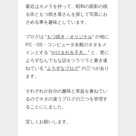
最近はカメラを持って、昭和の面影の残
る街ともつ焼き屋さんを探して写真にお
さめる事を趣味としています。
ブログは "
もつ焼き・オリジナル
" の他に
PC・OS・コンピュータ全般のネタをメ
インとする "
かけまわる子犬。
" と、更に
よろずなんでもな話をツラツラと書き連
ねている "
よろずなブログ
" の三つがあり
ます。
それぞれが自分の趣味と実益を兼ねてい
るのでネタの違うブログの三つを管理す
ることにしました。
宜しくお願いします。