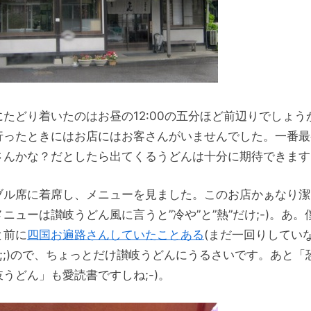
にたどり着いたのはお昼の12:00の五分ほど前辺りでしょう
行ったときにはお店にはお客さんがいませんでした。一番最
さんかな？だとしたら出てくるうどんは十分に期待できます;
ブル席に着席し、メニューを見ました。このお店かぁなり潔
ニューは讃岐うどん風に言うと”冷や”と”熱”だけ;-)。あ。
と前に
四国お遍路さんしていたことある
(まだ一回りしてい
^^;;)ので、ちょっとだけ讃岐うどんにうるさいです。あと「
うどん」も愛読書ですしね;-)。