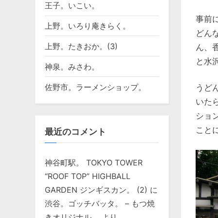
王子。いこい。
事前
上野。いろり庵きらく。
どん
上野。たきおか。(3)
ん、
と水沢
神泉。みさわ。
佐野市。ラーメンショップ。
うどん
いた
ショ
こと
最近のコメント
神谷町駅。 TOKYO TOWER
“ROOF TOP” HIGHBALL
GARDEN ジンギスカン。 (2)
に
渋谷。ゴッチバッタ。 – もつ焼
きオリジナル。
より