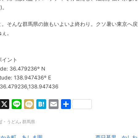
-)。
と。そんな群馬県の旅もいよいよ終わり。クソ暑い東京へ戻
ねぇ。
ポイント
ude: 36.479236º N
tude: 138.947436º E
 36.479236,138.947436
Facebook
X
Line
Mixi
Hatena
Email
共
有
,
ば・うどん
群馬県
N
なかみ町。あしま園。
西日暮里。かしわ