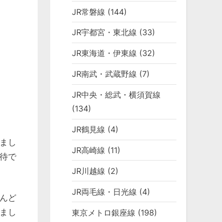
JR常磐線
(144)
JR宇都宮・東北線
(33)
JR東海道・伊東線
(32)
JR南武・武蔵野線
(7)
JR中央・総武・横須賀線
(134)
JR鶴見線
(4)
まし
JR高崎線
(11)
待で
JR川越線
(2)
JR両毛線・日光線
(4)
んど
まし
東京メトロ銀座線
(198)