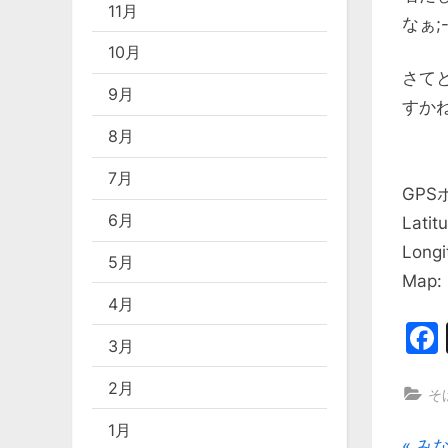
11月
なぁ;
10月
さて
9月
すか
8月
7月
GPS
6月
Latit
Longi
5月
Map:
4月
3月
2月
そ
1月
P
み