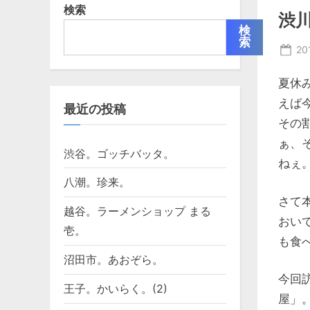
検索
渋
検
索
Po
2
on
夏休
えば
最近の投稿
その
ぁ、
渋谷。ゴッチバッタ。
ねぇ
八潮。珍来。
さて
越谷。ラーメンショップ まる
おい
壱。
も食
沼田市。あおぞら。
今回
王子。かいらく。(2)
屋」