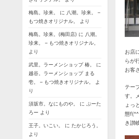
梅島。珍来。
に
八潮。珍来。 –
もつ焼きオリジナル。
より
梅島。珍来。(梅田店)
に
八潮。
珍来。 – もつ焼きオリジナル。
より
お店
らが
武里。ラーメンショップ 椿。
に
お客
越谷。ラーメンショップ まる
壱。 – もつ焼きオリジナル。
よ
テー
り
す。メ
須坂市。なにものや。
に
ぷーた
ょっ
ろー
より
態f(
き讃岐
王子。いこい。
に
たかじろう。
より