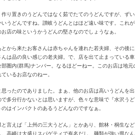
。作り置きのうどんではなく茹でたてのうどんですが、ずい
かいうどんですね。讃岐うどんとはほど遠い味です。これが
のお店の味というかうどんの堅さなのでしょうなぁ。
あとから来たお客さんは赤ちゃんを連れた若夫婦、その後に
さんは品の良い感じの老夫婦。で、店を出て止まっている車
全部圏内(群馬)ナンバー。なるほどーねー。このお店は地元
れているお店なのねー。
と思ったのでありました。まぁ、他のお店は高いうどんを出
ので多分行かないとは思いますが、色々な意味で『水沢うど
うのはインパクトのあるうどんなのですなぁ。
県と言えば「上州の三大うどん」とかあり、館林・桐生など
し、高崎は大盛りスパゲティで有名だし、麺類が強い県なん