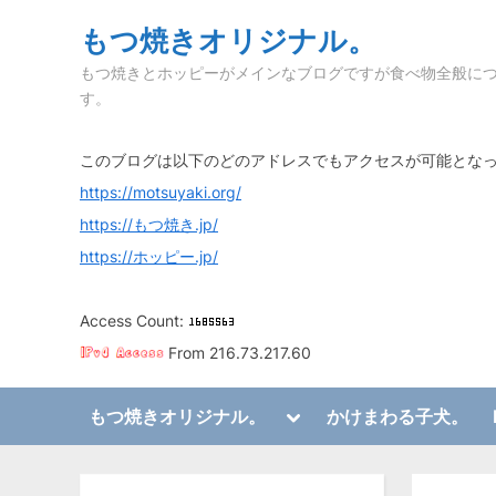
Skip
もつ焼きオリジナル。
to
もつ焼きとホッピーがメインなブログですが食べ物全般に
content
す。
このブログは以下のどのアドレスでもアクセスが可能とな
https://motsuyaki.org/
https://もつ焼き.jp/
https://ホッピー.jp/
Access Count:
From 216.73.217.60
Toggle
もつ焼きオリジナル。
かけまわる子犬。
sub-
Toggle
menu
sub-
menu