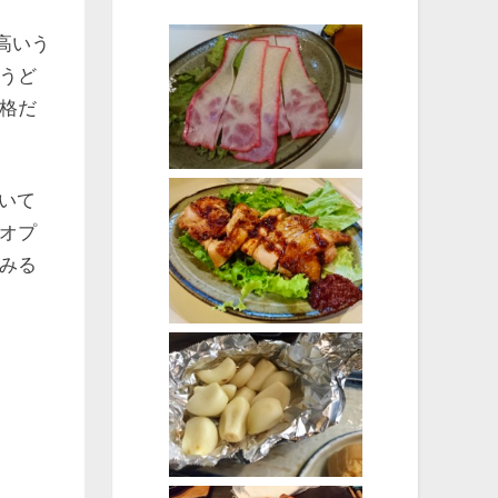
高いう
うど
格だ
ついて
オプ
みる