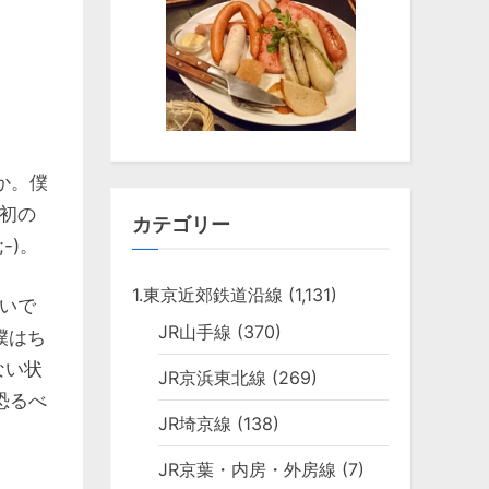
か。僕
初の
カテゴリー
-)。
1.東京近郊鉄道沿線
(1,131)
いで
JR山手線
(370)
僕はち
ない状
JR京浜東北線
(269)
恐るべ
JR埼京線
(138)
JR京葉・内房・外房線
(7)