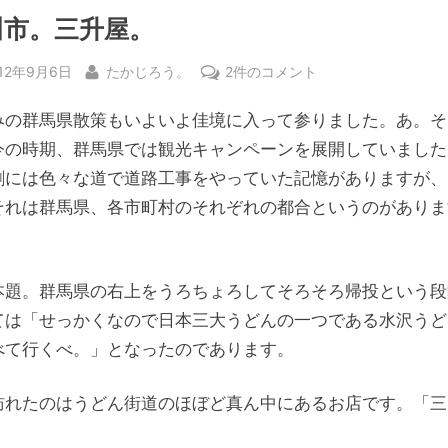
川市。三升屋。
sted
By
渋
012年9月6日
たかじろう。
2件のコメント
川
みの群馬県散策もいよいよ佳境に入って参りました。あ。そ
市。
三
今の時期、群馬県では観光キャンペーンを展開していました
升
割には色々な道で道路工事をやっていた記憶がありますが、
屋。
それは群馬県、各市町村のそれぞれの都合というのがありま
へ
。
の
本題。群馬県の右上をうろちょろしてそろそろ帰投という段
ては「せっかくなので日本三大うどんの一つである水沢うど
べて行くべ。」となったのであります。
訪れたのはうどん街道のほぼど真ん中にあるお店です。「三
。