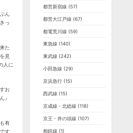
都営新宿線
(57)
ぶん
都営大江戸線
(67)
きっ
都電荒川線
(59)
東急線
(140)
来た
を見
東武線
(242)
の人に
小田急線
(29)
京浜急行
(15)
すお
西武線
(15)
ん』
京成線・北総線
(118)
京王・井の頭線
(107)
も有
相鉄線
(1)
です