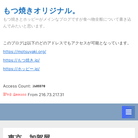
Skip
もつ焼きオリジナル。
to
もつ焼きとホッピーがメインなブログですが食べ物全般について書き込
content
んでみたいと思います。
このブログは以下のどのアドレスでもアクセスが可能となっています。
https://motsuyaki.org/
https://もつ焼き.jp/
https://ホッピー.jp/
Access Count:
From 216.73.217.31
東京。加賀屋。