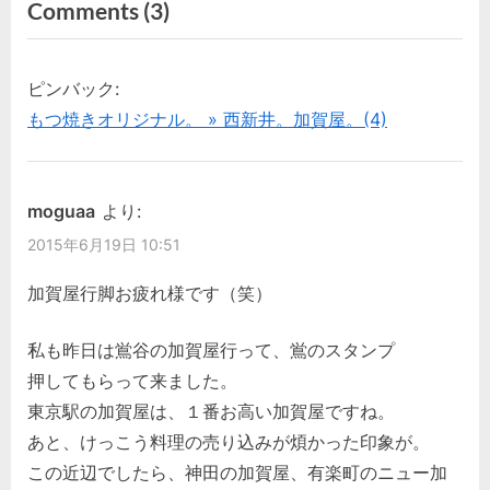
稿
on
Comments
(3)
e
x
“東
ナ
v
t
i
P
京。
ビ
ピンバック:
o
o
加
もつ焼きオリジナル。 » 西新井。加賀屋。(4)
ゲ
u
s
賀
s
t
屋。”
ー
P
:
moguaa
より:
シ
o
2015年6月19日 10:51
s
ョ
t
加賀屋行脚お疲れ様です（笑）
ン
:
私も昨日は鴬谷の加賀屋行って、鴬のスタンプ
押してもらって来ました。
東京駅の加賀屋は、１番お高い加賀屋ですね。
あと、けっこう料理の売り込みが煩かった印象が。
この近辺でしたら、神田の加賀屋、有楽町のニュー加