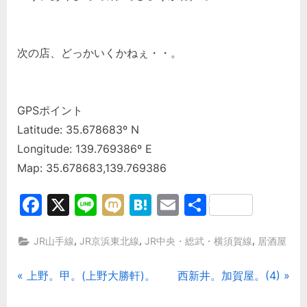
次の店、どっかいくかねぇ・・。
GPSポイント
Latitude: 35.678683º N
Longitude: 139.769386º E
Map: 35.678683,139.769386
Facebook
X
Line
Mixi
Hatena
Email
共
有
,
,
,
JR山手線
JR京浜東北線
JR中央・総武・横須賀線
居酒屋
投
P
N
上野。甲。(上野大勝軒)。
西新井。加賀屋。(4)
r
e