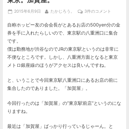
Posted
By
東
2015年6月9日
たかじろう。
3件のコメント
on
京。
自称ホッピー友の会会長がとあるお店の500yen分の金
加
賀
券を手に入れたらしいので、東京駅の八重洲口に集合
屋。
です。
へ
僕は勤務地が渋谷なのでJRの東京駅というのは非常に
の
不便なところです。しかし、八重洲方面となると東京
メトロ銀座線のほうがアクセスは良いんですね。
と、いうことで今回東京駅八重洲口にあるお店の前に
集合したのでありました。「加賀屋」。
今回行ったのは「加賀屋」の”東京駅前店”というのにな
りますね。
最近は「加賀屋」ばっかり行っているじゃーん。と