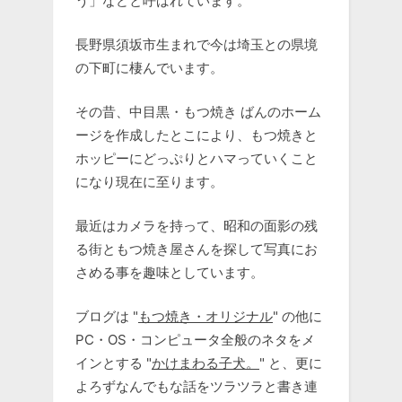
う」などと呼ばれています。
長野県須坂市生まれで今は埼玉との県境
の下町に棲んでいます。
その昔、中目黒・もつ焼き ばんのホーム
ージを作成したとこにより、もつ焼きと
ホッピーにどっぷりとハマっていくこと
になり現在に至ります。
最近はカメラを持って、昭和の面影の残
る街ともつ焼き屋さんを探して写真にお
さめる事を趣味としています。
ブログは "
もつ焼き・オリジナル
" の他に
PC・OS・コンピュータ全般のネタをメ
インとする "
かけまわる子犬。
" と、更に
よろずなんでもな話をツラツラと書き連