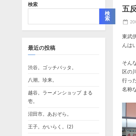
検索
五
検
索
Po
20
on
東武
んは
最近の投稿
そん
渋谷。ゴッチバッタ。
区の
八潮。珍来。
行っ
名称
越谷。ラーメンショップ まる
壱。
沼田市。あおぞら。
王子。かいらく。(2)