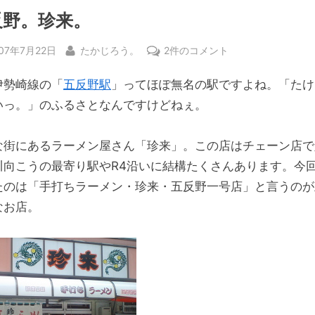
反野。珍来。
sted
By
五
07年7月22日
たかじろう。
2件のコメント
反
伊勢崎線の「
五反野駅
」ってほぽ無名の駅ですよね。「たけ
野。
珍
いっ。」のふるさとなんですけどねぇ。
来。
へ
な街にあるラーメン屋さん「珍来」。この店はチェーン店で
の
川向こうの最寄り駅やR4沿いに結構たくさんあります。今
たのは「手打ちラーメン・珍来・五反野一号店」と言うのが
なお店。