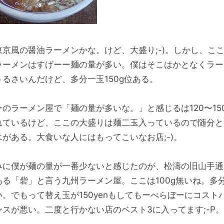
東京風の醤油ラーメンかな。けど、大盛り;-)。しかし、こ
ラーメンはすげーー麺の量が多い。僕はそこはかとなくラー
うるさいんだけど、多分一玉150g位ある。
ーのラーメン屋で「麺の量が多いな。」と感じるは120〜15
れているけど、ここの大盛りは麺二玉入っているので随分と
エがある。大食いな人にはもってこいなお店;-)。
みに僕が麺の量が一番少ないと感じたのが、松濤の旧山手通
ある「砦」と言う九州ラーメン屋。ここは100g無いね。多分
い。でもって替え玉が150yenもしてもーべらぼーにコスト
ンスが悪い。二度と行かない店のベスト3に入ってます;-P。