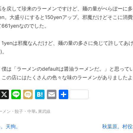
話を戻して珍来のラーメンですけど、麺の量がべらぼーに多
yen。大盛りにすると150yenアップ。邪魔だけどそこに消
661yenなのでした。
、1yenは邪魔なんだけど、麺の量の多さに免じて許してあ
-)。
僕は「ラーメンのdefaultは醤油ラーメンだ。」と思って
、この店にはたくさんの色々な味のラーメンがありましたよ
Facebook
X
Line
Mixi
Hatena
Email
共
有
,
ーメン・餃子・中華
東武線
N
谷。天狗。
秋葉原。村役