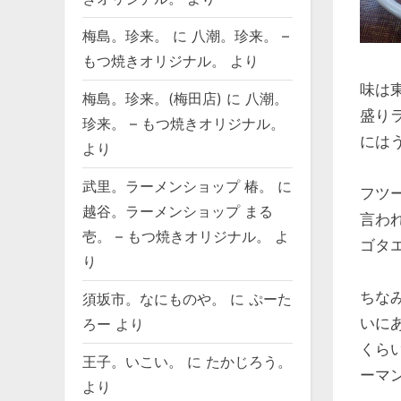
梅島。珍来。
に
八潮。珍来。 –
もつ焼きオリジナル。
より
味は
梅島。珍来。(梅田店)
に
八潮。
盛り
珍来。 – もつ焼きオリジナル。
には
より
武里。ラーメンショップ 椿。
に
フツ
越谷。ラーメンショップ まる
言わ
壱。 – もつ焼きオリジナル。
よ
ゴタ
り
ちな
須坂市。なにものや。
に
ぷーた
いに
ろー
より
くら
王子。いこい。
に
たかじろう。
ーマ
より