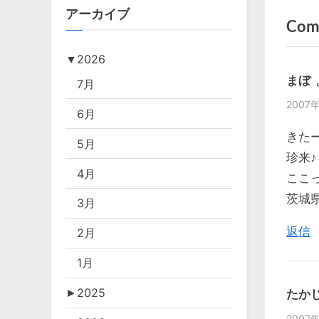
r
アーカイブ
稿
Com
e
v
ナ
▼
2026
i
ビ
まぼ
7月
o
2007年
u
ゲ
6月
s
きた
5月
ー
P
珍来♪
o
4月
シ
ここ
s
茨城
3月
ョ
t
返信
:
2月
ン
1月
►
2025
たか
2007年