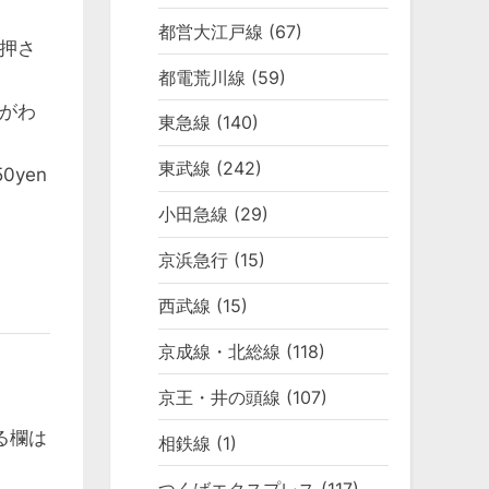
都営大江戸線
(67)
押さ
都電荒川線
(59)
がわ
東急線
(140)
東武線
(242)
yen
小田急線
(29)
京浜急行
(15)
西武線
(15)
京成線・北総線
(118)
京王・井の頭線
(107)
る欄は
相鉄線
(1)
つくばエクスプレス
(117)