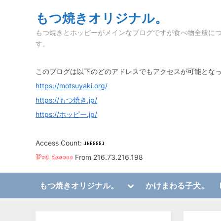
Skip
もつ焼きオリジナル。
to
もつ焼きとホッピーがメインなブログですが食べ物全般に
content
す。
このブログは以下のどのアドレスでもアクセスが可能とな
https://motsuyaki.org/
https://もつ焼き.jp/
https://ホッピー.jp/
Access Count:
From 216.73.216.198
Toggle
もつ焼きオリジナル。
かけまわる子犬。
sub-
Toggle
menu
sub-
menu