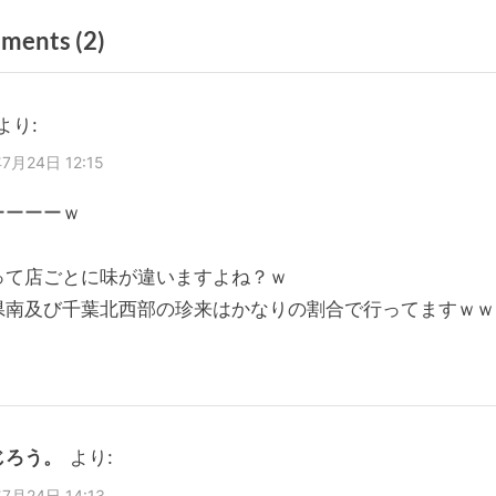
e
on
ments
(2)
x
t
“五
P
反
より:
o
野。
7月24日 12:15
s
珍
t
ーーーーｗ
来。”
:
って店ごとに味が違いますよね？ｗ
県南及び千葉北西部の珍来はかなりの割合で行ってますｗｗ
じろう。
より:
7月24日 14:13