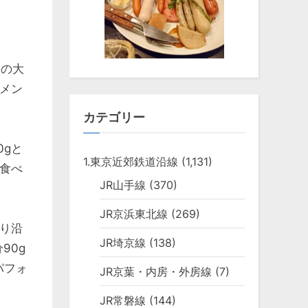
この大
メン
カテゴリー
0gと
1.東京近郊鉄道沿線
(1,131)
食べ
JR山手線
(370)
JR京浜東北線
(269)
り沿
JR埼京線
(138)
90g
パフォ
JR京葉・内房・外房線
(7)
JR常磐線
(144)