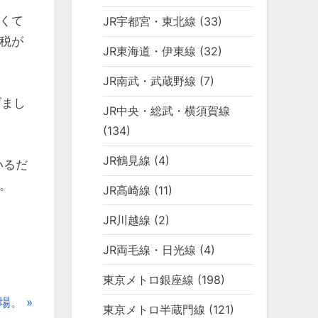
くて
JR宇都宮・東北線
(33)
費税が
JR東海道・伊東線
(32)
JR南武・武蔵野線
(7)
げまし
JR中央・総武・横須賀線
(134)
JR鶴見線
(4)
いるだ
。
JR高崎線
(11)
JR川越線
(2)
JR両毛線・日光線
(4)
東京メトロ銀座線
(198)
場。
東京メトロ半蔵門線
(121)