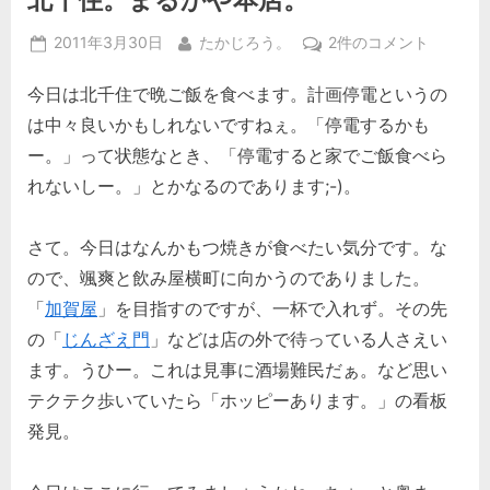
Posted
By
北
2011年3月30日
たかじろう。
2件のコメント
on
千
今日は北千住で晩ご飯を食べます。計画停電というの
住。
ま
は中々良いかもしれないですねぇ。「停電するかも
る
ー。」って状態なとき、「停電すると家でご飯食べら
か
れないしー。」とかなるのであります;-)。
や
本
店。
さて。今日はなんかもつ焼きが食べたい気分です。な
へ
ので、颯爽と飲み屋横町に向かうのでありました。
の
「
加賀屋
」を目指すのですが、一杯で入れず。その先
の「
じんざえ門
」などは店の外で待っている人さえい
ます。うひー。これは見事に酒場難民だぁ。など思い
テクテク歩いていたら「ホッピーあります。」の看板
発見。