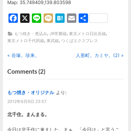
Map: 35.749409,139.803598
Facebook
X
Line
Mixi
Hatena
Email
共
有
,
,
,
もつ焼き・煮込み
JR常磐線
東京メトロ日比谷線
,
,
東京メトロ千代田線
東武線
つくばエクスプレス
投
P
N
谷塚。珍来。
人形町。カミヤ。(2)
r
e
稿
on
Comments
(2)
e
x
“北
ナ
v
t
i
P
千
ビ
もつ焼き・オリジナル
より:
o
o
住。
2012年9月9日 23:57
ゲ
u
s
ま
s
t
北千住。まんまる。
る
ー
P
:
か
シ
o
今日は北千住に来ました。まぁ、「今日は」と言うこ