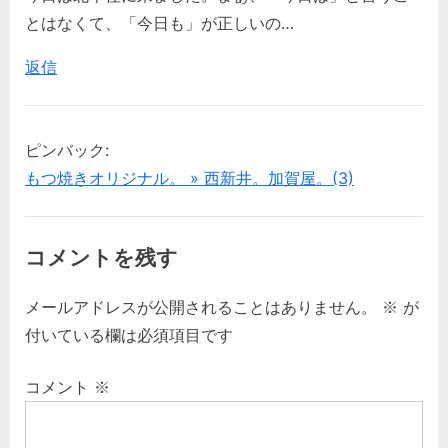
や
s
とはなくて、「今日も」が正しいの…
ョ
本
t
返信
店。”
ン
:
ピンバック:
もつ焼きオリジナル。 » 西新井。加賀屋。(3)
コメントを残す
メールアドレスが公開されることはありません。
※
が
付いている欄は必須項目です
コメント
※