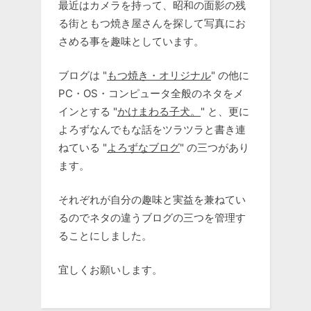
最近はカメラを持って、昭和の面影の残
る街ともつ焼き屋さんを探して写真にお
さめる事を趣味としています。
ブログは "
もつ焼き・オリジナル
" の他に
PC・OS・コンピュータ全般のネタをメ
インとする "
かけまわる子犬。
" と、更に
よろずなんでもな話をツラツラと書き連
ねている "
よろずなブログ
" の三つがあり
ます。
それぞれが自分の趣味と実益を兼ねてい
るのでネタの違うブログの三つを管理す
ることにしました。
宜しくお願いします。