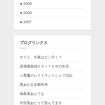
►
2009
►
2008
►
2007
ブログリンクス
さてと、今夜はどこ行く？
居酒屋探偵ＤＡＩＴＥＮの生活
☆悪魔のレストラン☆シェフ日記
悪あがき女製作所
偽善者あんてな
中目黒あたりで呑んでます