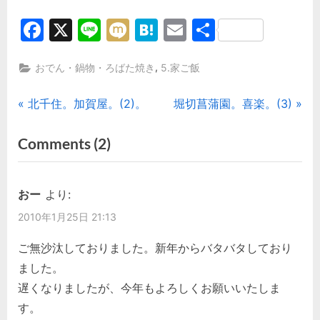
Facebook
X
Line
Mixi
Hatena
Email
共
有
,
おでん・鍋物・ろばた焼き
5.家ご飯
投
P
N
北千住。加賀屋。(2)。
堀切菖蒲園。喜楽。(3)
r
e
稿
on
Comments
(2)
e
x
“静
ナ
v
t
i
P
岡
ビ
おー
より:
o
o
お
2010年1月25日 21:13
ゲ
u
s
で
s
t
ご無沙汰しておりました。新年からバタバタしており
ん
ー
P
:
ました。
作
シ
o
遅くなりましたが、今年もよろしくお願いいたしま
っ
s
す。
ョ
て