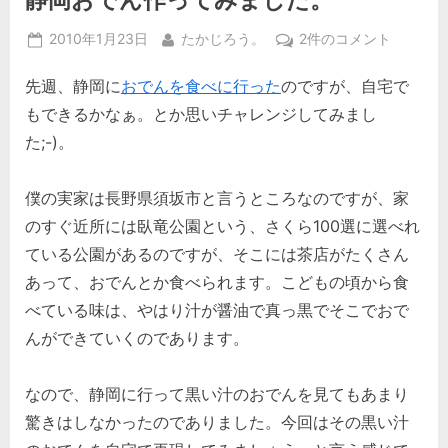
Posted
By
静
2010年1月23日
たかじろう。
2件のコメント
on
岡
先週、静岡に
おでんを食べに行った
のですが、自宅で
お
で
もできるかなぁ。とか思いチャレンジしてみまし
ん
た;-)。
作
っ
僕の実家は長野県須坂市と言うところなのですが、家
て
み
のすぐ近所には臥竜公園という、さくら100選に選べれ
ま
ている公園があるのですが、そこには茶店がたくさん
し
あって、おでんとか食べられます。こどもの頃から食
た。
べている味は、やはり汁が醤油で真っ黒でそこでおで
へ
んができていくのであります。
の
なので、静岡に行って黒い汁のおでんを見てもあまり
驚きはしなかったのでありました。今回はその黒い汁