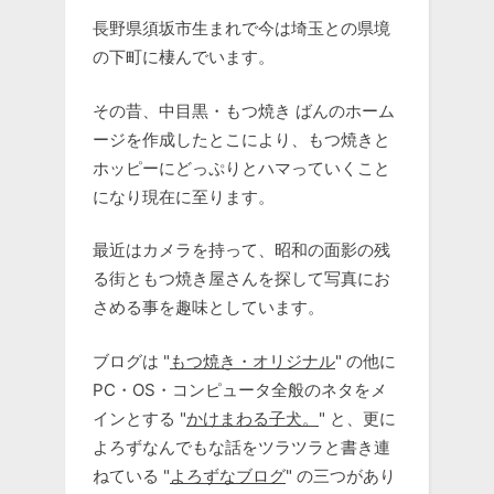
長野県須坂市生まれで今は埼玉との県境
の下町に棲んでいます。
その昔、中目黒・もつ焼き ばんのホーム
ージを作成したとこにより、もつ焼きと
ホッピーにどっぷりとハマっていくこと
になり現在に至ります。
最近はカメラを持って、昭和の面影の残
る街ともつ焼き屋さんを探して写真にお
さめる事を趣味としています。
ブログは "
もつ焼き・オリジナル
" の他に
PC・OS・コンピュータ全般のネタをメ
インとする "
かけまわる子犬。
" と、更に
よろずなんでもな話をツラツラと書き連
ねている "
よろずなブログ
" の三つがあり