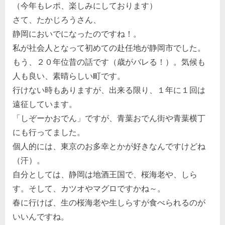
t
（今年もレポ、楽しみにしております）
み
ン
:
さて、たかじろうさん、
ま
静岡においでになったのですね！。
し
私が社会人となって初めての赴任地が静岡市でした。
た。”
もう、２０年位昔の話です（歳がバレる！）。気候も
人も良い、素晴らしい町です。
行けない時もありますが、出来る限り、１年に１回は
遠征しています。
「しぞーかおでん」ですが、青葉おでん街や青葉横丁
にも行ってました。
個人的には、東京のお多幸とかが好きなんですけどね
（汗）。
自分としては、静岡は地酒王国で、桜海老や、しら
す。そして、カツオやマグロですかね～。
春に行けば、生の桜海老や生しらすが食べられるのが
いいんですね。