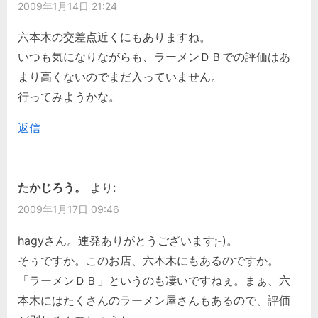
2009年1月14日 21:24
ゲ
u
s
双。”
s
t
六本木の交差点近くにもありますね。
ー
P
:
いつも気になりながらも、ラーメンＤＢでの評価はあ
シ
o
まり高くないのでまだ入っていません。
s
行ってみようかな。
ョ
t
返信
ン
:
たかじろう。
より:
2009年1月17日 09:46
hagyさん。連発ありがとうございます;-)。
そぅですか。このお店、六本木にもあるのですか。
「ラーメンＤＢ」というのも凄いですねぇ。まぁ、六
本木にはたくさんのラーメン屋さんもあるので、評価