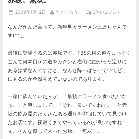
Posted
By
赤
2009年1月12日
たかじろう。
2件のコメント
on
坂。
なんだかんだ言って、新年早々ラーメン三連ちゃんで
無
双。
す(^^;;。
へ
の
最後に登場するのは赤坂です。TBSの横の道をまっすぐ
進んで何本目かの道をカクンと右側に曲がった辺りに
あるはずなんですけど、なんせ酔っぱらっていてどこ
にあるのか全然覚えていないのであります。
一緒に飲んでいた人が、「最後にラーメン食べたいな
ぁ。」と申しまして、「それ、良いですねぇ。」と赤
坂の飲み屋のたくさんある通りを徘徊していて見つけ
たお店です。夜遅くまでやっているのが良いですね
ぇ。そんな感じで入ったお店。「無双」。