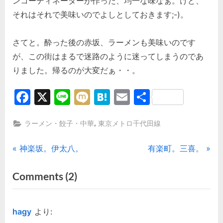
ンコーディネーターが作った、均一な味なぁ。けど、
それはそれで美味いのでよしとしておきます;-)。
さてと。酔った後の赤坂、ラーメンも美味いのです
が、この街はまるで迷路のように迷ってしまうのであ
りました。帰るのが大変だぁ・・。
Facebook
X
Line
Mixi
Hatena
Email
共
有
,
ラーメン・餃子・中華
東京メトロ千代田線
投
P
N
神楽坂。伊太八。
有楽町。三喜。
r
e
稿
on
Comments
(2)
e
x
“赤
ナ
v
t
i
P
坂。
ビ
hagy
より:
o
o
無