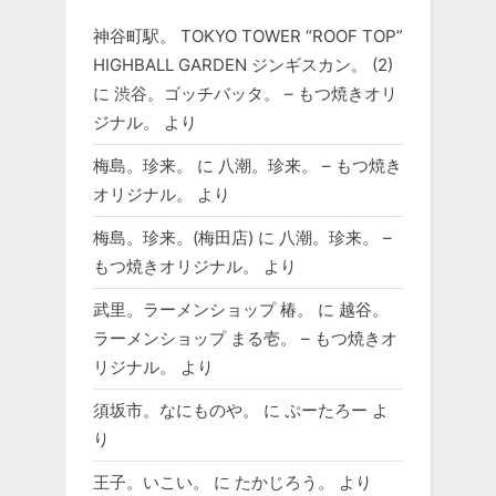
神谷町駅。 TOKYO TOWER “ROOF TOP”
HIGHBALL GARDEN ジンギスカン。 (2)
に
渋谷。ゴッチバッタ。 – もつ焼きオリ
ジナル。
より
梅島。珍来。
に
八潮。珍来。 – もつ焼き
オリジナル。
より
梅島。珍来。(梅田店)
に
八潮。珍来。 –
もつ焼きオリジナル。
より
武里。ラーメンショップ 椿。
に
越谷。
ラーメンショップ まる壱。 – もつ焼きオ
リジナル。
より
須坂市。なにものや。
に
ぷーたろー
よ
り
王子。いこい。
に
たかじろう。
より