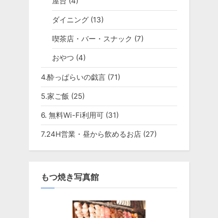
屋台
(4)
ダイニング
(13)
喫茶店・バー・スナック
(7)
おやつ
(4)
4.酔っぱらいの戯言
(71)
5.家ご飯
(25)
6. 無料Wi-Fi利用可
(31)
7.24H営業・昼から飲めるお店
(27)
もつ焼き写真館