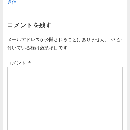
返信
ン
ン
:
パ
ニ
コメントを残す
ー。
(3)”
メールアドレスが公開されることはありません。
※
が
付いている欄は必須項目です
コメント
※