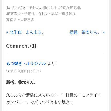
有
,
,
,
もつ焼き・煮込み
JR山手線
JR京浜東北線
,
,
JR東海道・伊東線
JR中央・総武・横須賀線
東京メトロ銀座線
投
P
N
北千住。まんまる。
新橋。呑太りん。
r
e
稿
on
Comment
(1)
e
x
“新
ナ
v
t
i
P
橋。
ビ
もつ焼き・オリジナル
より:
o
o
モ
2012年9月11日 23:35
ゲ
u
s
ツ
s
t
新橋。呑太りん。
ラ
ー
P
:
イ
シ
o
久しぶりの新橋に来ています。一軒目の「モツライト
ト
s
カンパニー」でがっつりともつ焼き…
ョ
カ
t