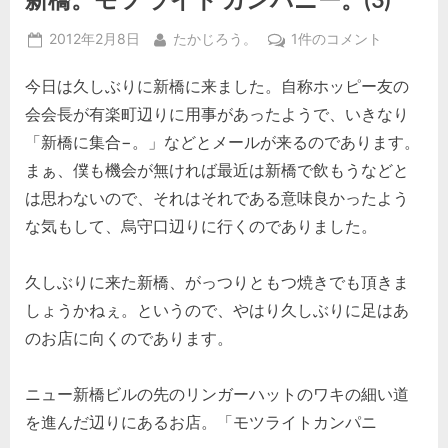
Posted
By
新
2012年2月8日
たかじろう。
1件のコメント
on
橋。
今日は久しぶりに新橋に来ました。自称ホッピー友の
モ
ツ
会会長が有楽町辺りに用事があったようで、いきなり
ラ
「新橋に集合−。」などとメールが来るのであります。
イ
まぁ、僕も機会が無ければ最近は新橋で飲もうなどと
ト
は思わないので、それはそれである意味良かったよう
カ
ン
な気もして、烏守口辺りに行くのでありました。
パ
ニ
久しぶりに来た新橋、がっつりともつ焼きでも頂きま
ー。
しょうかねぇ。というので、やはり久しぶりに足はあ
(3)
のお店に向くのであります。
へ
の
ニュー新橋ビルの先のリンガーハットのワキの細い道
を進んだ辺りにあるお店。「モツライトカンパニ