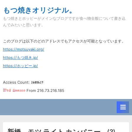
Skip
もつ焼きオリジナル。
to
もつ焼きとホッピーがメインなブログですが食べ物全般について書き込
content
んでみたいと思います。
このブログは以下のどのアドレスでもアクセスが可能となっています。
https://motsuyaki.org/
https://もつ焼き.jp/
https://ホッピー.jp/
Access Count:
From 216.73.216.185
新橋。モツ ライト カンパニー。(3)