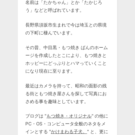
名前は「たかちゃん」とか「たかじろ
う」などと呼ばれています。
長野県須坂市生まれで今は埼玉との県境
の下町に棲んでいます。
その昔、中目黒・もつ焼き ばんのホーム
ージを作成したとこにより、もつ焼きと
ホッピーにどっぷりとハマっていくこと
になり現在に至ります。
最近はカメラを持って、昭和の面影の残
る街ともつ焼き屋さんを探して写真にお
さめる事を趣味としています。
ブログは "
もつ焼き・オリジナル
" の他に
PC・OS・コンピュータ全般のネタをメ
インとする "
かけまわる子犬。
" と、更に