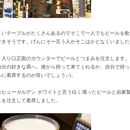
こいテーブルがたくさんあるのでそこで一人でもビールを飲
できそうです。げんにそー言う人がそこはかとなくいました;
、入り口正面のカウンターでビールとつまみを注文します。
自分の好きな席へ。後から持って来てくれるか、自分で持っ
ルに着席するのが良いでしょう;-)。
はヒューガルデン ホワイトと言う白く濁ったビールと自家
スを注文して着席しました。