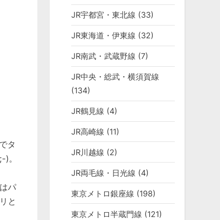
JR宇都宮・東北線
(33)
JR東海道・伊東線
(32)
JR南武・武蔵野線
(7)
JR中央・総武・横須賀線
(134)
JR鶴見線
(4)
JR高崎線
(11)
ラでタ
JR川越線
(2)
-)。
JR両毛線・日光線
(4)
はパ
東京メトロ銀座線
(198)
リと
東京メトロ半蔵門線
(121)