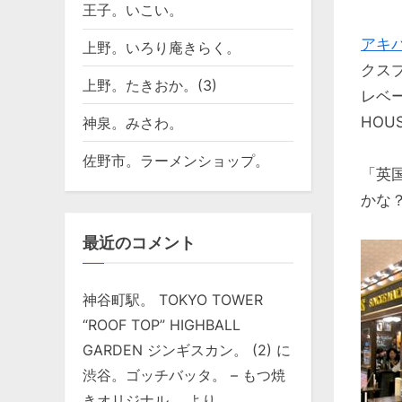
王子。いこい。
アキ
上野。いろり庵きらく。
クス
上野。たきおか。(3)
レベ
HOU
神泉。みさわ。
佐野市。ラーメンショップ。
「英
かな
最近のコメント
神谷町駅。 TOKYO TOWER
“ROOF TOP” HIGHBALL
GARDEN ジンギスカン。 (2)
に
渋谷。ゴッチバッタ。 – もつ焼
きオリジナル。
より