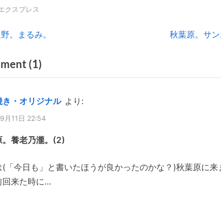
エクスプレス
N
反野。まるみ。
秋葉原。サン
e
on
ment
(1)
x
t
“秋
P
葉
焼き・オリジナル
より:
o
原。
9月11日 22:54
s
82
t
。養老乃瀧。(2)
ALE
:
HOUSE。”
は(「今日も」と書いたほうが良かったのかな？)秋葉原に来
前回来た時に…