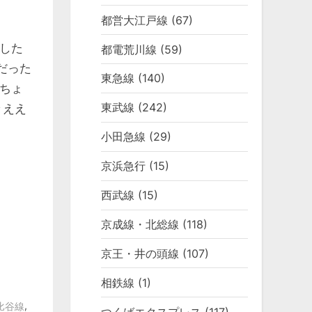
都営大江戸線
(67)
した
都電荒川線
(59)
だった
東急線
(140)
ちょ
東武線
(242)
々ええ
小田急線
(29)
京浜急行
(15)
西武線
(15)
京成線・北総線
(118)
京王・井の頭線
(107)
相鉄線
(1)
,
比谷線
つくばエクスプレス
(117)