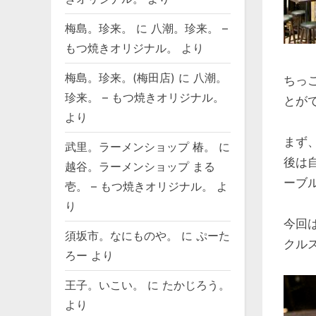
梅島。珍来。
に
八潮。珍来。 –
もつ焼きオリジナル。
より
梅島。珍来。(梅田店)
に
八潮。
ちっ
珍来。 – もつ焼きオリジナル。
とが
より
まず
武里。ラーメンショップ 椿。
に
後は
越谷。ラーメンショップ まる
ーブ
壱。 – もつ焼きオリジナル。
よ
り
今回
須坂市。なにものや。
に
ぷーた
クル
ろー
より
王子。いこい。
に
たかじろう。
より