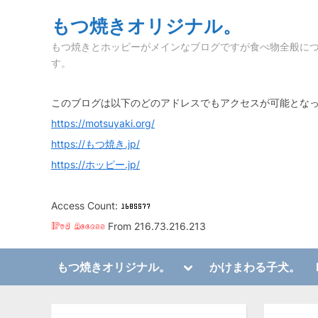
Skip
もつ焼きオリジナル。
to
もつ焼きとホッピーがメインなブログですが食べ物全般に
content
す。
このブログは以下のどのアドレスでもアクセスが可能とな
https://motsuyaki.org/
https://もつ焼き.jp/
https://ホッピー.jp/
Access Count:
From 216.73.216.213
Toggle
もつ焼きオリジナル。
かけまわる子犬。
sub-
Toggle
menu
sub-
menu