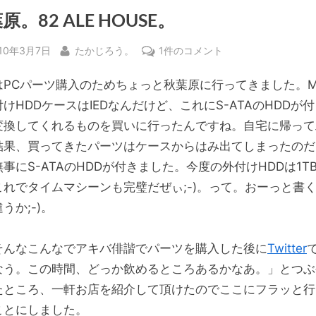
原。82 ALE HOUSE。
sted
By
秋
010年3月7日
たかじろう。
1件のコメント
葉
はPCパーツ購入のためちょっと秋葉原に行ってきました。M
原。
82
けHDDケースはIEDなんだけど、これにS-ATAのHDDが
ALE
変換してくれるものを買いに行ったんですね。自宅に帰って
HOUSE。
結果、買ってきたパーツはケースからはみ出てしまったのだ
へ
事にS-ATAのHDDが付きました。今度の外付けHDDは1TB
の
これでタイムマシーンも完璧だぜぃ;-)。って。おーっと書
うか;-)。
そんなこんなでアキバ俳諧でパーツを購入した後に
Twitter
なう。この時間、どっか飲めるところあるかなあ。」とつぶ
たところ、一軒お店を紹介して頂けたのでここにフラッと行
ことにしました。