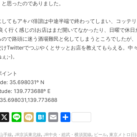
。と思ったのでありました。
にしてもアキバ俳諧は中途半端で終わってしまい、コッテリ
の良く行く感じの)お店はまだ開いてなかったり、日曜で休日
るので路頭に迷う酒場難民と化してしまうところでしたが、
けTwitterでつぶやくとサッとお店を教えてもらえる。中
ぇ;-)。
ポイント
ude: 35.698031º N
tude: 139.773688º E
 35.698031,139.773688
Facebook
X
Line
Mixi
Hatena
Email
共
有
,
,
,
,
R山手線
JR京浜東北線
JR中央・総武・横須賀線
ビール
東京メトロ日