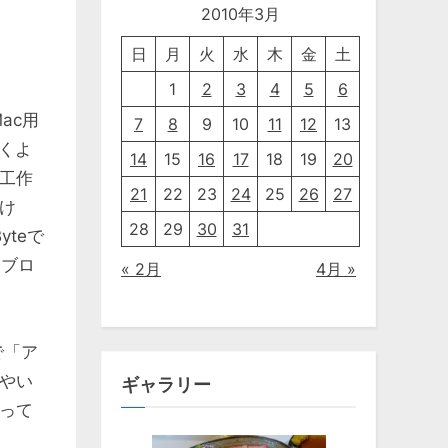
2010年3月
日
月
火
水
木
金
土
1
2
3
4
5
6
ac用
7
8
9
10
11
12
13
付くよ
14
15
16
17
18
19
20
工作
21
22
23
24
25
26
27
け
28
29
30
31
yteで
くブロ
« 2月
4月 »
で「ア
やい
ギャラリー
って