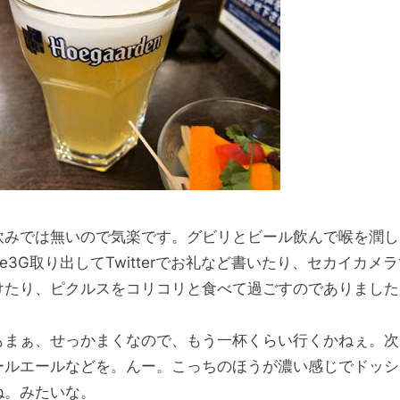
飲みでは無いので気楽です。グビリとビール飲んで喉を潤し
one3G取り出してTwitterでお礼など書いたり、セカイカメ
けたり、ピクルスをコリコリと食べて過ごすのでありました;
もまぁ、せっかまくなので、もう一杯くらい行くかねぇ。次
ールエールなどを。んー。こっちのほうが濃い感じでドッシ
ね。みたいな。