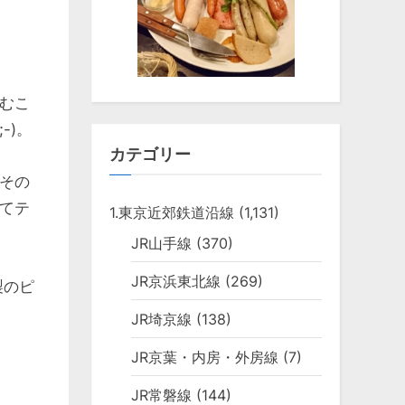
むこ
-)。
カテゴリー
その
てテ
1.東京近郊鉄道沿線
(1,131)
JR山手線
(370)
JR京浜東北線
(269)
製のピ
JR埼京線
(138)
JR京葉・内房・外房線
(7)
JR常磐線
(144)