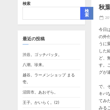
検索
秋葉
検
索
Po
2
on
今日
の外付
最近の投稿
うに
した
渋谷。ゴッチバッタ。
ど、無
八潮。珍来。
す。
グが違
越谷。ラーメンショップ まる
壱。
で、
沼田市。あおぞら。
キバ
てみ
王子。かいらく。(2)
みる