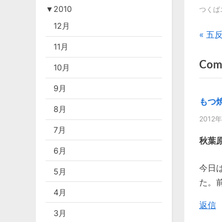
▼
2010
つくば
12月
投
P
五
11月
r
稿
Com
e
10月
v
ナ
9月
i
ビ
もつ
o
8月
2012年
u
ゲ
7月
s
秋葉原
ー
P
6月
o
今日
シ
5月
s
た。
ョ
4月
t
返信
:
ン
3月