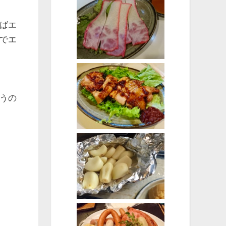
ばエ
でエ
うの