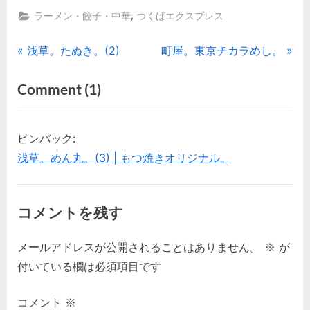
有
,
ラーメン・餃子・中華
つくばエクスプレス
投
P
N
浅草。たぬき。(2)
町屋。東京チカラめし。
r
e
稿
on
Comment
(1)
e
x
“浅
ナ
v
t
i
P
草。
ビ
ピンバック:
o
o
め
浅草。めん丸。(3) | もつ焼きオリジナル。
ゲ
u
s
ん
s
t
丸。
ー
P
:
コメントを残す
(2)”
シ
o
s
メールアドレスが公開されることはありません。
※
が
ョ
t
付いている欄は必須項目です
ン
:
コメント
※