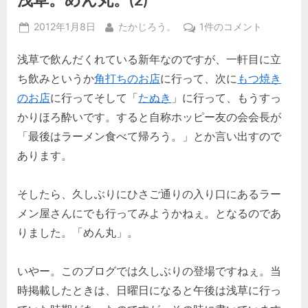
Posted
By
浅
2012年1月8日
たかじろう。
1件のコメント
on
草。
浅草で飲んだくれている新年なのですが、一軒目に立
め
ん
ち飲みというか
角打ちのお店
に行って、次に
もつ焼き
丸。
のお店
に行ってそして「
たぬき
」に行って、もうすっ
(2)
かりほろ酔いです。すると自称ホッピー友の会会長が
へ
「最後はラーメン食べて帰ろう。」とか言い出すので
の
あります。
そしたら、久しぶりにひさご通りの入り口にあるラー
メン屋さんにでも行ってみようかねぇ。となるのであ
りました。「めん丸」。
いやー。このブログでは久しぶりの登場ですねぇ。当
時掲載したときは、日曜日になると午後は浅草に行っ