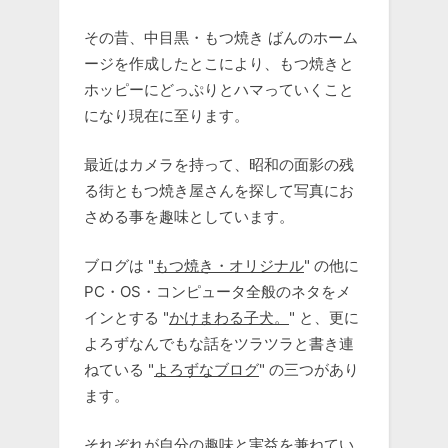
その昔、中目黒・もつ焼き ばんのホーム
ージを作成したとこにより、もつ焼きと
ホッピーにどっぷりとハマっていくこと
になり現在に至ります。
最近はカメラを持って、昭和の面影の残
る街ともつ焼き屋さんを探して写真にお
さめる事を趣味としています。
ブログは "
もつ焼き・オリジナル
" の他に
PC・OS・コンピュータ全般のネタをメ
インとする "
かけまわる子犬。
" と、更に
よろずなんでもな話をツラツラと書き連
ねている "
よろずなブログ
" の三つがあり
ます。
それぞれが自分の趣味と実益を兼ねてい