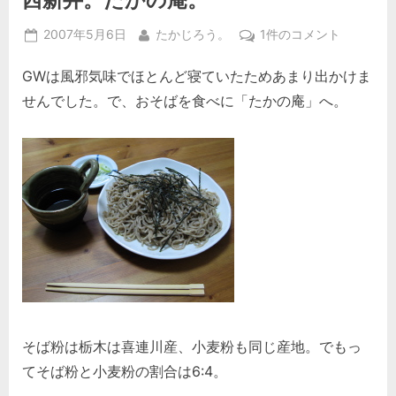
Posted
By
西
2007年5月6日
たかじろう。
1件のコメント
on
新
GWは風邪気味でほとんど寝ていたためあまり出かけま
井。
た
せんでした。で、おそばを食べに「たかの庵」へ。
か
の
庵。
へ
の
そば粉は栃木は喜連川産、小麦粉も同じ産地。でもっ
てそば粉と小麦粉の割合は6:4。