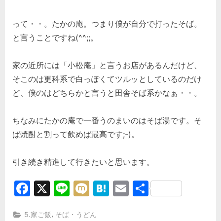
って・・。たかの庵。つまり僕が自分で打ったそば。
と言うことですね(^^;;。
家の近所には「小松庵」と言うお店があるんだけど、
そこのは更科系で白っぽくてツルッとしているのだけ
ど、僕のはどちらかと言うと田舎そば系かなぁ・・。
ちなみにたかの庵で一番うのまいのはそば湯です。そ
ば焼酎と割って飲めば最高です;-)。
引き続き精進して行きたいと思います。
Facebook
X
Line
Mixi
Hatena
Email
共
有
,
5.家ご飯
そば・うどん