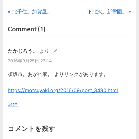
投
P
N
北千住。加賀屋。
下北沢。新雪園。
r
e
稿
on
Comment
(1)
e
x
“西
ナ
v
t
i
P
新
ビ
たかじろう。
より:
o
o
井。
2016年9月25日 23:14
ゲ
u
s
た
s
t
須坂市。あがれ家。 よりリンクがあります。
か
ー
P
:
の
シ
o
https://motsuyaki.org/2016/09/post_3490.html
庵。”
s
ョ
返信
t
ン
:
コメントを残す