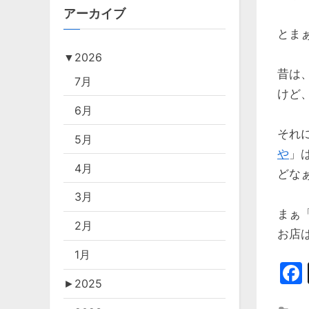
アーカイブ
とま
▼
2026
昔は
7月
けど
6月
それ
5月
や
」
4月
どな
3月
まぁ
2月
お店
1月
►
2025