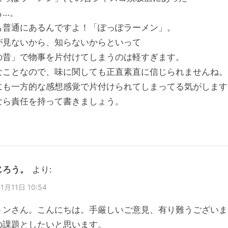
も…。
池)”
も普通にあるんですよ！「ぽっぽラーメン」。
が見ないから、知らないからといって
の昔」で物事を片付けてしまうのは軽すぎます。
なことなので、味に関しても正直素直に信じられませんね。
にも一方的な感想感覚で片付けられてしまってる気がします
なら責任を持って書きましょう。
じろう。
より:
1月11日 10:54
トンさん。こんにちは。手厳しいご意見、有り難うございま
の課題としたいと思います。