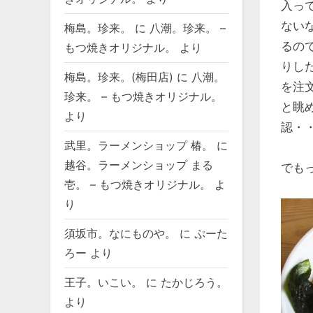
入っ
ない
梅島。珍来。
に
八潮。珍来。 –
るの
もつ焼きオリジナル。
より
りし
梅島。珍来。(梅田店)
に
八潮。
を注
珍来。 – もつ焼きオリジナル。
と眺
より
認・
武里。ラーメンショップ 椿。
に
越谷。ラーメンショップ まる
でも
壱。 – もつ焼きオリジナル。
よ
り
須坂市。なにものや。
に
ぷーた
ろー
より
王子。いこい。
に
たかじろう。
より