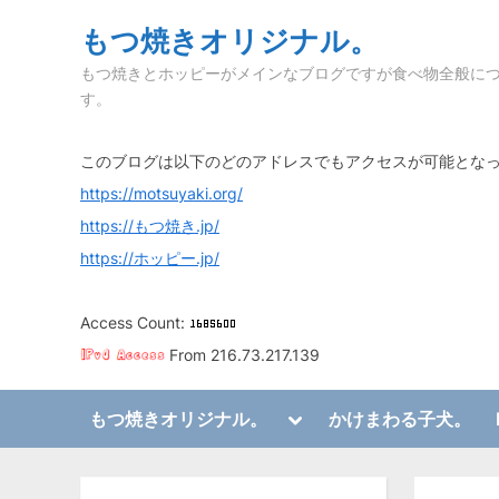
Skip
もつ焼きオリジナル。
to
もつ焼きとホッピーがメインなブログですが食べ物全般に
content
す。
このブログは以下のどのアドレスでもアクセスが可能とな
https://motsuyaki.org/
https://もつ焼き.jp/
https://ホッピー.jp/
Access Count:
From 216.73.217.139
Toggle
もつ焼きオリジナル。
かけまわる子犬。
sub-
Toggle
menu
sub-
menu