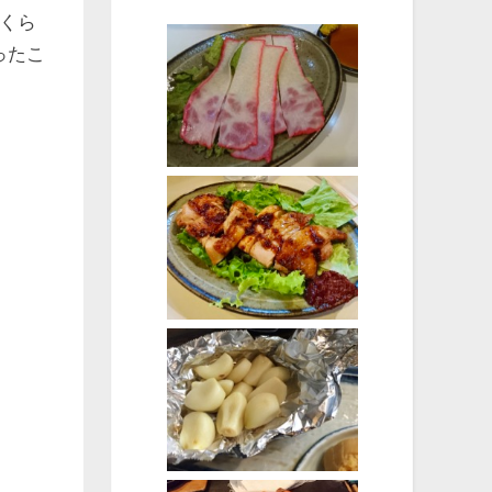
間くら
ったこ