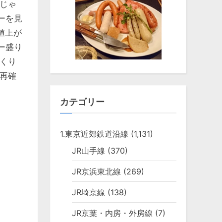
じゃ
ーを見
値上が
ー盛り
くり
再確
カテゴリー
1.東京近郊鉄道沿線
(1,131)
JR山手線
(370)
JR京浜東北線
(269)
JR埼京線
(138)
JR京葉・内房・外房線
(7)