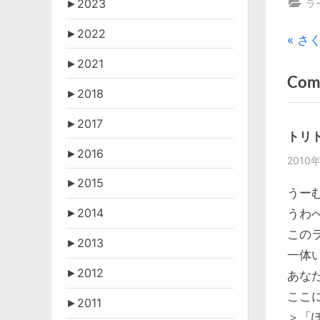
►
2023
ラ
►
2022
投
P
さ
r
►
2021
稿
Com
e
►
2018
v
ナ
i
►
2017
ビ
トリ
o
►
2016
2010年
u
ゲ
►
2015
s
うー
ー
P
►
2014
うわ
o
シ
この
►
2013
s
一体
ョ
t
►
2012
あな
:
ここ
ン
►
2011
＞「