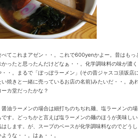
食べてこれまアゼン・・。これで600yenかよー。昔はもっ
味かったと思ったんだけどなぁ・・。化学調味料の味が濃く
や・・。まるで「ぽっぽラーメン」(その昔ジャスコ須坂店
たい焼きと一緒に売っているお店の名前)みたいだ・・。あ
ヨーカ堂だったかな？
、醤油ラーメンの場合は細打ちのちぢれ麺、塩ラーメンの場
ちです。どっちかと言えば塩ラーメンの麺のほうが美味しい
気はします。が、スープのベースが化学調味料なのでどうし
いような・・。はぁ・・。