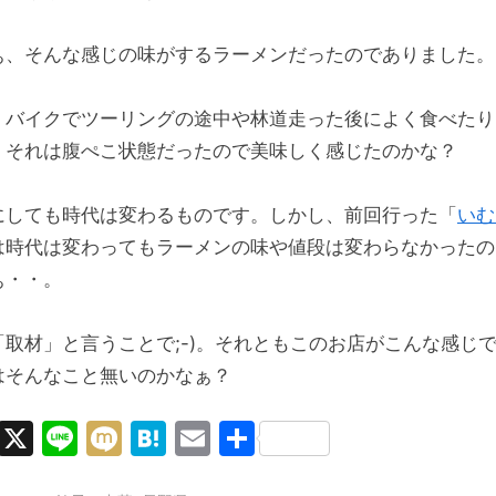
ぁ、そんな感じの味がするラーメンだったのでありました。
、バイクでツーリングの途中や林道走った後によく食べたり
、それは腹ぺこ状態だったので美味しく感じたのかな？
にしても時代は変わるものです。しかし、前回行った「
いむ
は時代は変わってもラーメンの味や値段は変わらなかったの
ぁ・・。
「取材」と言うことで;-)。それともこのお店がこんな感じ
はそんなこと無いのかなぁ？
Facebook
X
Line
Mixi
Hatena
Email
共
有