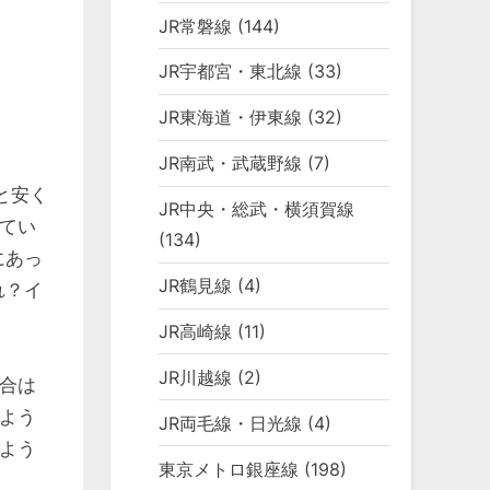
JR常磐線
(144)
JR宇都宮・東北線
(33)
JR東海道・伊東線
(32)
JR南武・武蔵野線
(7)
と安く
JR中央・総武・横須賀線
てい
(134)
にあっ
JR鶴見線
(4)
れ？イ
JR高崎線
(11)
JR川越線
(2)
合は
よう
JR両毛線・日光線
(4)
よう
東京メトロ銀座線
(198)