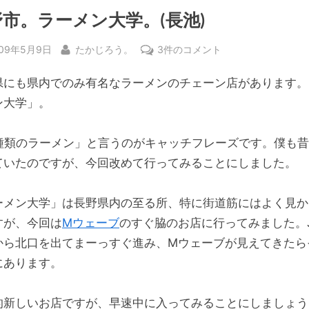
市。ラーメン大学。(長池)
sted
By
長
009年5月9日
たかじろう。
3件のコメント
野
県にも県内でのみ有名なラーメンのチェーン店があります。
市。
ラ
ン大学」。
ー
メ
8種類のラーメン」と言うのがキャッチフレーズです。僕も
ン
ていたのですが、今回改めて行ってみることにしました。
大
学。
ーメン大学」は長野県内の至る所、特に街道筋にはよく見か
(長
池)
すが、今回は
Mウェーブ
のすぐ脇のお店に行ってみました。
へ
から北口を出てまーっすぐ進み、Mウェーブが見えてきたら
の
にあります。
的新しいお店ですが、早速中に入ってみることにしましょう