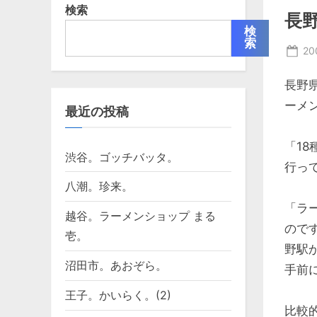
検索
長野
検
索
Po
2
on
長野
ーメ
最近の投稿
「1
渋谷。ゴッチバッタ。
行っ
八潮。珍来。
「ラ
越谷。ラーメンショップ まる
ので
壱。
野駅
沼田市。あおぞら。
手前
王子。かいらく。(2)
比較