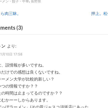
,
ーメン・餃子・中華
長野県
N
くら肉三昧。
押上。松
e
on
ments
(3)
x
t
“長
P
野
トン
より:
o
市。
1月10日 17:58
s
ラ
t
む、誤情報が多いですね。
ー
:
べだけでの感想は良くないですね。
メ
ラーメン大学が比較的新しい？
ン
いつの情報ですか？？
大
たの時間は止まってるのですか？？
学。
にむかーーしからあります。
(長
ぽっぽラーメン」(その昔ジャスコ須坂店にあった