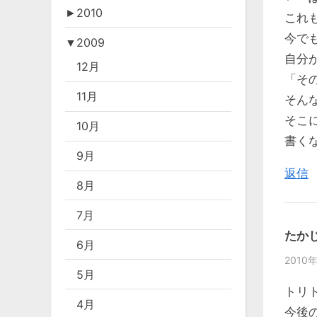
►
2010
これ
今で
▼
2009
自分
12月
「そ
11月
そん
そこ
10月
書く
9月
返信
8月
7月
たか
6月
2010年
5月
トリ
4月
今後