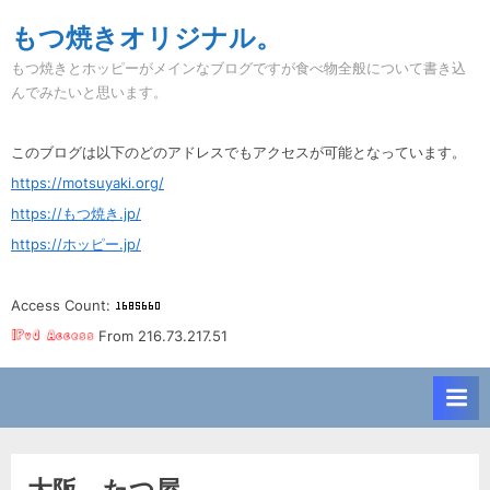
Skip
もつ焼きオリジナル。
to
もつ焼きとホッピーがメインなブログですが食べ物全般について書き込
content
んでみたいと思います。
このブログは以下のどのアドレスでもアクセスが可能となっています。
https://motsuyaki.org/
https://もつ焼き.jp/
https://ホッピー.jp/
Access Count:
From 216.73.217.51
大阪。たつ屋。