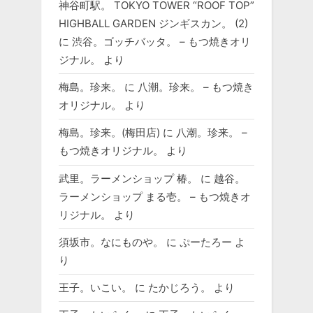
神谷町駅。 TOKYO TOWER “ROOF TOP”
HIGHBALL GARDEN ジンギスカン。 (2)
に
渋谷。ゴッチバッタ。 – もつ焼きオリ
ジナル。
より
梅島。珍来。
に
八潮。珍来。 – もつ焼き
オリジナル。
より
梅島。珍来。(梅田店)
に
八潮。珍来。 –
もつ焼きオリジナル。
より
武里。ラーメンショップ 椿。
に
越谷。
ラーメンショップ まる壱。 – もつ焼きオ
リジナル。
より
須坂市。なにものや。
に
ぷーたろー
よ
り
王子。いこい。
に
たかじろう。
より