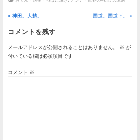
おでん・鍋物・ろばた焼き
アジア・世界の料理
大阪府
投
P
N
神田。大越。
国道。国道下。
r
e
稿
コメントを残す
e
x
ナ
v
t
メールアドレスが公開されることはありません。
※
が
i
P
ビ
付いている欄は必須項目です
o
o
ゲ
u
s
コメント
※
s
t
ー
P
:
シ
o
s
ョ
t
ン
: