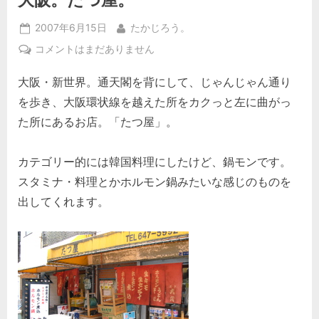
Posted
By
2007年6月15日
たかじろう。
on
大
コメントはまだありません
阪。
大阪・新世界。通天閣を背にして、じゃんじゃん通り
た
つ
を歩き、大阪環状線を越えた所をカクっと左に曲がっ
屋。
た所にあるお店。「たつ屋」。
へ
の
カテゴリー的には韓国料理にしたけど、鍋モンです。
スタミナ・料理とかホルモン鍋みたいな感じのものを
出してくれます。