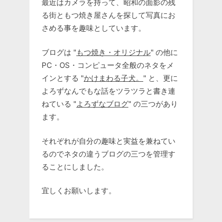
最近はカメラを持って、昭和の面影の残
る街ともつ焼き屋さんを探して写真にお
さめる事を趣味としています。
ブログは "
もつ焼き・オリジナル
" の他に
PC・OS・コンピュータ全般のネタをメ
インとする "
かけまわる子犬。
" と、更に
よろずなんでもな話をツラツラと書き連
ねている "
よろずなブログ
" の三つがあり
ます。
それぞれが自分の趣味と実益を兼ねてい
るのでネタの違うブログの三つを管理す
ることにしました。
宜しくお願いします。