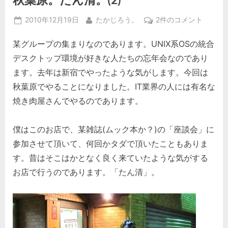
Posted
By
秋
2010年12月19日
たかじろう。
2件のコメント
on
葉
某グループの集まりなのであります。UNIX系OSの統合
原。
た
デスクトップ環境が好きな人たちの忘年会なのであり
ん
ます。去年は新宿でやったような気がします。今回は
清。
秋葉原でやることになりました。IT業界の人には有名な
(2)
焼き肉屋さんでやるのであります。
へ
の
僕はこのお店で、某雑誌(ムック本か？)の「座談会」に
参加させて頂いて、何回かタダで頂いたこともありま
す。昔はそこはかとなく良く来ていたような気がする
お店で行うのであります。「たん清」。