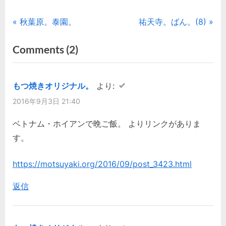
投
P
N
秋葉原。泰園。
祐天寺。ばん。(8)
r
e
稿
on
Comments
(2)
e
x
“秋
ナ
v
t
i
P
葉
ビ
もつ焼きオリジナル。
より:
o
o
原。
2016年9月3日 21:40
ゲ
u
s
た
s
t
ベトナム・ホイアンで晩ご飯。 よりリンクがありま
ん
ー
P
:
す。
清。
シ
o
(2)”
s
https://motsuyaki.org/2016/09/post_3423.html
ョ
t
返信
ン
: