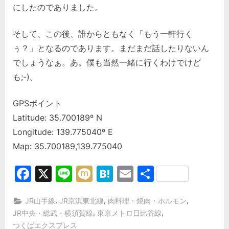
にしたのでありました。
そして、この後、誰からともなく「もう一軒行く
ぅ？」となるのであります。まだまだ話したりないん
でしょうなぁ。あ。僕も当然一緒に行くわけでけど
も;-)。
GPSポイント
Latitude: 35.700189º N
Longitude: 139.775040º E
Map: 35.700189,139.775040
Facebook
X
Line
Mixi
Hatena
Email
共
有
,
,
,
JR山手線
JR京浜東北線
肉料理・焼肉・ホルモン
,
,
JR中央・総武・横須賀線
東京メトロ日比谷線
つくばエクスプレス