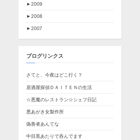
►
2009
►
2008
►
2007
ブログリンクス
さてと、今夜はどこ行く？
居酒屋探偵ＤＡＩＴＥＮの生活
☆悪魔のレストラン☆シェフ日記
悪あがき女製作所
偽善者あんてな
中目黒あたりで呑んでます