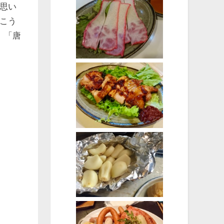
思い
こう
。「唐