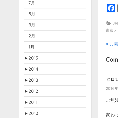
7月
6月
J
3月
東京メ
2月
投
P
月島
1月
r
稿
►
2015
Com
e
v
ナ
►
2014
i
ビ
ヒロ
►
2013
o
2016年
u
ゲ
►
2012
s
ご無
►
2011
ー
P
o
►
2010
変わ
シ