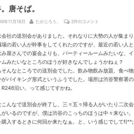
谷。唐そば。
sted
By
渋
16年11月18日
たかじろう。
2件のコメント
谷。
は会社の送別会がありました。それなりに大勢の人が集まり
唐
そ
職場の若い人が幹事をしてくれたのですが、最近の若い人と
ば。
飲み屋さんでの宴会よりも、パーティールームみたいな、イ
へ
ームみたいなところのほうが好きなんでしょうかねぇ？
の
もそんなところでの送別会でした。飲み物飲み放題、食べ物
かがバイキング形式というふうでした。場所は渋谷警察署の
。R246沿い。って感じてすかね。
なこんなで送別会が終了し、三々五々帰る人がいたり二次会
人がいるのですが、僕は渋谷のこっちのほうは中々来ない。
購入するときに何回か来たなぁ。と、いう感じでしてf(^^;