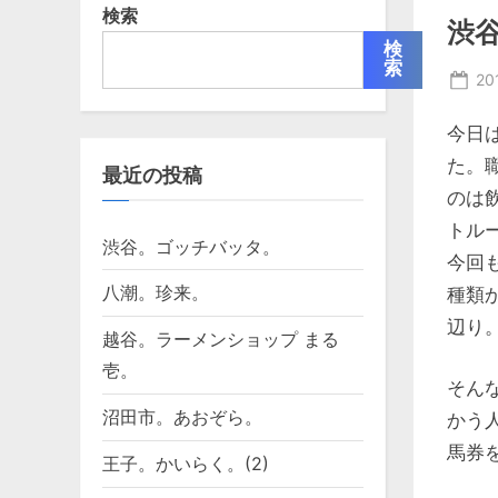
検索
渋
検
索
Po
20
on
今日
た。
最近の投稿
のは
トル
渋谷。ゴッチバッタ。
今回
八潮。珍来。
種類
辺り
越谷。ラーメンショップ まる
壱。
そん
沼田市。あおぞら。
かう
馬券を
王子。かいらく。(2)