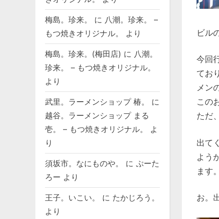
梅島。珍来。
に
八潮。珍来。 –
ビル
もつ焼きオリジナル。
より
梅島。珍来。(梅田店)
に
八潮。
今回
珍来。 – もつ焼きオリジナル。
てお
より
メン
この
武里。ラーメンショップ 椿。
に
越谷。ラーメンショップ まる
ただ
壱。 – もつ焼きオリジナル。
よ
出て
り
よう
須坂市。なにものや。
に
ぷーた
ます
ろー
より
王子。いこい。
に
たかじろう。
お。
より