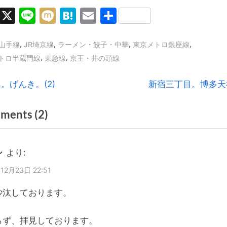
Facebook
X
Line
Mixi
Hatena
Email
共
有
,
,
,
,
R山手線
JR埼京線
ラーメン・餃子・中華
東京メトロ銀座線
,
,
トロ半蔵門線
東急線
京王・井の頭線
N
。げんき。(2)
新宿三丁目。博多天
e
on
ments
(2)
x
t
“渋
P
谷。
シ
より:
o
唐
12月23日 22:51
s
そ
t
沙汰しております。
ば。”
:
らず、拝見しております。