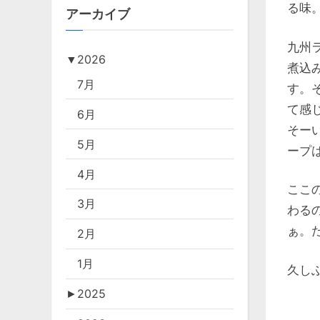
る味
アーカイブ
九州
▼
2026
煮込
7月
す。
て感
6月
そー
5月
ープ
4月
ここ
3月
わる
ぁ。た
2月
1月
久し
►
2025