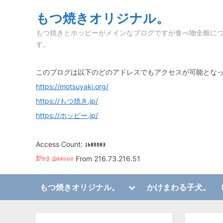
Skip
もつ焼きオリジナル。
to
もつ焼きとホッピーがメインなブログですが食べ物全般に
content
す。
このブログは以下のどのアドレスでもアクセスが可能とな
https://motsuyaki.org/
https://もつ焼き.jp/
https://ホッピー.jp/
Access Count:
From 216.73.216.51
Toggle
もつ焼きオリジナル。
かけまわる子犬。
sub-
Toggle
menu
sub-
menu