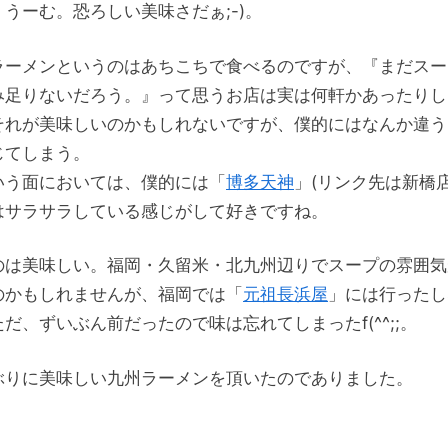
。うーむ。恐ろしい美味さだぁ;-)。
ラーメンというのはあちこちで食べるのですが、『まだスー
み足りないだろう。』って思うお店は実は何軒かあったりし
それが美味しいのかもしれないですが、僕的にはなんか違う
じてしまう。
いう面においては、僕的には「
博多天神
」(リンク先は新橋店
はサラサラしている感じがして好きですね。
のは美味しい。福岡・久留米・北九州辺りでスープの雰囲気
のかもしれませんが、福岡では「
元祖長浜屋
」には行ったし
だ、ずいぶん前だったので味は忘れてしまったf(^^;;。
ぶりに美味しい九州ラーメンを頂いたのでありました。