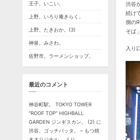
王子。いこい。
渋谷
続け
上野。いろり庵きらく。
側の
上野。たきおか。(3)
そば
神泉。みさわ。
入り
佐野市。ラーメンショップ。
最近のコメント
神谷町駅。 TOKYO TOWER
“ROOF TOP” HIGHBALL
GARDEN ジンギスカン。 (2)
に
渋谷。ゴッチバッタ。 – もつ焼
きオリジナル。
より