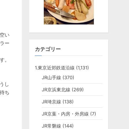
空い
ラー
カテゴリー
す。
1.東京近郊鉄道沿線
(1,131)
JR山手線
(370)
どうし
JR京浜東北線
(269)
待ち
JR埼京線
(138)
JR京葉・内房・外房線
(7)
JR常磐線
(144)