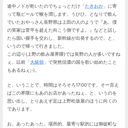
途中ノドが乾いたのでちょっとだけ「
たきおか
」に寄
って瓶ビールで喉を潤します。うひひ。となりで飲ん
でいたおやっさん長野県は上田の人のようで『あ。僕
の実家は菅平を超えた向こう側ですよ。』などと話し
たら固い握手を交わし、新幹線が出発するので。と、
いうので帰って行きました。
この辺り(上野の飲み屋界隈)では長野の人が多いですね
ぇ。以前「
大統領
」で突然信濃の国を歌い始めたこと
もあるねぇ;-)。
と、いうことで、時間はそろそろ17:00です。そー言え
ばこの界隈にもあのお店があったねぇ。と、いうのを
思い出し、とりあえず足は上野松坂屋のほうに向くの
であります。
お。あったあった。場所的、最寄り駅的には御徒町な