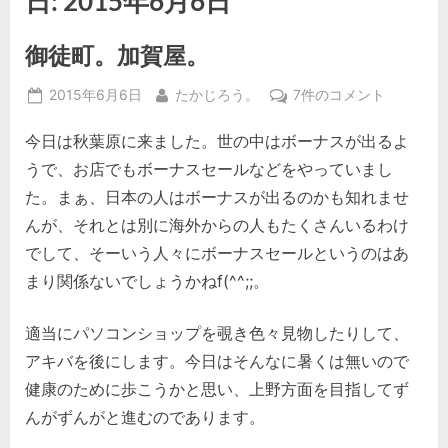
日:
2015年6月6日
御徒町。加賀屋。
Posted
By
御
2015年6月6日
たかじろう。
7件のコメント
on
徒
今日は秋葉原に来ました。世の中はボーナスが出るよ
町。
加
うで、お店でもボーナスセールなどをやっていまし
賀
た。まぁ、日本の人はボーナスが出るのかも知れませ
屋。
んが、それとは別に海外からの人もたくさんいるわけ
へ
でして、そーいう人々にボーナスセールというのはあ
の
まり関係ないでしょうかねf(^^;;。
適当にパソコンショップを覗き色々見物したりして、
アキバを後にします。今日はそんなに暑くは無いので
健康のために歩こうかと思い、上野方面を目指してず
んがずんがと進むのであります。