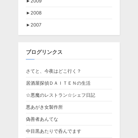
►
2009
►
2008
►
2007
ブログリンクス
さてと、今夜はどこ行く？
居酒屋探偵ＤＡＩＴＥＮの生活
☆悪魔のレストラン☆シェフ日記
悪あがき女製作所
偽善者あんてな
中目黒あたりで呑んでます