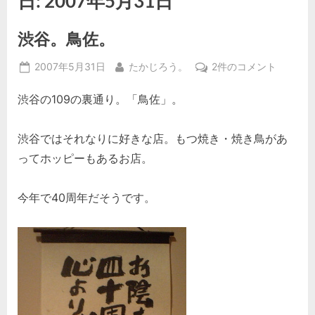
日:
2007年5月31日
渋谷。鳥佐。
Posted
By
渋
2007年5月31日
たかじろう。
2件のコメント
on
谷。
渋谷の109の裏通り。「鳥佐」。
鳥
佐。
へ
渋谷ではそれなりに好きな店。もつ焼き・焼き鳥があ
の
ってホッピーもあるお店。
今年で40周年だそうです。