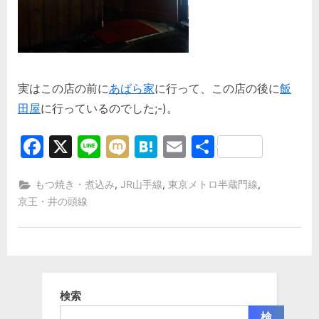
実はこの店の前に
あばら家
に行って、この店の後に
飯
田屋
に行っているのでした;-)。
Facebook
X
Line
Mixi
Hatena
Email
共
有
,
,
,
もつ焼き・煮込み
JR山手線
東京メトロ半蔵門線
京王・井の頭線
検索
検