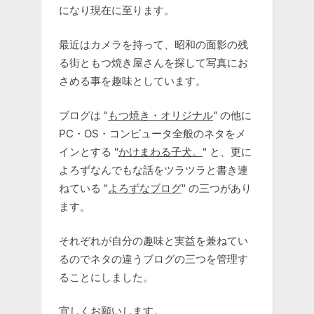
になり現在に至ります。
最近はカメラを持って、昭和の面影の残
る街ともつ焼き屋さんを探して写真にお
さめる事を趣味としています。
ブログは "
もつ焼き・オリジナル
" の他に
PC・OS・コンピュータ全般のネタをメ
インとする "
かけまわる子犬。
" と、更に
よろずなんでもな話をツラツラと書き連
ねている "
よろずなブログ
" の三つがあり
ます。
それぞれが自分の趣味と実益を兼ねてい
るのでネタの違うブログの三つを管理す
ることにしました。
宜しくお願いします。