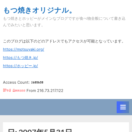
Skip
もつ焼きオリジナル。
to
もつ焼きとホッピーがメインなブログですが食べ物全般について書き込
content
んでみたいと思います。
このブログは以下のどのアドレスでもアクセスが可能となっています。
https://motsuyaki.org/
https://もつ焼き.jp/
https://ホッピー.jp/
Access Count:
From 216.73.217.122