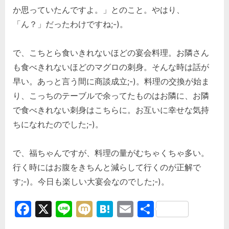
か思っていたんですよ。」とのこと。やはり、
「ん？」だったわけですね;-)。
で、こちとら食いきれないほどの宴会料理。お隣さん
も食べきれないほどのマグロの刺身。そんな時は話が
早い。あっと言う間に商談成立;-)。料理の交換が始ま
り、こっちのテーブルで余ってたものはお隣に、お隣
で食べきれない刺身はこちらに。お互いに幸せな気持
ちになれたのでした;-)。
で、福ちゃんですが、料理の量がむちゃくちゃ多い。
行く時にはお腹をきちんと減らして行くのが正解で
す;-)。今日も楽しい大宴会なのでした;-)。
Facebook
X
Line
Mixi
Hatena
Email
共
有