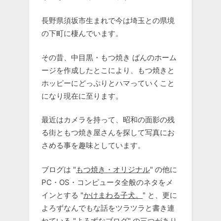
長野県須坂市生まれで今は埼玉との県境
の下町に棲んでいます。
その昔、中目黒・もつ焼き ばんのホーム
ージを作成したとこにより、もつ焼きと
ホッピーにどっぷりとハマっていくこと
になり現在に至ります。
最近はカメラを持って、昭和の面影の残
る街ともつ焼き屋さんを探して写真にお
さめる事を趣味としています。
ブログは "
もつ焼き・オリジナル
" の他に
PC・OS・コンピュータ全般のネタをメ
インとする "
かけまわる子犬。
" と、更に
よろずなんでもな話をツラツラと書き連
ねている "
よろずなブログ
" の三つがあり