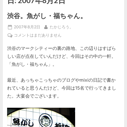
日:
2007年8月2日
渋谷。魚がし・福ちゃん。
Posted
By
2007年8月2日
たかじろう。
on
渋
コメントはまだありません
谷。
渋谷のマークシティーの裏の路地、この辺りはすばら
魚
が
しい店が点在していんだけど、今回はその中の一軒。
し・
「魚がし・福ちゃん」。
福
ち
最近、あっちゃこっちゃのブログやmixiの日記で書か
ゃ
ん。
れていると思うんだけど、今回は15名で行ってきまし
へ
た。大宴会でございます。
の