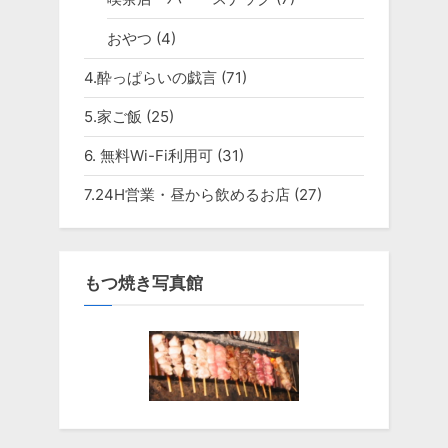
おやつ
(4)
4.酔っぱらいの戯言
(71)
5.家ご飯
(25)
6. 無料Wi-Fi利用可
(31)
7.24H営業・昼から飲めるお店
(27)
もつ焼き写真館