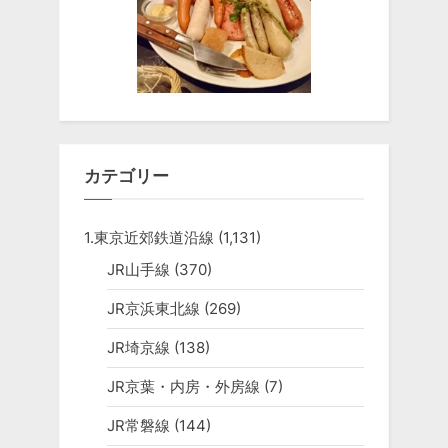
カテゴリー
1.東京近郊鉄道沿線
(1,131)
JR山手線
(370)
JR京浜東北線
(269)
JR埼京線
(138)
JR京葉・内房・外房線
(7)
JR常磐線
(144)