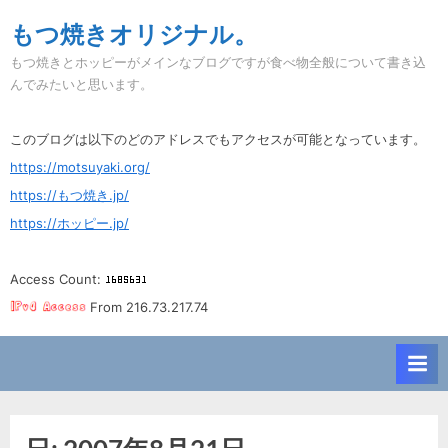
Skip
もつ焼きオリジナル。
to
もつ焼きとホッピーがメインなブログですが食べ物全般について書き込
content
んでみたいと思います。
このブログは以下のどのアドレスでもアクセスが可能となっています。
https://motsuyaki.org/
https://もつ焼き.jp/
https://ホッピー.jp/
Access Count:
From 216.73.217.74