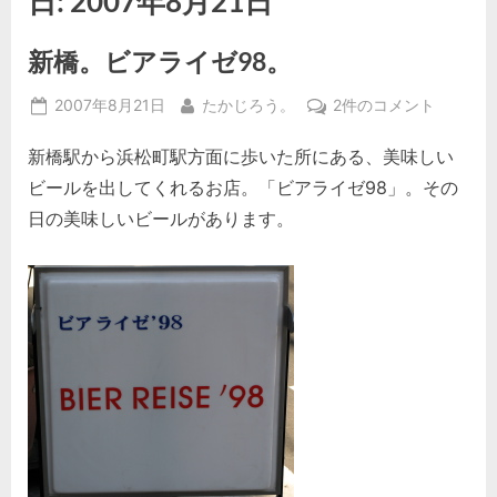
日:
2007年8月21日
新橋。ビアライゼ98。
Posted
By
新
2007年8月21日
たかじろう。
2件のコメント
on
橋。
新橋駅から浜松町駅方面に歩いた所にある、美味しい
ビ
ア
ビールを出してくれるお店。「ビアライゼ98」。その
ラ
日の美味しいビールがあります。
イ
ゼ
98。
へ
の