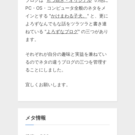
ブログは "
もつ焼き・オリジナル
" の他に
PC・OS・コンピュータ全般のネタをメ
インとする "
かけまわる子犬。
" と、更に
よろずなんでもな話をツラツラと書き連
ねている "
よろずなブログ
" の三つがあり
ます。
それぞれが自分の趣味と実益を兼ねてい
るのでネタの違うブログの三つを管理す
ることにしました。
宜しくお願いします。
メタ情報