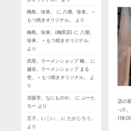
梅島。珍来。
に
八潮。珍来。 –
もつ焼きオリジナル。
より
梅島。珍来。(梅田店)
に
八潮。
珍来。 – もつ焼きオリジナル。
より
武里。ラーメンショップ 椿。
に
越谷。ラーメンショップ まる
壱。 – もつ焼きオリジナル。
よ
り
須坂市。なにものや。
に
ぷーた
店の
ろー
より
っ!
(18
王子。いこい。
に
たかじろう。
より