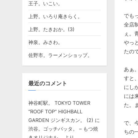
王子。いこい。
でも
上野。いろり庵きらく。
全店
上野。たきおか。(3)
ぇ。
神泉。みさわ。
やっ
たの
佐野市。ラーメンショップ。
あぁ
すと
最近のコメント
にし
には
神谷町駅。 TOKYO TOWER
た。
“ROOF TOP” HIGHBALL
GARDEN ジンギスカン。 (2)
に
で、
渋谷。ゴッチバッタ。 – もつ焼
ちの
きオリジナル。
より