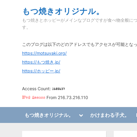
Skip
もつ焼きオリジナル。
to
もつ焼きとホッピーがメインなブログですが食べ物全般に
content
す。
このブログは以下のどのアドレスでもアクセスが可能とな
https://motsuyaki.org/
https://もつ焼き.jp/
https://ホッピー.jp/
Access Count:
From 216.73.216.110
Toggle
もつ焼きオリジナル。
かけまわる子犬。
sub-
Toggle
menu
sub-
menu