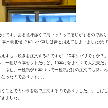
だけです。ある意味潔くて清いっ!! って感じがするのであり
)。本州最北端(？)のレバ刺しは夢と消えてしまいましたが;-
あえずもつ焼きを注文するのですが「10本シバリですか？
ら、一種類五本セットだけど、10本は頼まなくて大丈夫だ
と。ふむ。一種類が五本づつで一種類だけの注文でも良いわ
なったのであります;-)。
言うことでカシラを塩で注文するのでありました;-)。しば
てきました。