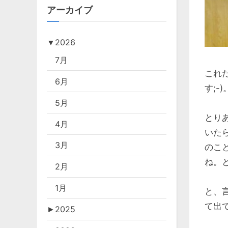
アーカイブ
▼
2026
7月
これ
6月
す;-
5月
とり
4月
いた
3月
のこ
ね。と
2月
1月
と、
て出
►
2025