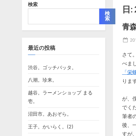
検索
日:
検
索
青森
Po
2
最近の投稿
on
さて
べま
渋谷。ゴッチバッタ。
「栄
八潮。珍来。
りま
越谷。ラーメンショップ まる
が、
壱。
でく
沼田市。あおぞら。
筆者
後、
王子。かいらく。(2)
すが