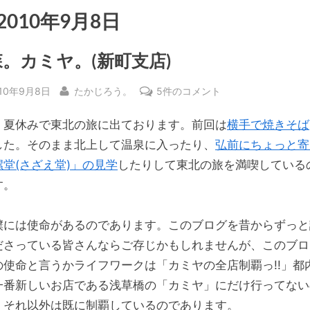
2010年9月8日
。カミヤ。(新町支店)
sted
By
青
010年9月8日
たかじろう。
5件のコメント
森。
。夏休みで東北の旅に出ております。前回は
横手で焼きそば
カ
ミ
した。そのまま北上して温泉に入ったり、
弘前にちょっと寄
ヤ。
螺堂(さざえ堂)」の見学
したりして東北の旅を満喫している
(新
す。
町
支
僕には使命があるのであります。このブログを昔からずっと
店)
ださっている皆さんならご存じかもしれませんが、このブロ
へ
の
の使命と言うかライフワークは「カミヤの全店制覇っ!!」都
一番新しいお店である浅草橋の「カミヤ」にだけ行ってない
、それ以外は既に制覇しているのであります。