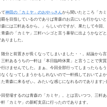
って
神田の「カミヤ」のおやっさん
から聞いたところ「カミ
制覇を目指しているのでありば青森のお店にいも行かないと
青森には三軒あるから。」らしいのですが、果たして今回、
と青森の「カミヤ」三軒ハシゴと言う暴挙に出ようかなどと
でありました。
。随分と前置きが長くなってしまいました・・。結論から言
、三軒あるうちの一軒は「本日臨時休業」と言うことで実質
か行けませんでした。まぁ、今回全部行ってしまったらもう
来なくなってしまうかもしれないので一軒残しておいてよか
また青森に来るぜぃ。みたいな感じになれるのであります;-
今回登場するのは青森の「カミヤ」。とは言いつつ、三軒あ
一軒「カミヤ」の新町支店に行ったのであります。