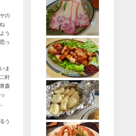
ヤの
ね
よう
思っ
いま
二軒
青森
っ
)。
るう