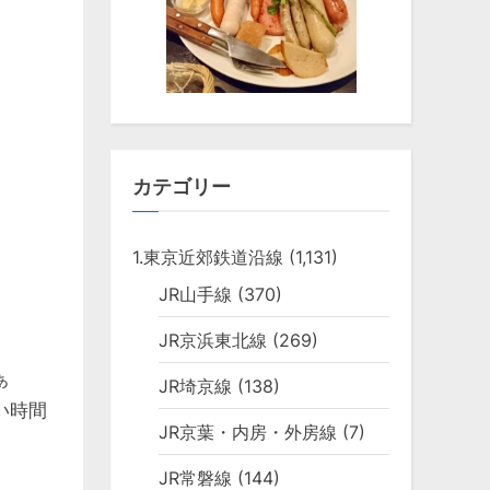
カテゴリー
1.東京近郊鉄道沿線
(1,131)
JR山手線
(370)
JR京浜東北線
(269)
ぁ
JR埼京線
(138)
い時間
JR京葉・内房・外房線
(7)
JR常磐線
(144)